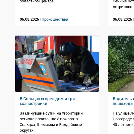
областном центре
Речные Ко
Астрилово
06.08.2026 |
Происшествия
06.08.2026 
В Сольцах сгорел дом и три
Водитель 
хозпостройки
пешехода 
За минувшие сутки на территории
На улице Л
региона произошло 3 пожара: в
Новгороде 
Сольцах, Шимском и Валдайском
40-летнего
округах