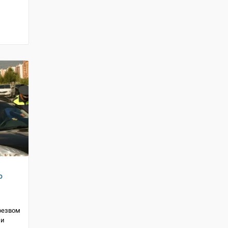
о
резвом
 и