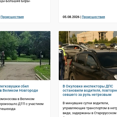
тцы-Большие Боры-
|
Происшествия
05.08.2026 |
Происшествия
легковушки сбил
В Окуловке инспекторы ДПС
в Великом Новгороде
остановили водителя, повторн
севшего за руль нетрезвым
омоносова в Великом
В минувшие сутки водители,
произошло ДТП с участием
управляющие транспортом в нет
 пешехода
виде, задержаны в Старорусском