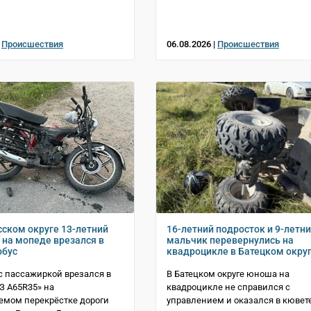
|
Происшествия
06.08.2026 |
Происшествия
сском округе 13-летний
16-летний подросток и 9-летн
 на мопеде врезался в
мальчик перевернулись на
обус
квадроцикле в Батецком окру
с пассажиркой врезался в
В Батецком округе юноша на
АЗ A65R35» на
квадроцикле не справился с
емом перекрёстке дороги
управлением и оказался в кювет