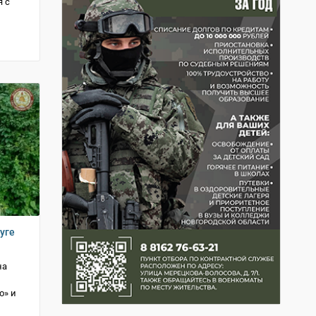
 с
уге
на
о» и