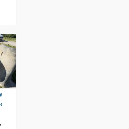
ий
ге
е