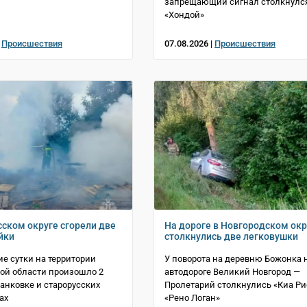
запрещающий сигнал столкнулся
«Хондой»
|
Происшествия
07.08.2026 |
Происшествия
сском округе сгорели две
На дороге в Новгородском окр
йки
столкнулись две легковушки
е сутки на территории
У поворота на деревню Божонка 
ой области произошло 2
автодороге Великий Новгород —
Панковке и старорусских
Пролетарий столкнулись «Киа Ри
ах
«Рено Логан»