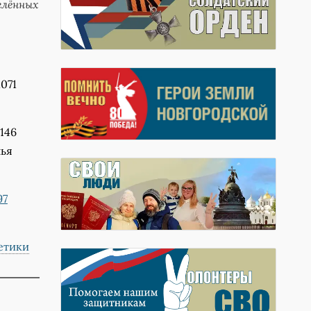
елённых
071
146
лья
97
етики