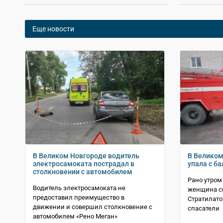
Еще новости
В Великом Новгороде водитель
В Велико
электросамоката пострадал в
упала с б
столкновении с автомобилем
Рано утром
Водитель электросамоката не
женщина св
предоставил преимущество в
Стратилато
движении и совершил столкновение с
спасатели
автомобилем «Рено Меган»