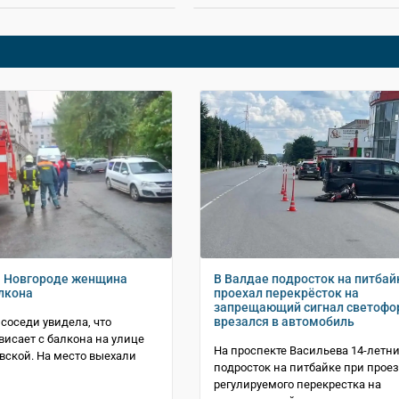
м Новгороде женщина
В Валдае подросток на питбай
алкона
проехал перекрёсток на
запрещающий сигнал светофо
врезался в автомобиль
 соседи увидела, что
исает с балкона на улице
На проспекте Васильева 14-летн
вской. На место выехали
подросток на питбайке при прое
регулируемого перекрестка на