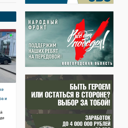
ке
ра и
ий
зде