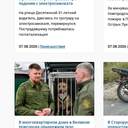
падении с электросамоката
За минувши
На улице Десятинной 31-летний
Новгородск
водитель, двигаясь по тротуару на
пожара: в 
электросамокате, перевернулся.
Острых Лук
Пострадавшему потребовалась
госпитализация
07.08.2026 |
Происшествия
07.08.2026 
В многоквартирном доме в Великом
В Старору
Новгороде обнаружили тело
подросток