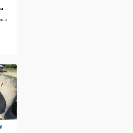
на
о» и
ий