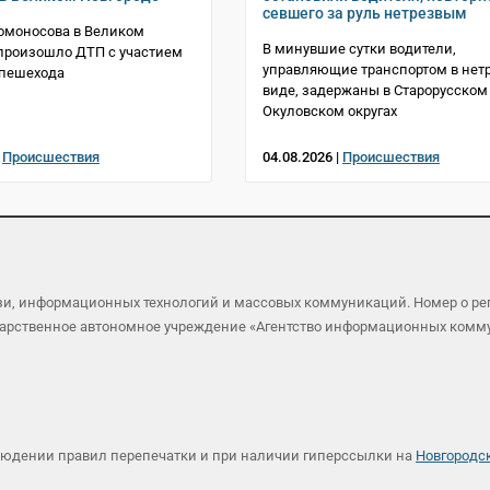
севшего за руль нетрезвым
омоносова в Великом
В минувшие сутки водители,
произошло ДТП с участием
управляющие транспортом в нет
 пешехода
виде, задержаны в Старорусском
Окуловском округах
|
Происшествия
04.08.2026 |
Происшествия
язи, информационных технологий и массовых коммуникаций. Номер о р
осударственное автономное учреждение «Агентство информационных ком
людении правил перепечатки и при наличии гиперссылки на
Новгородс