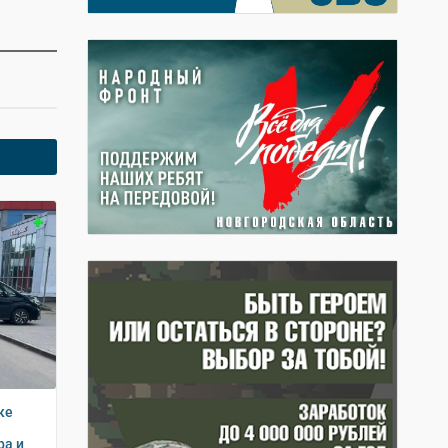
ке
ра и