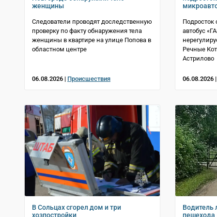
женщины
микроавт
Следователи проводят доследственную
Подросток 
проверку по факту обнаружения тела
автобус «Г
женщины в квартире на улице Попова в
нерегулиру
областном центре
Речные Ко
Астрилово
06.08.2026 |
Происшествия
06.08.2026 
В Сольцах сгорел дом и три
Водитель 
хозпостройки
пешехода 