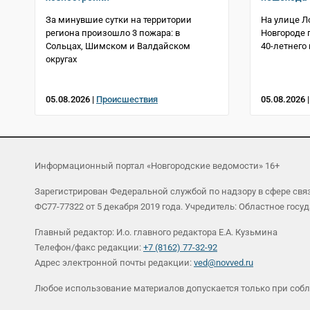
За минувшие сутки на территории
На улице Л
региона произошло 3 пожара: в
Новгороде 
Сольцах, Шимском и Валдайском
40-летнего
округах
05.08.2026 |
Происшествия
05.08.2026 
Информационный портал «Новгородские ведомости» 16+
Зарегистрирован Федеральной службой по надзору в сфере св
ФС77-77322 от 5 декабря 2019 года. Учредитель: Областное г
Главный редактор: И.о. главного редактора Е.А. Кузьмина
Телефон/факс редакции:
+7 (8162) 77-32-92
Адрес электронной почты редакции:
ved@novved.ru
Любое использование материалов допускается только при соб