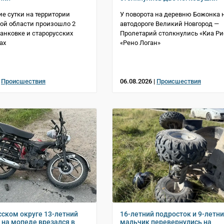
е сутки на территории
У поворота на деревню Божонка 
ой области произошло 2
автодороге Великий Новгород —
Панковке и старорусских
Пролетарий столкнулись «Киа Ри
ах
«Рено Логан»
|
Происшествия
06.08.2026 |
Происшествия
сском округе 13-летний
16-летний подросток и 9-летн
 на мопеде врезался в
мальчик перевернулись на