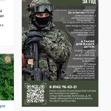
ий
зде
 с
уге