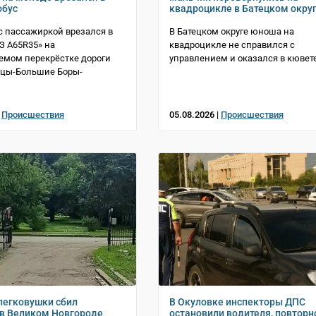
обус
квадроцикле в Батецком окру
с пассажиркой врезался в
В Батецком округе юноша на
АЗ A65R35» на
квадроцикле не справился с
емом перекрёстке дороги
управлением и оказался в кювет
тцы-Большие Боры-
|
Происшествия
05.08.2026 |
Происшествия
легковушки сбил
В Окуловке инспекторы ДПС
в Великом Новгороде
остановили водителя, повторн