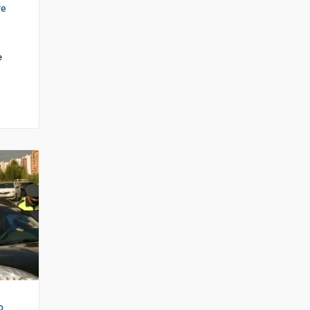
ге
е
о