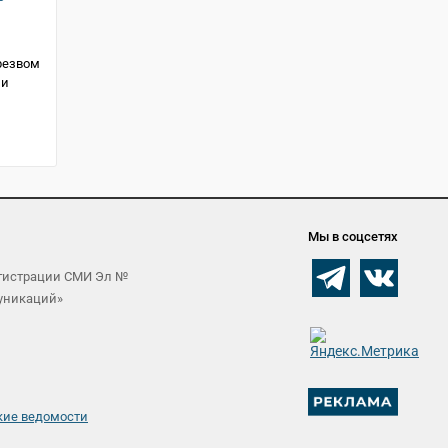
резвом
 и
Мы в соцсетях
егистрации СМИ Эл №
муникаций»
кие ведомости