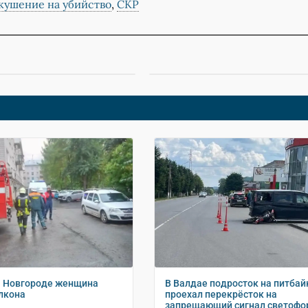
кушение на убийство
,
СКР
м Новгороде женщина
В Валдае подросток на питбай
алкона
проехал перекрёсток на
запрещающий сигнал светофо