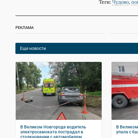
Теги:
Чудово
,
по
РЕКЛАМА
Еще новости
В Великом Новгороде водитель
В Велико
электросамоката пострадал в
упала с б
столкновении с автомобилем