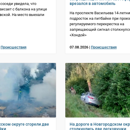
врезался в автомобиль
 соседи увидела, что
исает с балкона на улице
На проспекте Васильева 14-летн
вской. На место выехали
подросток на питбайке при прое
регулируемого перекрестка на
запрещающий сигнал столкнулся
«Хондой»
|
Происшествия
07.08.2026 |
Происшествия
сском округе сгорели две
На дороге в Новгородском окр
йки
столкнулись две легковушки