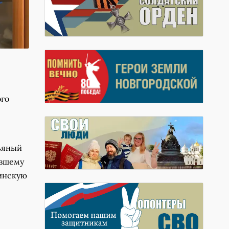
ого
пьяный
авшему
цинскую