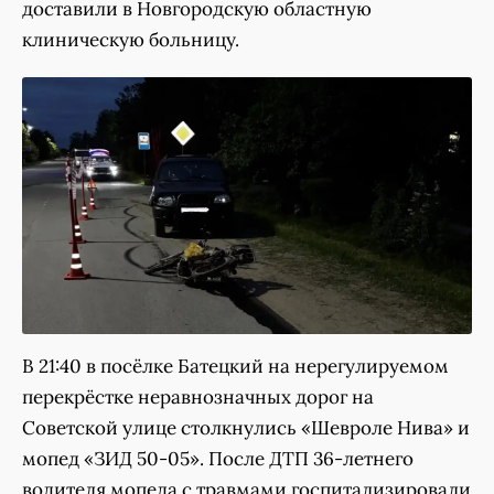
доставили в Новгородскую областную
клиническую больницу.
В 21:40 в посёлке Батецкий на нерегулируемом
перекрёстке неравнозначных дорог на
Советской улице столкнулись «Шевроле Нива» и
мопед «ЗИД 50-05». После ДТП 36-летнего
водителя мопеда с травмами госпитализировали