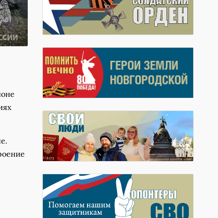
ионе
иях
е.
роение