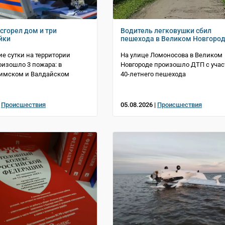
сгорел дом и три
Водитель легковушки сбил
йки
пешехода в Великом Новгоро
е сутки на территории
На улице Ломоносова в Великом
оизошло 3 пожара: в
Новгороде произошло ДТП с уча
Шимском и Валдайском
40-летнего пешехода
|
Происшествия
05.08.2026 |
Происшествия