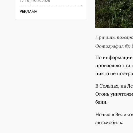
17:16 | 06.08.2026
РЕКЛАМА
Причины пожаров
Фотография ©: Г
По информации 
произошло три п
никто не постра
В Сольцах, на Л
Огонь уничтожи
бани.
Ночью в Великом
автомобиль.