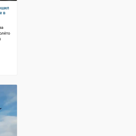
ршил
е в
ва
олёто
й