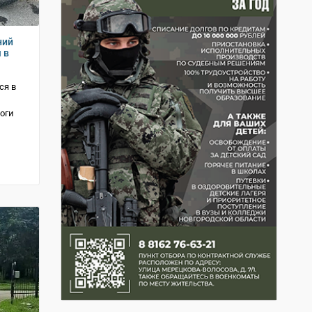
ний
 в
ся в
оги