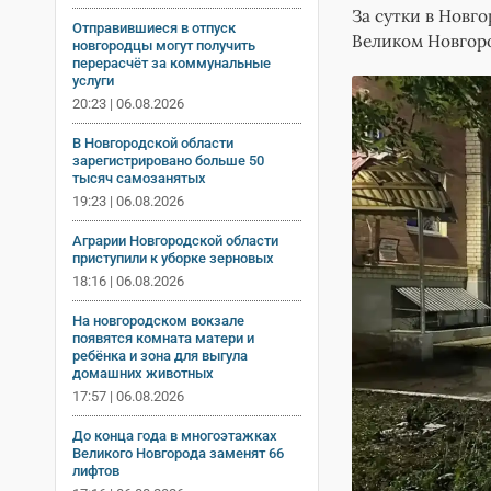
За сутки в Новг
Отправившиеся в отпуск
Великом Новгор
новгородцы могут получить
перерасчёт за коммунальные
услуги
20:23 | 06.08.2026
В Новгородской области
зарегистрировано больше 50
тысяч самозанятых
19:23 | 06.08.2026
Аграрии Новгородской области
приступили к уборке зерновых
18:16 | 06.08.2026
На новгородском вокзале
появятся комната матери и
ребёнка и зона для выгула
домашних животных
17:57 | 06.08.2026
До конца года в многоэтажках
Великого Новгорода заменят 66
лифтов