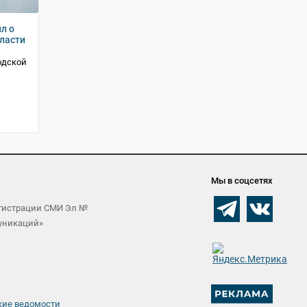
л о
ласти
одской
Мы в соцсетях
егистрации СМИ Эл №
муникаций»
кие ведомости