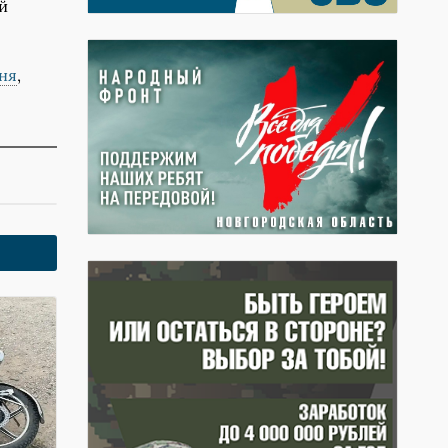
й
ня
,