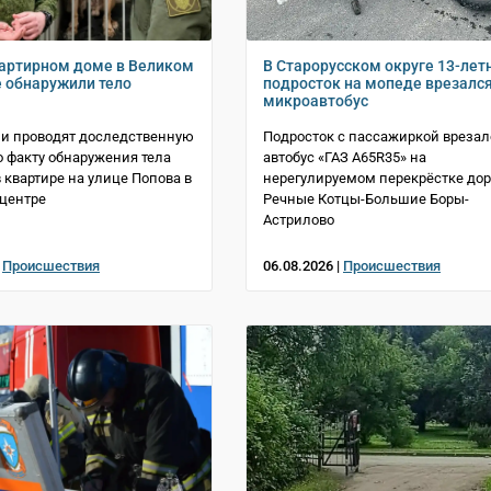
артирном доме в Великом
В Старорусском округе 13-лет
 обнаружили тело
подросток на мопеде врезался
микроавтобус
и проводят доследственную
Подросток с пассажиркой врезал
о факту обнаружения тела
автобус «ГАЗ A65R35» на
квартире на улице Попова в
нерегулируемом перекрёстке дор
центре
Речные Котцы-Большие Боры-
Астрилово
|
Происшествия
06.08.2026 |
Происшествия