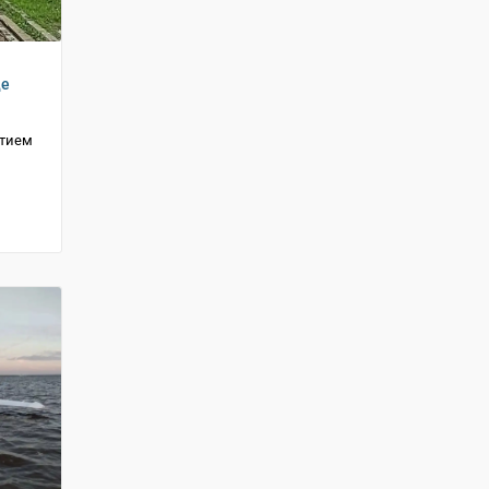
де
стием