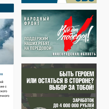
ра
ий
ие с
ского
ечного