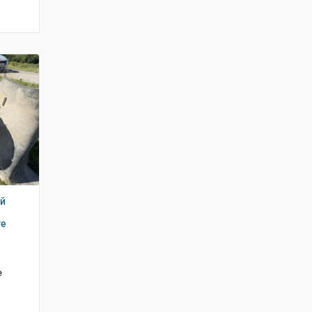
ий
ге
е