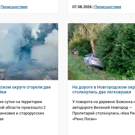
|
Происшествия
07.08.2026 |
Происшествия
сском округе сгорели две
На дороге в Новгородском окр
йки
столкнулись две легковушки
е сутки на территории
У поворота на деревню Божонка 
ой области произошло 2
автодороге Великий Новгород —
Панковке и старорусских
Пролетарий столкнулись «Киа Ри
ах
«Рено Логан»