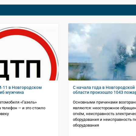
М‑11 в Новгородском
С начала года в Новгородской
гиб мужчина
области произошло 1043 пожа
втомобиля «Газель»
Основными причинами возгоран
а телефон — и это стоило
являются: неосторожное обращен
овеку
огнём, неисправность электриче
оборудования и неисправность п
оборудования