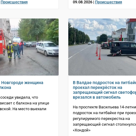
|
Происшествия
09.08.2026 |
Происшествия
м Новгороде женщина
В Валдае подросток на питбай
алкона
проехал перекрёсток на
запрещающий сигнал светофо
врезался в автомобиль
 соседи увидела, что
исает с балкона на улице
На проспекте Васильева 14-летн
вской. На место выехали
подросток на питбайке при прое
регулируемого перекрестка на
запрещающий сигнал столкнулся
«Хондой»