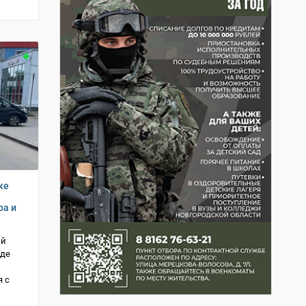
ке
ра и
ий
зде
 с