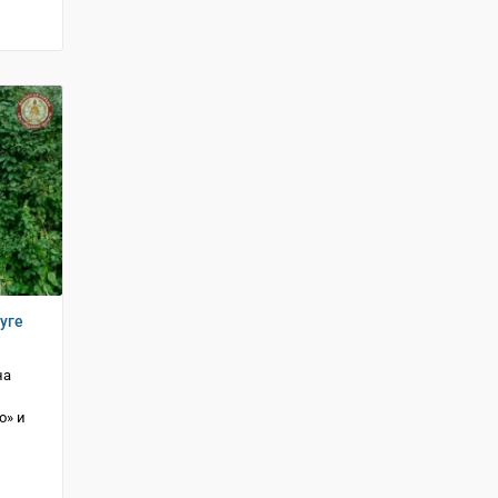
уге
на
о» и