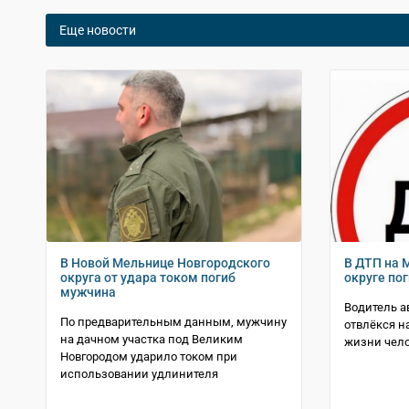
Еще новости
В Новой Мельнице Новгородского
В ДТП на 
округа от удара током погиб
округе по
мужчина
Водитель а
По предварительным данным, мужчину
отвлёкся н
на дачном участка под Великим
жизни чел
Новгородом ударило током при
использовании удлинителя