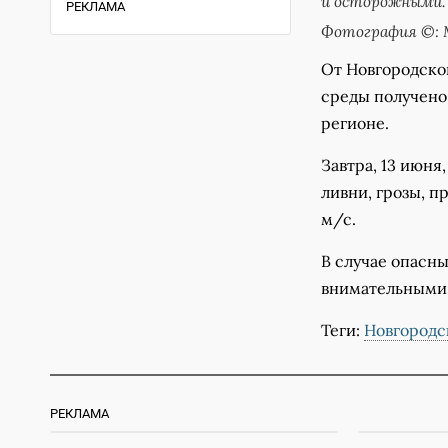
и осторожными.
РЕКЛАМА
Фотография ©: 
️От Новгородск
среды получено
регионе.
Завтра, 13 июня
ливни, грозы, п
м/с.
В случае опасн
внимательными
Теги:
Новгородс
РЕКЛАМА