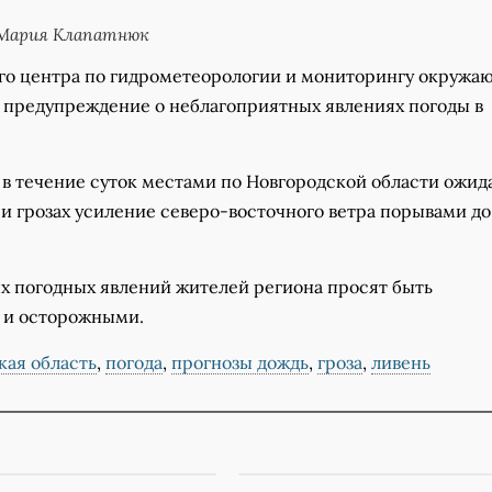
Мария Клапатнюк
ого центра по гидрометеорологии и мониторингу окружа
 предупреждение о неблагоприятных явлениях погоды в
, в течение суток местами по Новгородской области ожи
ри грозах усиление северо-восточного ветра порывами до 
ых погодных явлений жителей региона просят быть
 и осторожными.
кая область
,
погода
,
прогнозы дождь
,
гроза
,
ливень