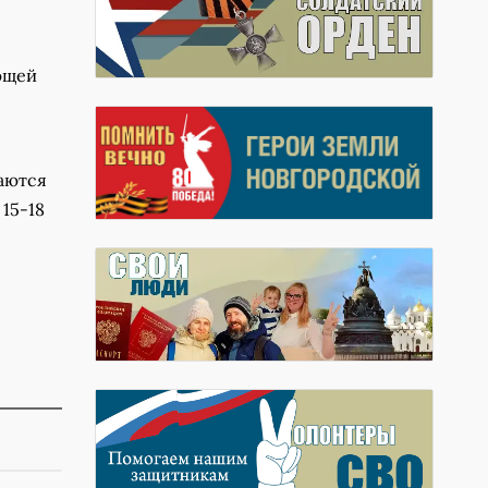
ющей
даются
15-18