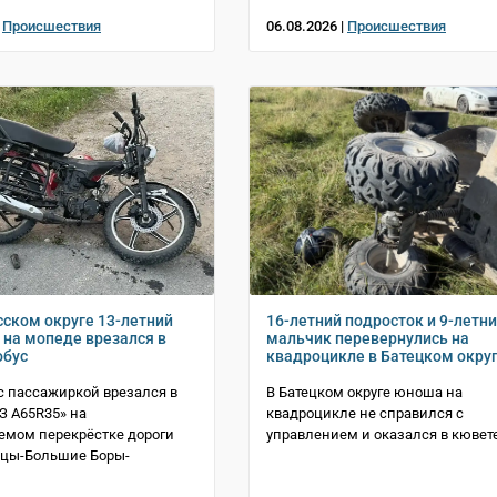
|
Происшествия
06.08.2026 |
Происшествия
сском округе 13-летний
16-летний подросток и 9-летн
 на мопеде врезался в
мальчик перевернулись на
обус
квадроцикле в Батецком окру
с пассажиркой врезался в
В Батецком округе юноша на
АЗ A65R35» на
квадроцикле не справился с
емом перекрёстке дороги
управлением и оказался в кювет
тцы-Большие Боры-