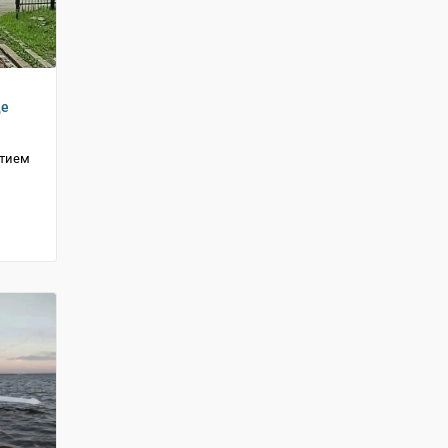
де
стием