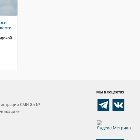
л о
ласти
одской
Мы в соцсетях
егистрации СМИ Эл №
муникаций»