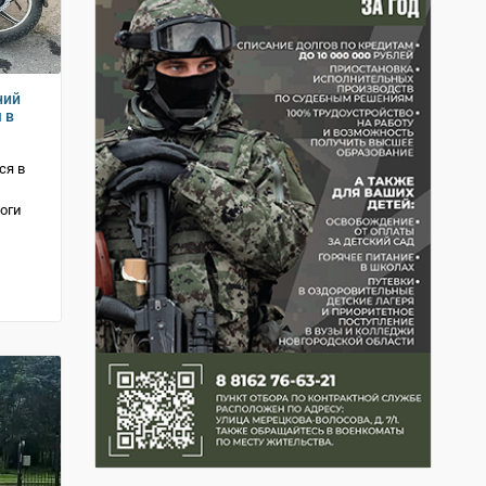
ний
 в
ся в
оги