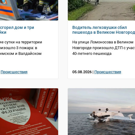
сгорел дом и три
Водитель легковушки сбил
йки
пешехода в Великом Новгоро
е сутки на территории
На улице Ломоносова в Великом
оизошло 3 пожара: в
Новгороде произошло ДТП с уча
Шимском и Валдайском
40-летнего пешехода
|
Происшествия
05.08.2026 |
Происшествия