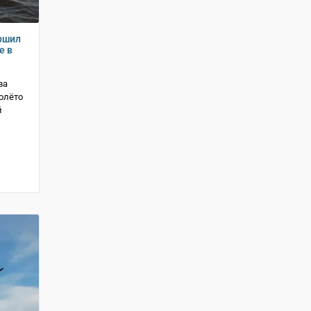
ршил
е в
ва
олёто
й