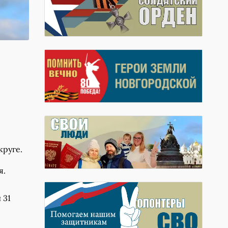
круге.
я.
 31