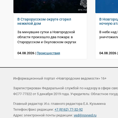
В Старорусском округе сгорел
В Новгоро
нежилой дом
ночную ат
За минувшие сутки а Новгородской
В небе над
области произошло два пожара: в
уничтожил
Старорусском и Окуловском округах
04.08.2026 |
Происшествия
04.08.2026 
Информационный портал «Новгородские ведомости» 16+
Зарегистрирован Федеральной службой по надзору в сфере св
ФС77-77322 от 5 декабря 2019 года. Учредитель: Областное г
Главный редактор: И.о. главного редактора Е.А. Кузьмина
Телефон/факс редакции:
+7 (8162) 77-32-92
Адрес электронной почты редакции:
ved@novved.ru