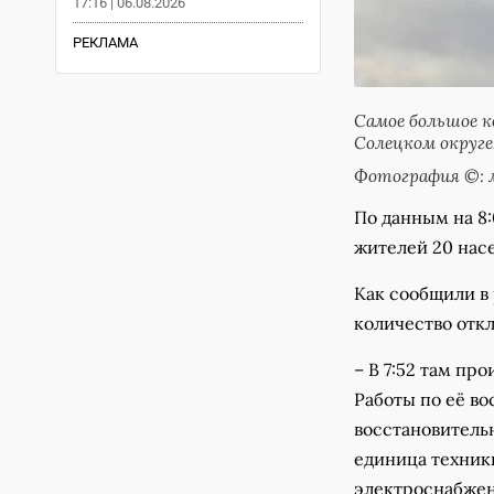
17:16 | 06.08.2026
РЕКЛАМА
Самое большое к
Солецком округе
Фотография ©: 
По данным на 8:
жителей 20 нас
Как сообщили в
количество отк
– В 7:52 там пр
Работы по её во
восстановительн
единица техник
электроснабжен