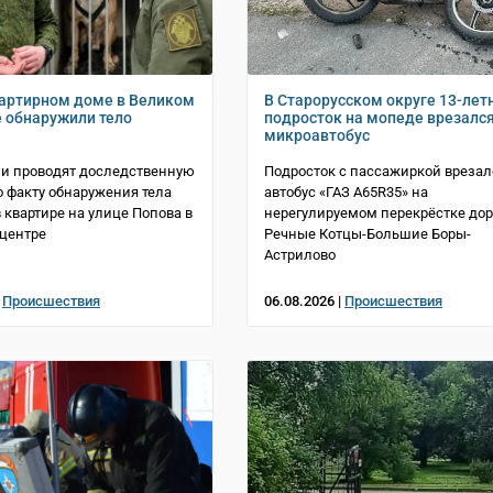
артирном доме в Великом
В Старорусском округе 13-лет
 обнаружили тело
подросток на мопеде врезался
микроавтобус
и проводят доследственную
Подросток с пассажиркой врезал
о факту обнаружения тела
автобус «ГАЗ A65R35» на
квартире на улице Попова в
нерегулируемом перекрёстке дор
центре
Речные Котцы-Большие Боры-
Астрилово
|
Происшествия
06.08.2026 |
Происшествия