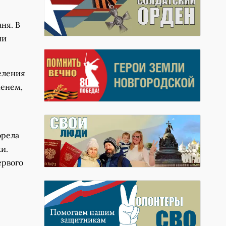
ня. В
ии
еления
менем,
орела
и.
ервого