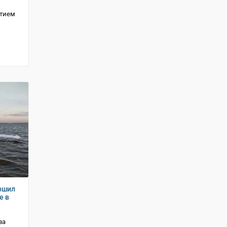
стием
ршил
е в
ва