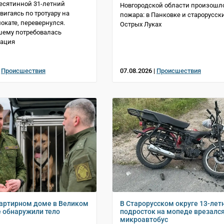
есятинной 31-летний
Новгородской области произошл
вигаясь по тротуару на
пожара: в Панковке и старорусск
окате, перевернулся.
Острых Луках
шему потребовалась
зация
|
Происшествия
07.08.2026 |
Происшествия
артирном доме в Великом
В Старорусском округе 13-лет
 обнаружили тело
подросток на мопеде врезался
микроавтобус