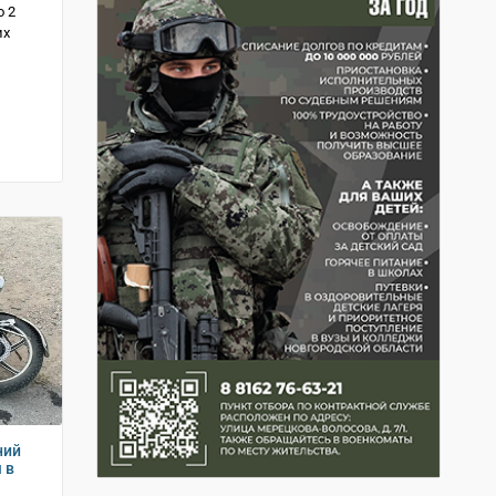
о 2
их
ний
 в