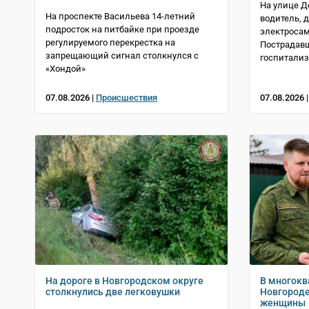
На улице Д
На проспекте Васильева 14-летний
водитель, д
подросток на питбайке при проезде
электросам
регулируемого перекрестка на
Пострадав
запрещающий сигнал столкнулся с
госпитали
«Хондой»
07.08.2026 |
Происшествия
07.08.2026 
На дороге в Новгородском округе
В многокв
столкнулись две легковушки
Новгороде
женщины