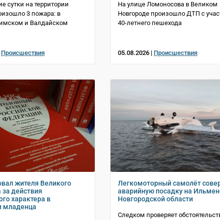
е сутки на территории
На улице Ломоносова в Великом
оизошло 3 пожара: в
Новгороде произошло ДТП с уча
Шимском и Валдайском
40-летнего пешехода
|
Происшествия
05.08.2026 |
Происшествия
овал жителя Великого
Легкомоторный самолёт сове
 за действия
аварийную посадку на Ильмен
ого характера в
Новгородской области
и младенца
Следком проверяет обстоятельст