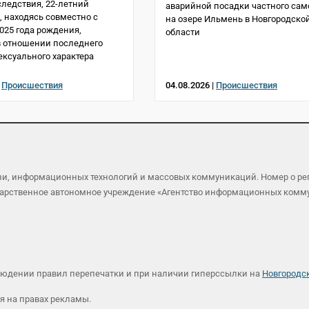
следствия, 22-летний
аварийной посадки частного сам
, находясь совместно с
на озере Ильмень в Новгородско
025 года рождения,
области
 отношении последнего
ексуального характера
|
Происшествия
04.08.2026 |
Происшествия
язи, информационных технологий и массовых коммуникаций. Номер о р
осударственное автономное учреждение «Агентство информационных ком
людении правил перепечатки и при наличии гиперссылки на
Новгородс
я на правах рекламы.