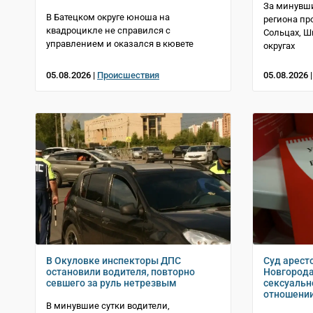
За минувши
В Батецком округе юноша на
региона пр
квадроцикле не справился с
Сольцах, 
управлением и оказался в кювете
округах
05.08.2026 |
Происшествия
05.08.2026 
В Окуловке инспекторы ДПС
Суд арест
остановили водителя, повторно
Новгорода
севшего за руль нетрезвым
сексуальн
отношени
В минувшие сутки водители,