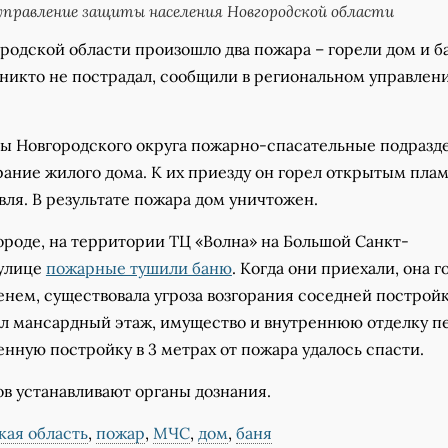
правление защиты населения Новгородской области
ородской области произошло два пожара – горели дом и ба
никто не пострадал, сообщили в региональном управлен
цы Новгородского округа пожарно-спасательные подразд
рание жилого дома. К их приезду он горел открытым пла
ля. В результате пожара дом уничтожен.
ороде, на территории ТЦ «Волна» на Большой Санкт-
 улице
пожарные тушили баню
. Когда они приехали, она г
нем, существовала угроза возгорания соседней постройк
л мансардный этаж, имущество и внутреннюю отделку п
енную постройку в 3 метрах от пожара удалось спасти.
в устанавливают органы дознания.
кая область
,
пожар
,
МЧС
,
дом
,
баня