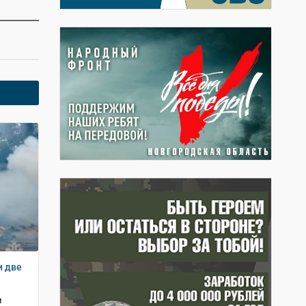
и две
и