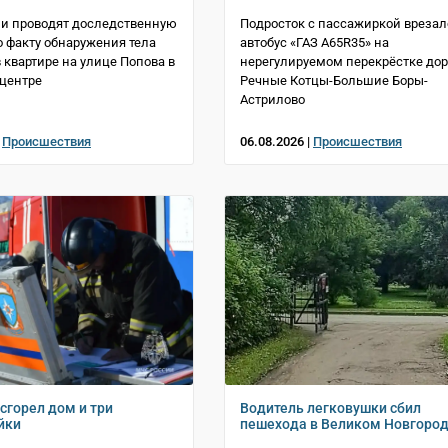
и проводят доследственную
Подросток с пассажиркой врезал
о факту обнаружения тела
автобус «ГАЗ A65R35» на
квартире на улице Попова в
нерегулируемом перекрёстке дор
центре
Речные Котцы-Большие Боры-
Астрилово
|
Происшествия
06.08.2026 |
Происшествия
сгорел дом и три
Водитель легковушки сбил
йки
пешехода в Великом Новгоро