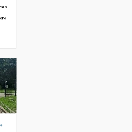
ся в
оги
де