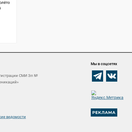
олёто
й
Мы в соцсетях
егистрации СМИ Эл №
муникаций»
кие ведомости