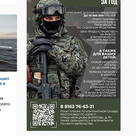
ршил
е в
ва
олёто
й