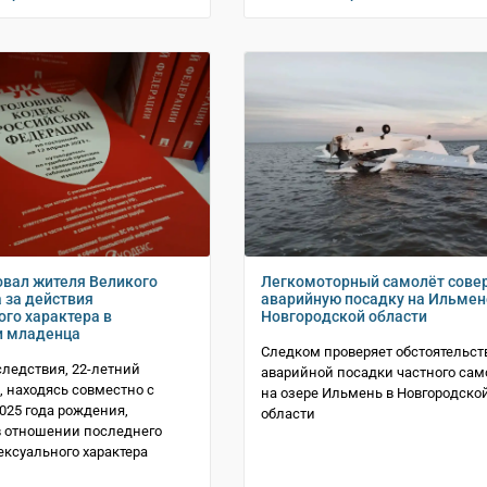
овал жителя Великого
Легкомоторный самолёт сове
 за действия
аварийную посадку на Ильмен
ого характера в
Новгородской области
и младенца
Следком проверяет обстоятельст
следствия, 22-летний
аварийной посадки частного сам
, находясь совместно с
на озере Ильмень в Новгородско
025 года рождения,
области
 отношении последнего
ексуального характера