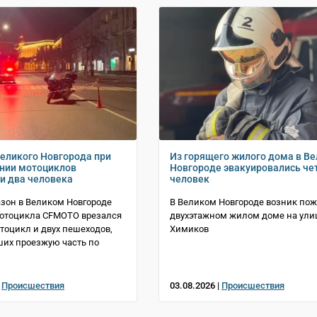
Великого Новгорода при
Из горящего жилого дома в В
нии мотоциклов
Новгороде эвакуировались че
и два человека
человек
азон в Великом Новгороде
В Великом Новгороде возник пож
мотоцикла CFMOTO врезался
двухэтажном жилом доме на ули
отоцикл и двух пешеходов,
Химиков
их проезжую часть по
|
Происшествия
03.08.2026 |
Происшествия