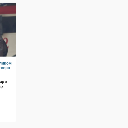
еликом
тверо
ар в
це