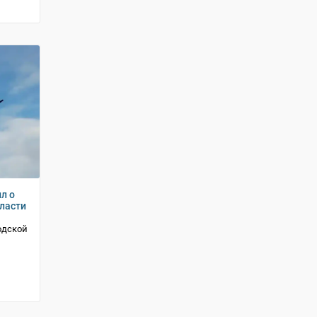
л о
ласти
одской