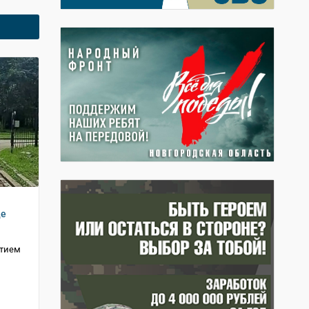
де
стием