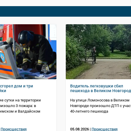
сгорел дом и три
Водитель легковушки сбил
йки
пешехода в Великом Новгоро
е сутки на территории
На улице Ломоносова в Великом
оизошло 3 пожара: в
Новгороде произошло ДТП с уча
Шимском и Валдайском
40-летнего пешехода
|
Происшествия
05.08.2026 |
Происшествия