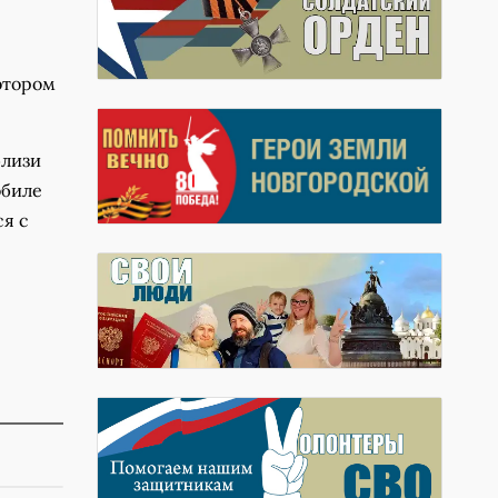
отором
близи
обиле
ся с