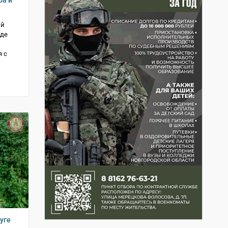
ра и
ий
зде
 с
уге