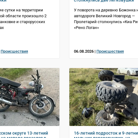
йки
столкнулись две легковушки
е сутки на территории
У поворота на деревню Божонка 
ой области произошло 2
автодороге Великий Новгород —
Панковке и старорусских
Пролетарий столкнулись «Киа Ри
ах
«Рено Логан»
|
Происшествия
06.08.2026 |
Происшествия
сском округе 13-летний
16-летний подросток и 9-летн