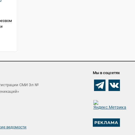
о
резвом
 и
Мы в соцсетях
егистрации СМИ Эл №
муникаций»
кие ведомости