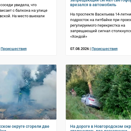
запрещающий сигнал светофо
врезался в автомобиль
 соседи увидела, что
исает с балкона на улице
На проспекте Васильева 14-летн
вской. На место выехали
подросток на питбайке при прое
регулируемого перекрестка на
запрещающий сигнал столкнулся
«Хондой»
|
Происшествия
07.08.2026 |
Происшествия
сском округе сгорели две
На дороге в Новгородском окр