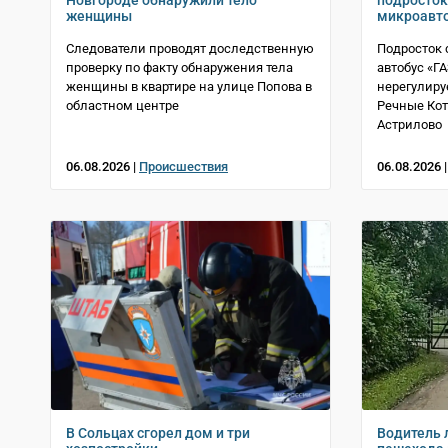
Новгороде обнаружили тело
подросток
женщины
микроавт
Следователи проводят доследственную
Подросток 
проверку по факту обнаружения тела
автобус «Г
женщины в квартире на улице Попова в
нерегулиру
областном центре
Речные Ко
Астрилово
06.08.2026 |
Происшествия
06.08.2026 
В Сольцах сгорел дом и три
Водитель 