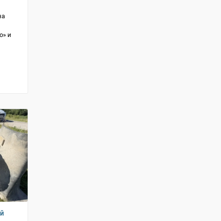
на
о» и
ий