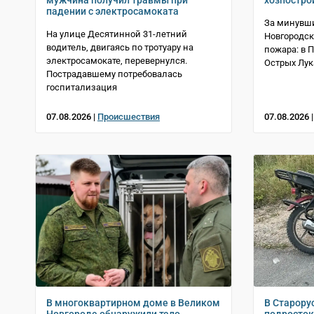
мужчина получил травмы при
хозпостро
падении с электросамоката
За минувши
На улице Десятинной 31-летний
Новгородск
водитель, двигаясь по тротуару на
пожара: в 
электросамокате, перевернулся.
Острых Лук
Пострадавшему потребовалась
госпитализация
07.08.2026 |
Происшествия
07.08.2026 
В многоквартирном доме в Великом
В Старору