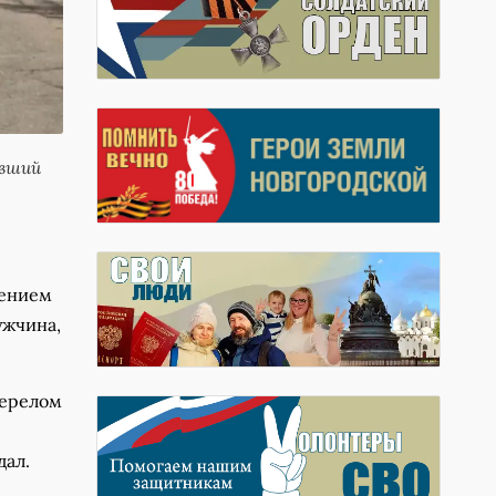
явший
лением
ужчина,
перелом
дал.