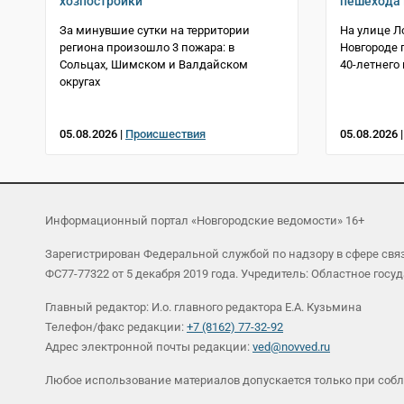
хозпостройки
пешехода 
За минувшие сутки на территории
На улице Л
региона произошло 3 пожара: в
Новгороде 
Сольцах, Шимском и Валдайском
40-летнего
округах
05.08.2026 |
Происшествия
05.08.2026 
Информационный портал «Новгородские ведомости» 16+
Зарегистрирован Федеральной службой по надзору в сфере св
ФС77-77322 от 5 декабря 2019 года. Учредитель: Областное г
Главный редактор: И.о. главного редактора Е.А. Кузьмина
Телефон/факс редакции:
+7 (8162) 77-32-92
Адрес электронной почты редакции:
ved@novved.ru
Любое использование материалов допускается только при соб