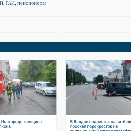
П
,
ГАИ
,
пенсионеры
м Новгороде женщина
В Валдае подросток на питбай
алкона
проехал перекрёсток на