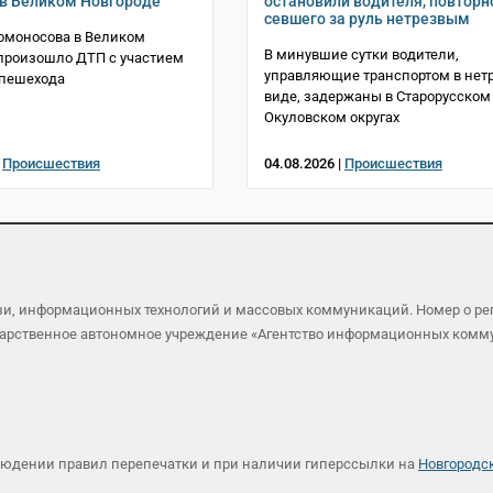
в Великом Новгороде
остановили водителя, повторн
севшего за руль нетрезвым
омоносова в Великом
В минувшие сутки водители,
произошло ДТП с участием
управляющие транспортом в нет
 пешехода
виде, задержаны в Старорусском
Окуловском округах
|
Происшествия
04.08.2026 |
Происшествия
язи, информационных технологий и массовых коммуникаций. Номер о р
осударственное автономное учреждение «Агентство информационных ком
людении правил перепечатки и при наличии гиперссылки на
Новгородс