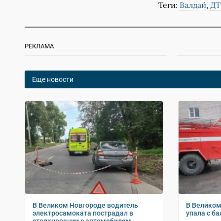
Теги:
Валдай
,
ДТ
РЕКЛАМА
Еще новости
В Великом Новгороде водитель
В Велико
электросамоката пострадал в
упала с б