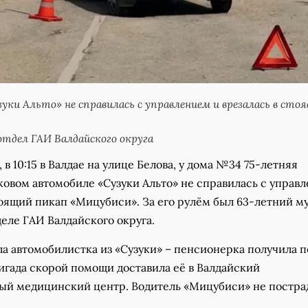
уки Альто» не справилась с управлением и врезалась в сто
тдел ГАИ Валдайского округа
 в 10:15 в Валдае на улице Белова, у дома №34 75-летняя
ковом автомобиле «Сузуки Альто» не справилась с управ
тоящий пикап «Мицубиси». За его рулём был 63-летний м
деле ГАИ Валдайского округа.
ла автомобилистка из «Сузуки» – пенсионерка получила 
игада скорой помощи доставила её в Валдайский
й медицинский центр. Водитель «Мицубиси» не постра