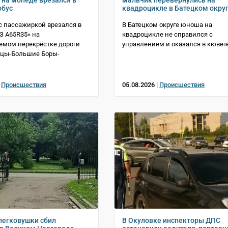
 на мопеде врезался в
мальчик перевернулись на
обус
квадроцикле в Батецком окру
с пассажиркой врезался в
В Батецком округе юноша на
АЗ A65R35» на
квадроцикле не справился с
емом перекрёстке дороги
управлением и оказался в кювет
тцы-Большие Боры-
|
Происшествия
05.08.2026 |
Происшествия
легковушки сбил
В Окуловке инспекторы ДПС