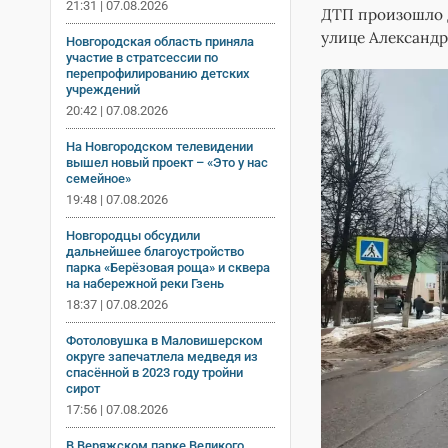
21:31 | 07.08.2026
ДТП произошло д
улице Александр
Новгородская область приняла
участие в стратсессии по
перепрофилированию детских
учреждений
20:42 | 07.08.2026
На Новгородском телевидении
вышел новый проект – «Это у нас
семейное»
19:48 | 07.08.2026
Новгородцы обсудили
дальнейшее благоустройство
парка «Берёзовая роща» и сквера
на набережной реки Гзень
18:37 | 07.08.2026
Фотоловушка в Маловишерском
округе запечатлела медведя из
спасённой в 2023 году тройни
сирот
17:56 | 07.08.2026
В Веряжском парке Великого