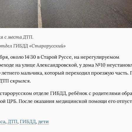
я с места ДТП.
отдел ГИБДД «Старорусский»
абря, около 14:30 в Старой Руссе, на нерегулируемом
еходе на улице Александровской, у дома №10 неустано
-летнего мальчика, который переходил проезжую часть. 
 ДТП скрылся.
 старорусском отделе ГИБДД, ребёнок с родителями обр
ой ЦРБ. После оказания медицинской помощи его отпус
сса
,
ДТП
,
ГИБДД
,
дети