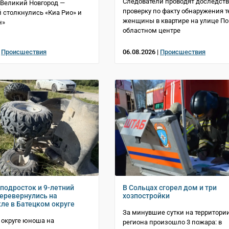
Следователи проводят доследст
 Великий Новгород —
проверку по факту обнаружения т
 столкнулись «Киа Рио» и
женщины в квартире на улице По
н»
областном центре
|
Происшествия
06.08.2026 |
Происшествия
 подросток и 9-летний
В Сольцах сгорел дом и три
еревернулись на
хозпостройки
ле в Батецком округе
За минувшие сутки на территори
 округе юноша на
региона произошло 3 пожара: в