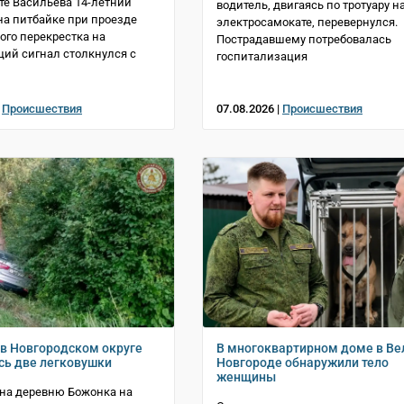
те Васильева 14-летний
водитель, двигаясь по тротуару н
на питбайке при проезде
электросамокате, перевернулся.
ого перекрестка на
Пострадавшему потребовалась
ий сигнал столкнулся с
госпитализация
|
Происшествия
07.08.2026 |
Происшествия
 в Новгородском округе
В многоквартирном доме в В
сь две легковушки
Новгороде обнаружили тело
женщины
 на деревню Божонка на