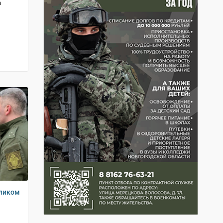
а
еликом