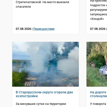
На проспек
Стратилатовской. На место выехали
подросток 
спасатели
регулируем
запрещающ
«Хондой»
07.08.2026 |
Происшествия
07.08.2026 
В Старорусском округе сгорели две
На дороге
хозпостройки
столкнули
За минувшие сутки на территории
У поворота