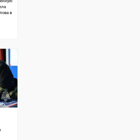
венную
ела
пова в
и