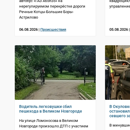
автобус «ГАЗ A65R35» на
квадроцикл
нерегулируемом перекрёстке дороги
управление
Речные Котцы-Большие Боры-
Астрилово
06.08.2026 |
Происшествия
05.08.2026 
Водитель легковушки сбил
В Окуловк
пешехода в Великом Новгороде
остановил
севшего з
На улице Ломоносова в Великом
В минувшие
Новгороде произошло ДТП с участием