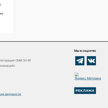
с
го
Мы в соцсетях
егистрации СМИ Эл №
муникаций»
кие ведомости