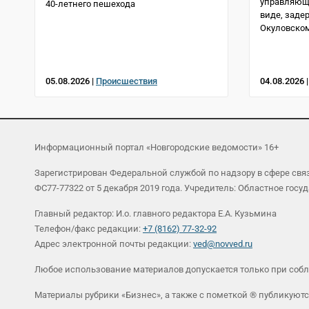
управляющи
40-летнего пешехода
виде, заде
Окуловском
05.08.2026 |
Происшествия
04.08.2026 
Информационный портал «Новгородские ведомости» 16+
Зарегистрирован Федеральной службой по надзору в сфере св
ФС77-77322 от 5 декабря 2019 года. Учредитель: Областное г
Главный редактор: И.о. главного редактора Е.А. Кузьмина
Телефон/факс редакции:
+7 (8162) 77-32-92
Адрес электронной почты редакции:
ved@novved.ru
Любое использование материалов допускается только при соб
Материалы рубрики «Бизнес», а также с пометкой ® публикуютс