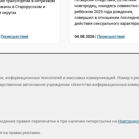
е транспортом в нетрезвом
новгородец, находясь совместно 
ржаны в Старорусском и
ребёнком 2025 года рождения,
 округах
совершил в отношении последне
действия сексуального характера
|
Происшествия
04.08.2026 |
Происшествия
язи, информационных технологий и массовых коммуникаций. Номер о р
осударственное автономное учреждение «Агентство информационных ком
людении правил перепечатки и при наличии гиперссылки на
Новгородс
я на правах рекламы.