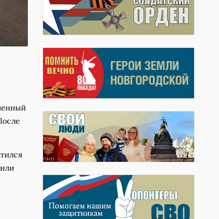
вленный
После
атился
тили