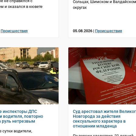
е не справился с
Сольцах, Шимском и Валдайско
м и оказался в кювете
округах
|
Происшествия
05.08.2026 |
Происшествия
е инспекторы ДПС
Суд арестовал жителя Велико
и водителя, повторно
Новгорода за действия
а руль нетрезвым
сексуального характера в
отношении младенца
 сутки водители,
По версии следствия, 22-летний