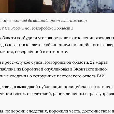
отправили под домашний арест на два месяца.
У СК России по Новгородской области
области возбудили уголовное дело в отношении жителя г
подозревают в клевете с обвинением полицейского в сов
пления, совершённой в интернете.
в пресс-службе судов Новгородской области, 22 марта
аблика из Боровичей опубликовал в ВКонтакте видео,
ные сведения о сотруднике пестовского отдела ГАИ.
ствия, в вышедшей публикации полицейского фактичес
чении взяток с водителей, ранее лишённых права управ
я, по версии следствия, порочили честь, достоинство и 