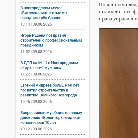
По данным следс
В новгородском музее
полицейского фа
«Витославлицы» отметят
праздник трёх Спасов
права управлен
13:14 | 09.08.2026
Игорь Руденя поздравил
строителей с профессиональным
праздником
11:52 | 09.08.2026
В ДТП на М‑11 в Новгородском
округе погиб мужчина
11:22 | 09.08.2026
Евгений Андреев больше 60 лет
посвятил строительству и
развитию Великого Новгорода
10:46 | 09.08.2026
Всероссийскому общественному
движению «Волонтёры-медики»
исполнилось 10 лет
10:12 | 09.08.2026