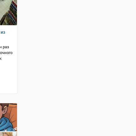
 из
н раз
вочного
к