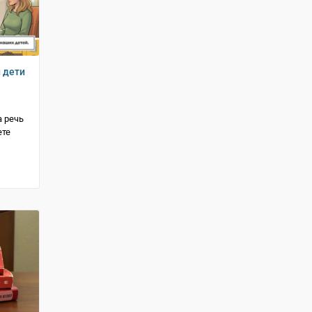
и дети
 речь
ете