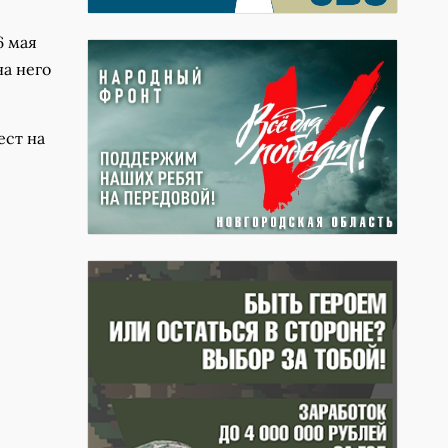
6 мая
на него
ест на