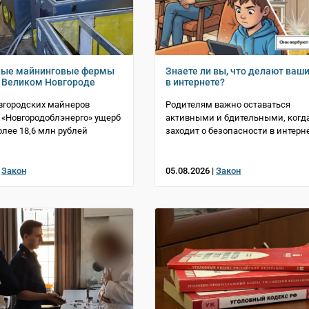
ные майнинговые фермы
Знаете ли вы, что делают ваш
 Великом Новгороде
в интернете?
вгородских майнеров
Родителям важно оставаться
«Новгородоблэнерго» ущерб
активными и бдительными, когда
олее 18,6 млн рублей
заходит о безопасности в интерн
|
Закон
05.08.2026 |
Закон