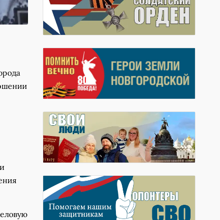
орода
ершении
ки
ления
деловую