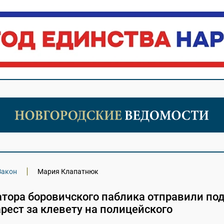
Закон
Мария Клапатнюк
тора боровичского паблика отправили по
ест за клевету на полицейского