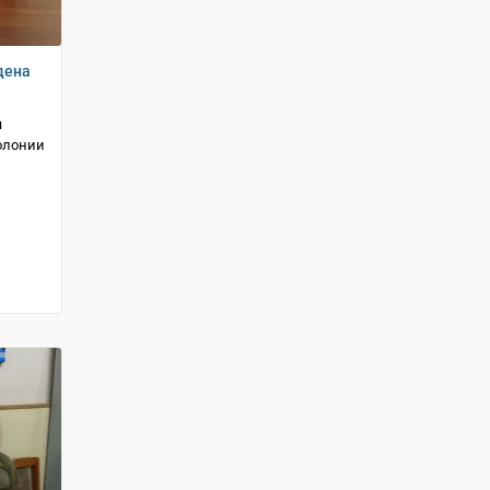
дена
я
колонии