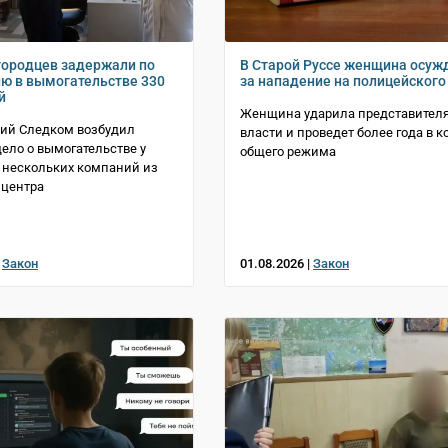
городцев задержали по
В Старой Руссе женщина осуж
ю в вымогательстве 330
за нападение на полицейского
й
Женщина ударила представител
кий Следком возбудил
власти и проведет более года в 
дело о вымогательстве у
общего режима
 нескольких компаний из
 центра
|
Закон
01.08.2026 |
Закон