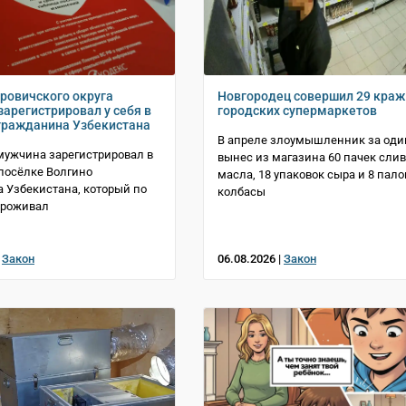
ровичского округа
Новгородец совершил 29 краж
зарегистрировал у себя в
городских супермаркетов
гражданина Узбекистана
В апреле злоумышленник за оди
мужчина зарегистрировал в
вынес из магазина 60 пачек сли
 посёлке Волгино
масла, 18 упаковок сыра и 8 пало
 Узбекистана, который по
колбасы
проживал
|
Закон
06.08.2026 |
Закон