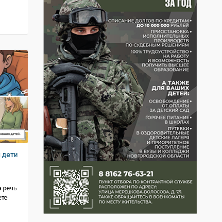
и дети
 речь
ете