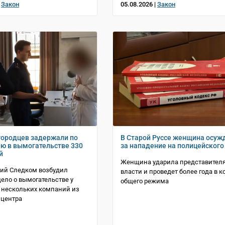
|
Закон
05.08.2026 |
Закон
городцев задержали по
В Старой Руссе женщина осуж
ю в вымогательстве 330
за нападение на полицейского
й
Женщина ударила представител
кий Следком возбудил
власти и проведет более года в 
дело о вымогательстве у
общего режима
 нескольких компаний из
 центра