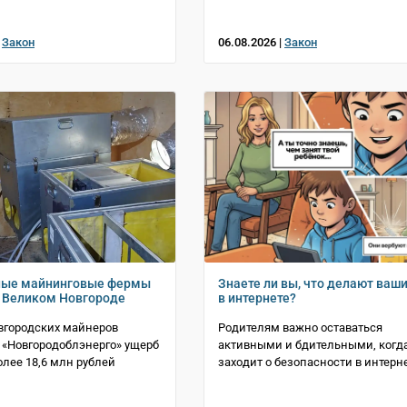
|
Закон
06.08.2026 |
Закон
ные майнинговые фермы
Знаете ли вы, что делают ваш
 Великом Новгороде
в интернете?
вгородских майнеров
Родителям важно оставаться
«Новгородоблэнерго» ущерб
активными и бдительными, когда
олее 18,6 млн рублей
заходит о безопасности в интерн