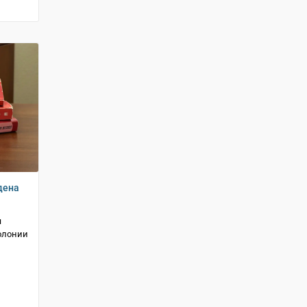
дена
я
колонии