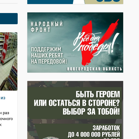
 из
н раз
вочного
к