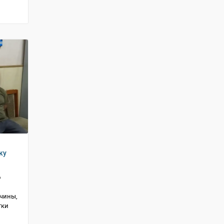
ку
о
жчины,
тки