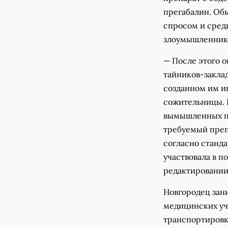
прегабалин. Об
спросом и сред
злоумышленник 
— После этого о
тайников-заклад
созданном им и
сожительницы. 
вымышленных па
требуемый препа
согласно станд
участвовала в п
редактировании
Новгородец зан
медицинских уч
транспортировко