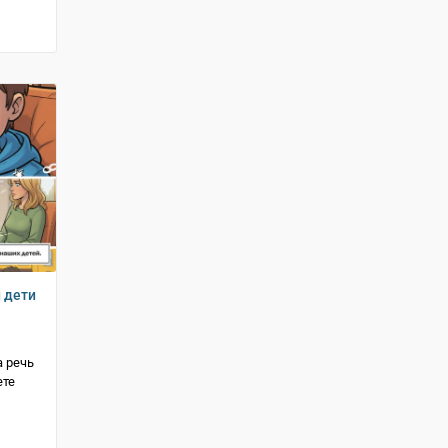
и дети
 речь
ете