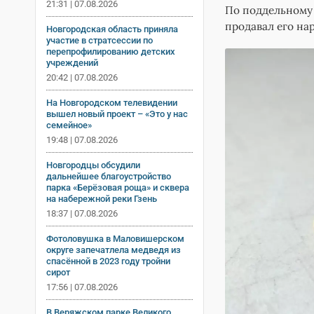
21:31 | 07.08.2026
По поддельному
продавал его на
Новгородская область приняла
участие в стратсессии по
перепрофилированию детских
учреждений
20:42 | 07.08.2026
На Новгородском телевидении
вышел новый проект – «Это у нас
семейное»
19:48 | 07.08.2026
Новгородцы обсудили
дальнейшее благоустройство
парка «Берёзовая роща» и сквера
на набережной реки Гзень
18:37 | 07.08.2026
Фотоловушка в Маловишерском
округе запечатлела медведя из
спасённой в 2023 году тройни
сирот
17:56 | 07.08.2026
В Веряжском парке Великого