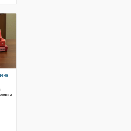
дена
я
колонии