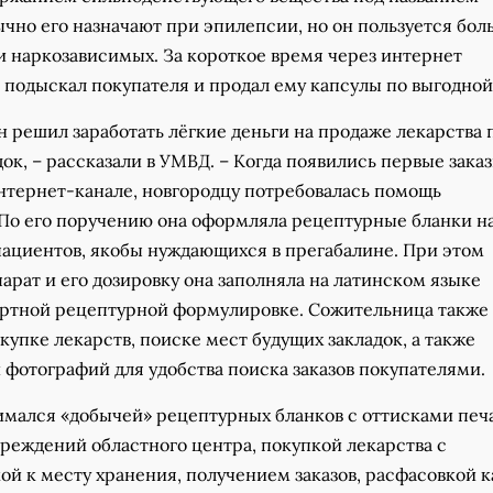
ычно его назначают при эпилепсии, но он пользуется бо
и наркозависимых. За короткое время через интернет
подыскал покупателя и продал ему капсулы по выгодной
н решил заработать лёгкие деньги на продаже лекарства 
ок, – рассказали в УМВД. – Когда появились первые заказ
нтернет-канале, новгородцу потребовалась помощь
По его поручению она оформляла рецептурные бланки н
циентов, якобы нуждающихся в прегабалине. При этом
рат и его дозировку она заполняла на латинском языке
артной рецептурной формулировке. Сожительница также
окупке лекарств, поиске мест будущих закладок, а также
 фотографий для удобства поиска заказов покупателями.
имался «добычей» рецептурных бланков с оттисками печ
реждений областного центра, покупкой лекарства с
й к месту хранения, получением заказов, расфасовкой к