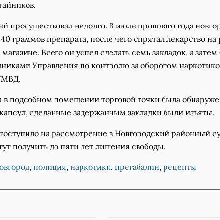
тайников.
ей просуществовал недолго. В июле прошлого года новго
40 граммов препарата, после чего спрятал лекарство на 
магазине. Всего он успел сделать семь закладок, а затем
дниками Управления по контролю за оборотом наркотико
 УМВД.
а в подсобном помещении торговой точки была обнаруже
 капсул, сделанные задержанным закладки были изъяты.
 поступило на рассмотрение в Новгородский районный су
ут получить до пяти лет лишения свободы.
овгород
,
полиция
,
наркотики
,
прегабалин
,
рецепты