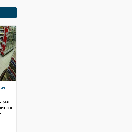
 из
н раз
вочного
к