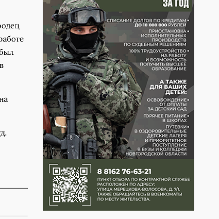
родец
работе
 был
в
на
д.