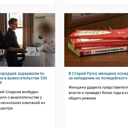
городцев задержали по
В Старой Руссе женщина осуж
ю в вымогательстве 330
за нападение на полицейского
й
Женщина ударила представител
кий Следком возбудил
власти и проведет более года в 
дело о вымогательстве у
общего режима
 нескольких компаний из
 центра