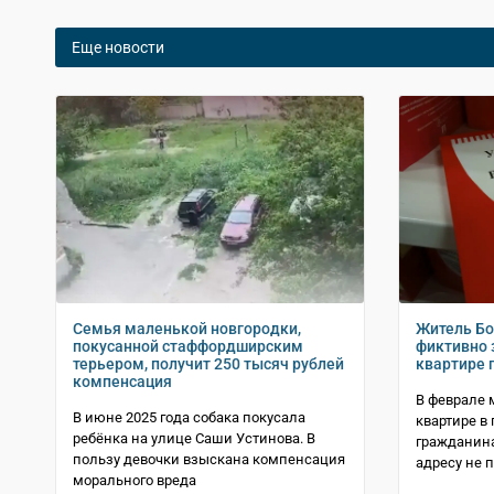
Еще новости
Семья маленькой новгородки,
Житель Бо
покусанной стаффордширским
фиктивно 
терьером, получит 250 тысяч рублей
квартире 
компенсация
В феврале 
В июне 2025 года собака покусала
квартире в
ребёнка на улице Саши Устинова. В
гражданина
пользу девочки взыскана компенсация
адресу не 
морального вреда