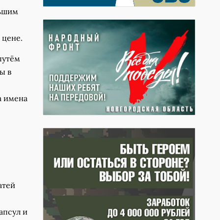
льшим
 цене.
путём
ы в
а имена
атей
апсул и