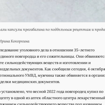
ли капсулы прегабалина по поддельным рецептам и прода
Ирина Кокоркина
ледование уголовного дела в отношении 35-летнего
удимого новгородца и его сожительницы. Они обвиняютс
те сильнодействующих веществ и изготовлении и
оддельных документов. Как сообщили сегодня, 4 октября
егионального УМВД, мужчина также обвиняется в органи
дделки медицинских документов.
установлено, что весной 2022 года новгородец купил по
цепту в одной из аптек областного центра лекарственны
ержанием сильнодействующего вещества под названием