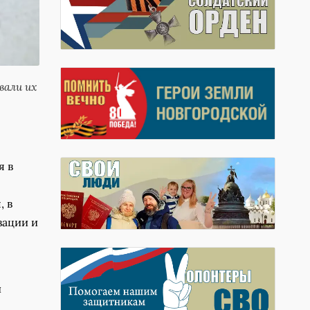
вали их
я в
, в
зации и
й