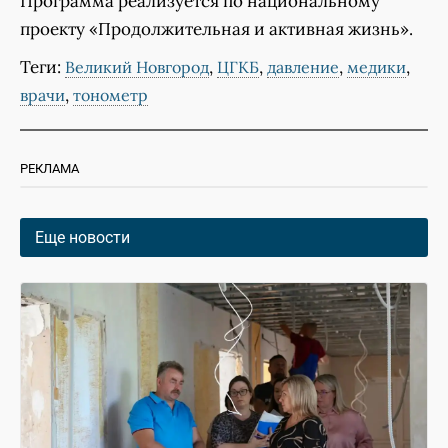
Программа реализуется по национальному
проекту «Продолжительная и активная жизнь».
Теги:
,
,
,
,
Великий Новгород
ЦГКБ
давление
медики
,
врачи
тонометр
РЕКЛАМА
Еще новости