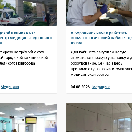
дской Клинике №2
В Боровичах начал работать
ентр медицины здорового
стоматологический кабинет д
я
детей
т сразу на трёх объектах
Для кабинета закупили новую
й городской клинической
стоматологическую установку и д
еликого Новгорода
оборудование. Сейчас здесь
принимают два врача-стоматолог
медицинская сестра
|
Медицина
04.08.2026 |
Медицина