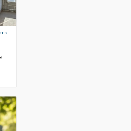
ят в
ы