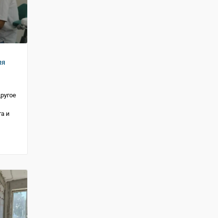
ля
ругое
а и