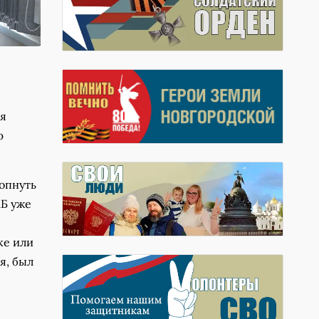
ия
ю
лопнуть
КБ уже
с
ке или
я, был