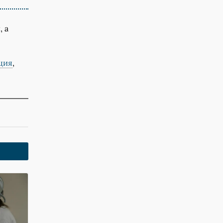
 а
ция
,