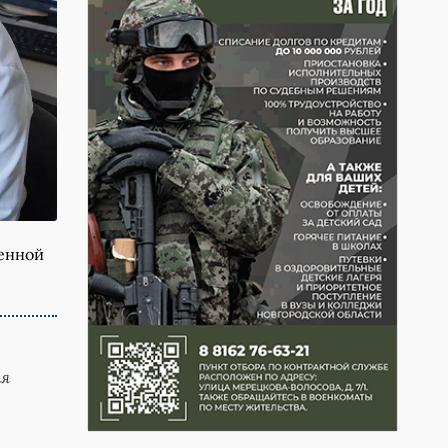
ленной
ля