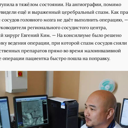
упила в тяжёлом состоянии. На ангиографии, помимо
увидели ещё и выраженный церебральный спазм. Как пра
 сосудов головного мозга не даёт выполнить операцию, —
руководителя регионального сосудистого центра,
й хирург Евгений Ким. — На консилиуме было решено
ку ведения операции, при которой спазм сосудов сняли
твенных препаратов прямо во время малоинвазивной
е операции пациентка быстро пошла на поправку.