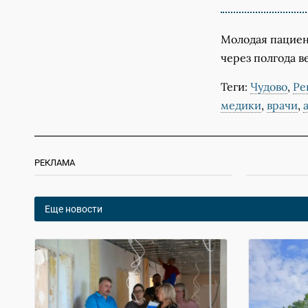
Молодая пациен
через полгода в
Теги:
Чудово
,
Ре
медики
,
врачи
,
РЕКЛАМА
Еще новости