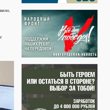
вило,
 с