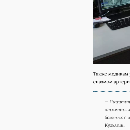
Также медикам 
спазмом артери
— Пациентк
отметил л
больных с 
Кузьмин
.