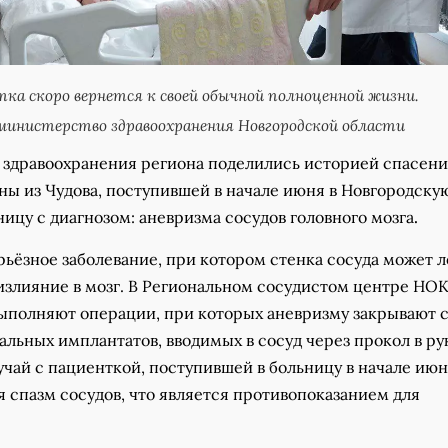
ка скоро вернется к своей обычной полноценной жизни.
инистерство здравоохранения Новгородской области
 здравоохранения региона поделились историей спасен
ы из Чудова, поступившей в начале июня в Новгородску
ицу с диагнозом: аневризма сосудов головного мозга
.
ьёзное заболевание, при котором стенка сосуда может 
оизлияние в мозг. В Региональном сосудистом центре НО
выполняют операции, при которых аневризму закрывают 
льных имплантатов, вводимых в сосуд через прокол в ру
учай с пациенткой, поступившей в больницу в начале июн
 спазм сосудов, что является противопоказанием для