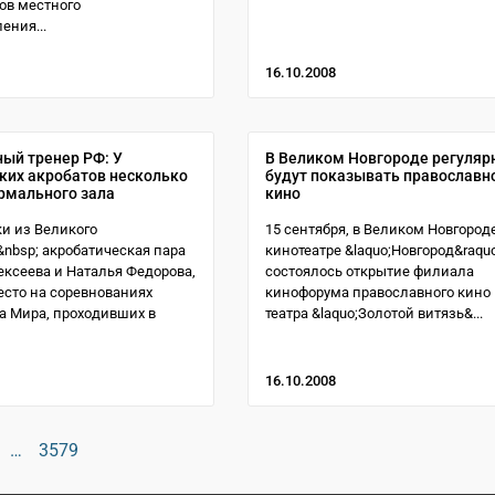
нов местного
ения...
16.10.2008
ый тренер РФ: У
В Великом Новгороде регуляр
ких акробатов несколько
будут показывать православн
ормального зала
кино
и из Великого
15 сентября, в Великом Новгороде
&nbsp; акробатическая пара
кинотеатре &laquo;Новгород&raquo
ексеева и Наталья Федорова,
состоялось открытие филиала
есто на соревнованиях
кинофорума православного кино
 Мира, проходивших в
театра &laquo;Золотой витязь&...
16.10.2008
…
3579