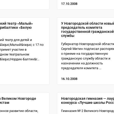
17.10.2008
кий театр «Малый»
У Новгородской области новы
рибалтике «Белую
председатель комитета
государственной гражданской
службы
ий театр для детей и
Губернатор Новгородской област
laquo;Малый&raquo; с 17 по
Сергей Митин подписал распоря
 примет участие в
о приеме на государственную
дном театральном
гражданскую службу области и
laquo;Нордик-Балтик&r...
назначении на должность
председателя комитета ...
16.10.2008
в Великом Новгороде
Новгородская гимназия — лау
истам
конкурса «Лучшие школы Росс
нное развитие области,
Гимназия № 2 Великого Новгород