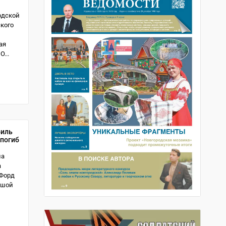
одской
ского
ая
...
биль
 погиб
на
а
;Форд
ьшой