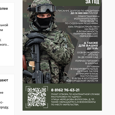
более
льной
ии
;
ого...
шают
ие
с-
роду,