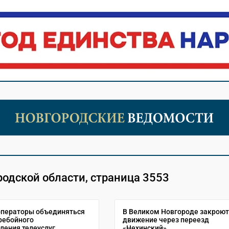
родской области, страница 3553
операторы объединяться
В Великом Новгороде закроют
ребойного
движение через переезд
ления телеуслуг
«Нехинский»