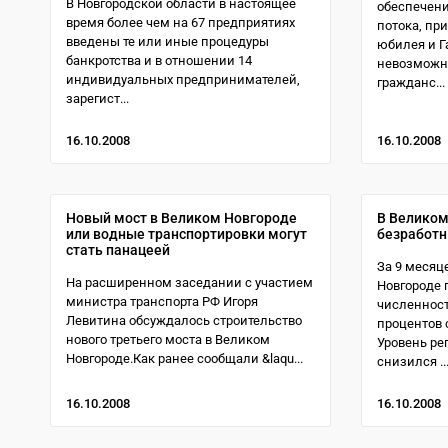
В Новгородской области в настоящее
обеспечени
время более чем на 67 предприятиях
потока, пр
введены те или иные процедуры
юбилея и Г
банкротства и в отношении 14
невозможн
индивидуальных предпринимателей,
гражданс...
зарегист...
16.10.2008
16.10.2008
Новый мост в Великом Новгороде
В Великом
или водные транспортировки могут
безработн
стать панацеей
За 9 месяц
На расширенном заседании с участием
Новгороде
министра транспорта РФ Игоря
численност
Левитина обсуждалось строительство
процентов с
нового третьего моста в Великом
Уровень ре
Новгороде.Как ранее сообщали &laqu...
снизился ..
16.10.2008
16.10.2008