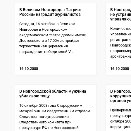
В Великом Новгороде «Патриот
В Новгоро
России» наградит журналистов
не устраи
управляю
Сегодня, 16 октября, в Великом
Количество
Новгороде в Новгородском
Управлени
академическом театре драмы имени
регистраци
Достоевского в 17.00мск пройдет
Новгородск
торжественная церемония
неправоме
награждения победителей V...
арбитражны
16.10.2008
16.10.2008
В Новгородской области мужчина
В Новгоро
убил свою тещу
коррупцио
органов у
10 октября 2008 года Старорусским
Проверкам
межрайонным следственным отделом
прокуратур
Следственного управления
октябре 20
Следственного комитета при
коррупциог
прокуратуре РФ по Новгородской