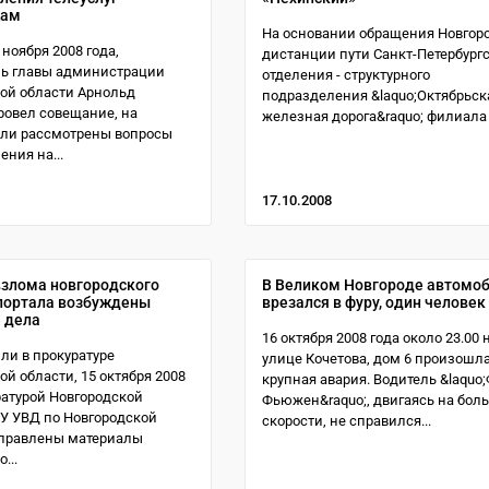
цам
На основании обращения Новгор
 ноября 2008 года,
дистанции пути Санкт-Петербург
ль главы администрации
отделения - структурного
ой области Арнольд
подразделения &laquo;Октябрьск
овел совещание, на
железная дорога&raquo; филиала О
ыли рассмотрены вопросы
ния на...
17.10.2008
взлома новгородского
В Великом Новгороде автомо
портала возбуждены
врезался в фуру, один человек
 дела
16 октября 2008 года около 23.00 
ли в прокуратуре
улице Кочетова, дом 6 произошл
ой области, 15 октября 2008
крупная авария. Водитель &laquo
ратурой Новгородской
Фьюжен&raquo;, двигаясь на бол
СУ УВД по Новгородской
скорости, не справился...
аправлены материалы
...