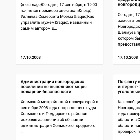
новгород
{mosimage}Сегодня, 17 сентября, в 19.00
начнется премьера спектакля&nbsp;
Сегодня, 17
Уильяма Сомерсета Моэма &laquo;Как
заместите
управлять мужем&raquo;, названный
Новгородск
самим автором &...
Шалмуев пр
котором б
предоставле
17.10.2008
17.10.2008
Администрации новгородских
По факту 
поселений не выполняют меры
интернет-
пожарной безопасности
уголовные
Холмской межрайонной прокуратурой в
Как сообщи
сентябре 2008 года направлены в суды
Новгородск
Холмского и Поддорского районов
года проку
исковые заявления об обязании
области в 
администраций Холмского городского
области н
...
проверок, по