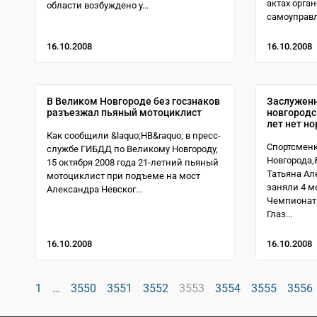
актах орга
области возбуждено у...
самоуправл
16.10.2008
16.10.2008
В Великом Новгороде без госзнаков
Заслуженн
разъезжал пьяный мотоциклист
новгородс
лет нет н
Как сообщили &laquo;НВ&raquo; в пресс-
Спортсменк
службе ГИБДД по Великому Новгороду,
Новгорода,
15 октября 2008 года 21-летний пьяный
Татьяна Ал
мотоциклист при подъеме на мост
заняли 4 м
Александра Невског...
Чемпионата
Глаз...
16.10.2008
16.10.2008
1
…
3550
3551
3552
3553
3554
3555
3556