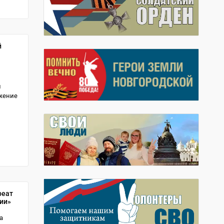
й
и
жение
реат
ии»
а