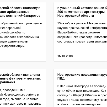
дской области налоговую
В уникальный каталог вошли 
вают арбитражные
200 памятников архитектуры
щие компаний-банкротов
Новгородской области
 обращений, поступающих в
15 октября в рамках Межрегиона
е Федеральной
научно-практической конференц
онной службы по
&laquo;Библиотека в системе
ой области с жалобами на
современного краеведения&raquo
рную деятельность
состоялась презентация уникальн
х управляющих...
16.10.2008
дской области выявлены
Новгородские пешеходы нару
нные факторы у местных
ПДД
правления
В Великом Новгороде за последн
и, проведенными
сутки сбили двух пешеходов. Как
ой Новгородского района в
сообщили &laquo;НВ&raquo; в прес
08 года, выявлено наличие
службе ГИБДД по Великому Новго
енных факторов в правовых
в обоих случаях пешеходы на...