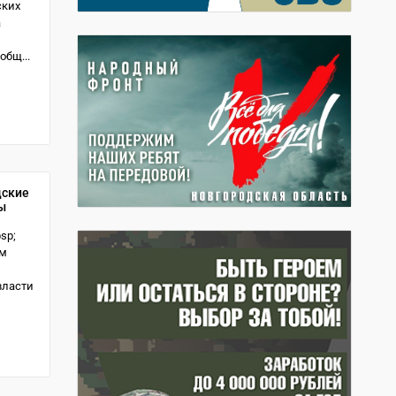
ских
а
общ...
дские
ы
sp;
ом
власти