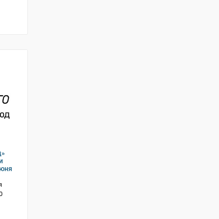
д»
и
июня
я
0