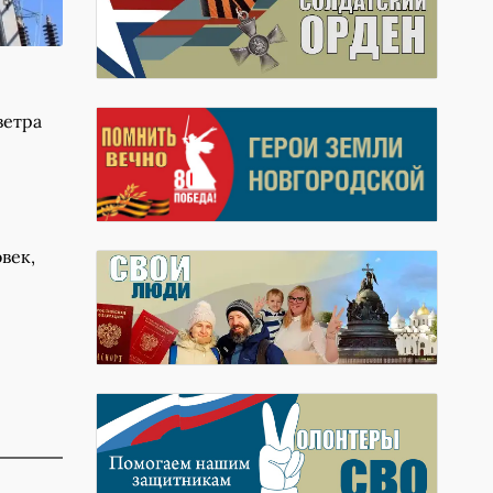
ветра
век,