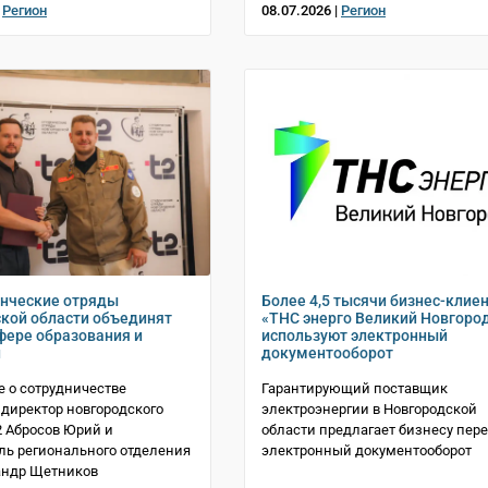
|
Регион
08.07.2026 |
Регион
енческие отряды
Более 4,5 тысячи бизнес-клие
кой области объединят
«ТНС энерго Великий Новгоро
сфере образования и
используют электронный
й
документооборот
 о сотрудничестве
Гарантирующий поставщик
директор новгородского
электроэнергии в Новгородской
 Абросов Юрий и
области предлагает бизнесу пере
ль регионального отделения
электронный документооборот
андр Щетников