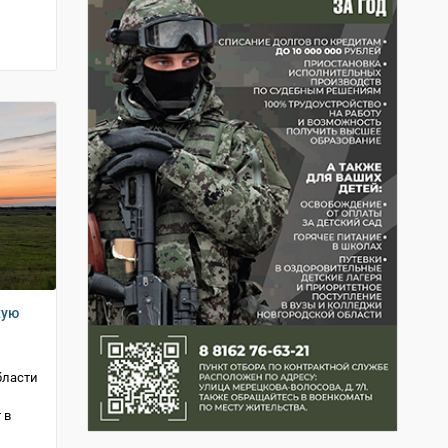
кую
бласти
 в