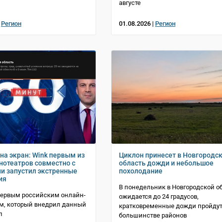
августе
|
Регион
01.08.2026 |
Регион
на экран: Wink первым из
Циклон принесет в Новгородс
нотеатров совместно с
область дожди и небольшое
и запустил экстренные
похолодание
ия
В понедельник в Новгородской о
первым российским онлайн-
ожидается до 24 градусов,
м, который внедрил данный
кратковременные дожди пройдут
л
большинстве районов