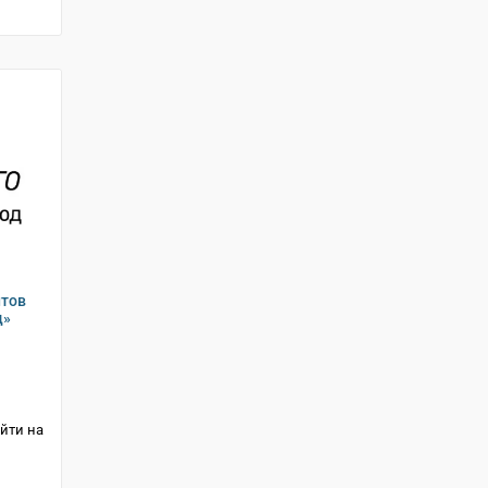
нтов
д»
йти на