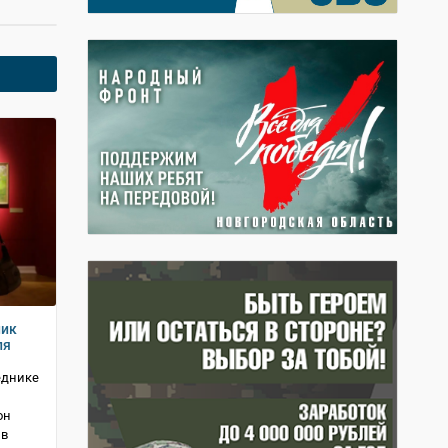
ник
ля
еднике
он
 в