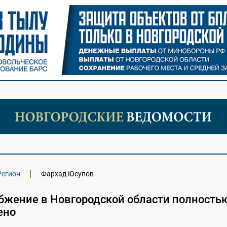
Регион
Фархад Юсупов
бжение в Новгородской области полность
ено