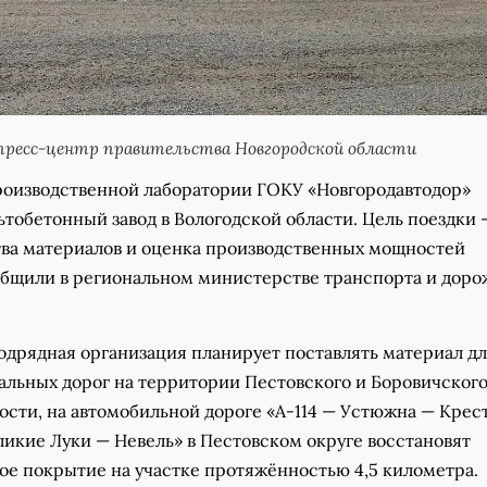
пресс-центр правительства Новгородской области
оизводственной лаборатории ГОКУ «Новгородавтодор»
тобетонный завод в Вологодской области. Цель поездки 
тва материалов и оценка производственных мощностей
общили в региональном министерстве транспорта и доро
подрядная организация планирует поставлять материал д
альных дорог на территории Пестовского и Боровичског
ности, на автомобильной дороге «А-114 — Устюжна — Кре
икие Луки — Невель» в Пестовском округе восстановят
ое покрытие на участке протяжённостью 4,5 километра.