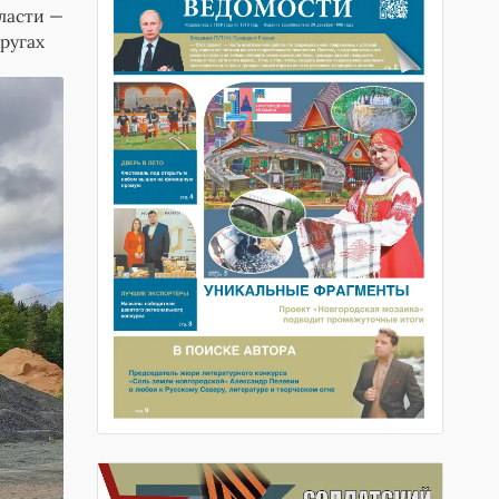
ласти —
ругах