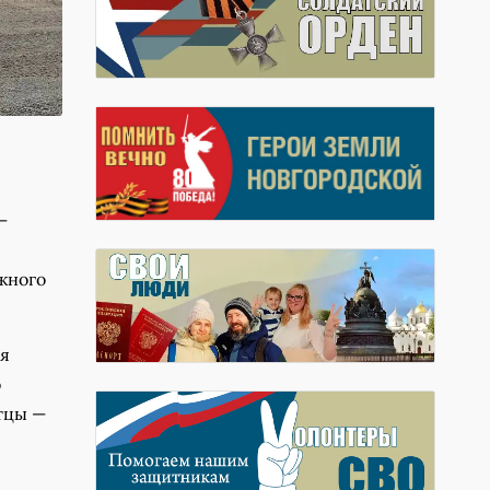
—
жного
ля
о
стцы —