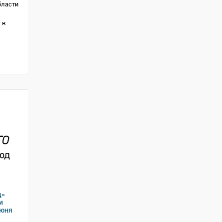
бласти
 в
д»
и
июня