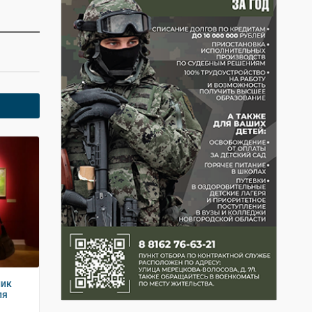
ник
ля