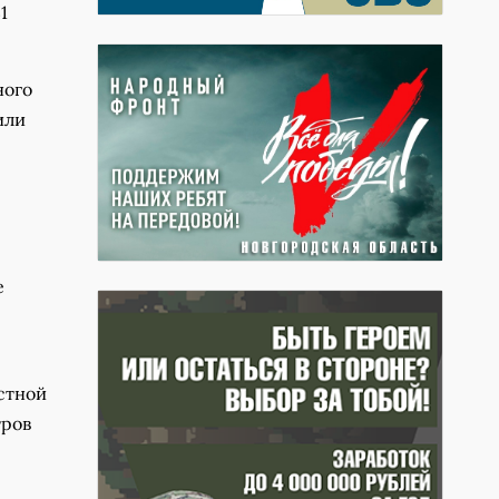
1
ного
или
е
стной
тров