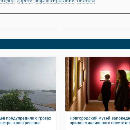
втодор
,
дороги
,
асфальтирование
,
Пестово
ев предупредили о грозах
Новгородский музей-заповед
 ветре в воскресенье
принял миллионного посетите