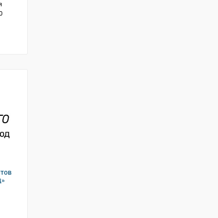
я
0
нтов
д»