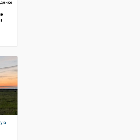
еднике
он
 в
кую