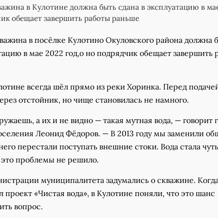
важина в Кулотине должна быть сдана в эксплуатацию в ма
чик обещает завершить работы раньше
кважина в посёлке Кулотино Окуловского района должна 
тацию в мае 2022 год,о но подрядчик обещает завершить 
лотине всегда шёл прямо из реки Хоринка. Перед подачей
ерез отстойник, но чище становилась не намного.
ружаешь, а их и не видно — такая мутная вода, — говорит 
оселения Леонид Фёдоров. — В 2013 году мы заменили об
 него перестали поступать внешние стоки. Вода стала чут
 это проблемы не решило.
нистрации муниципалитета задумались о скважине. Когда
л проект «Чистая вода», в Кулотине поняли, что это шанс
ить вопрос.