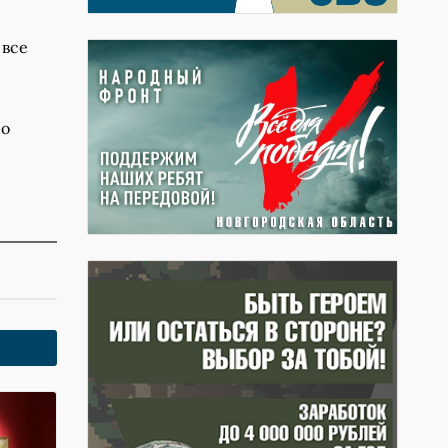
 все
по