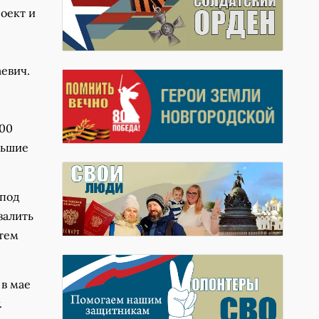
оект и
евич.
100
льшие
 под
залить
атем
 в мае
.