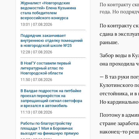
Журналист «Новгородских
По контракту ск
ведомостей» Елена Кузьмина
года. Но подряд
стала победителем
всероссийского конкурса
13:01 | 07.08.2026
По контракту с
сдана в эксплуа
Подрядчик заканчивает
внутреннюю отделку помещений
раньше.
в новгородской школе №25
12:28 | 07.08.2026
Забор воды в Ку
она проходила ч
В НовГУ составили первый
литературный атлас по
Новгородской области
— В таз руки пог
11:50 | 07.08.2026
Кулотинского п
В Валдае подросток на питбайке
отстойника, и в
проехал перекрёсток на
запрещающий сигнал светофора
Но кардинально
и врезался в автомобиль
11:13 | 07.08.2026
Поэтому в адми
стране заработа
Работы по благоустройству
площади 1 Мая в Боровичах
наконец-то реш
выходят на финишную прямую