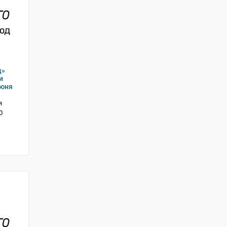
д»
и
июня
я
0