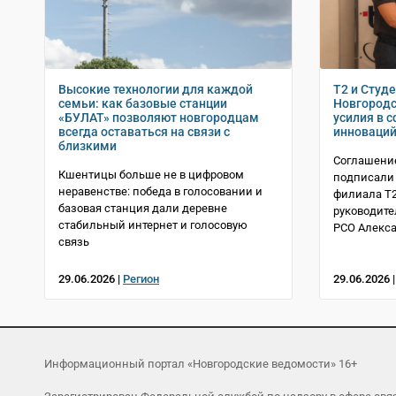
Высокие технологии для каждой
T2 и Студ
семьи: как базовые станции
Новгородс
«БУЛАТ» позволяют новгородцам
усилия в 
всегда оставаться на связи с
инноваци
близкими
Соглашение
Кшентицы больше не в цифровом
подписали 
неравенстве: победа в голосовании и
филиала Т2
базовая станция дали деревне
руководите
стабильный интернет и голосовую
РСО Алекс
связь
29.06.2026 |
Регион
29.06.2026 
Информационный портал «Новгородские ведомости» 16+