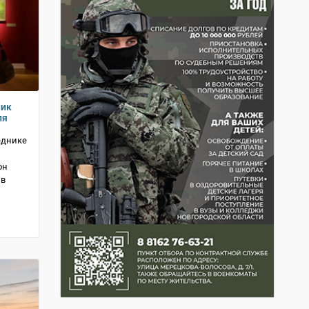
ник
ля
еднике
он
 в