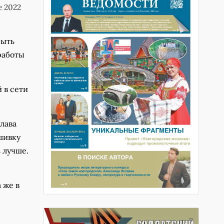
е 2022
быть
работы
 в сети
глава
шивку
ь лучше.
 же в