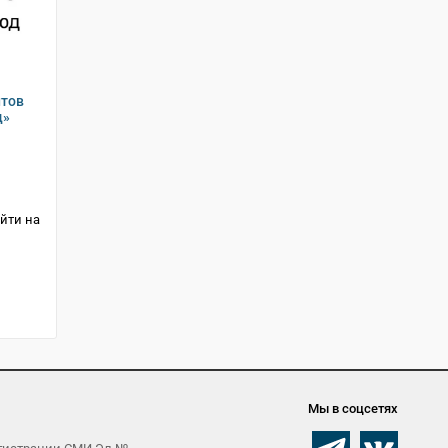
нтов
д»
йти на
Мы в соцсетях