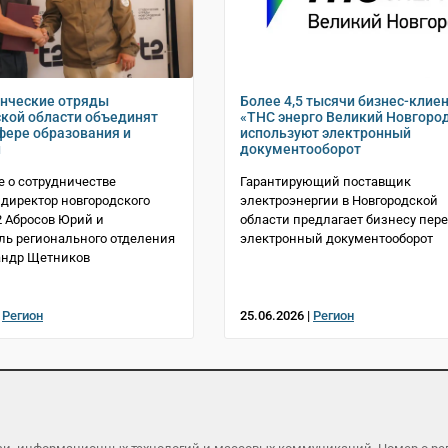
енческие отряды
Более 4,5 тысячи бизнес-клие
кой области объединят
«ТНС энерго Великий Новгоро
сфере образования и
используют электронный
й
документооборот
 о сотрудничестве
Гарантирующий поставщик
директор новгородского
электроэнергии в Новгородской
 Абросов Юрий и
области предлагает бизнесу пере
ль регионального отделения
электронный документооборот
андр Щетников
|
Регион
25.06.2026 |
Регион