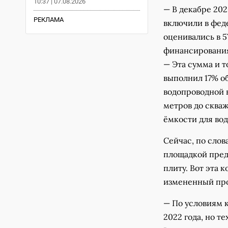
10:37 | 07.08.2026
— В декабре 202
РЕКЛАМА
включили в фед
оценивались в 5
финансирования
— Эта сумма и т
выполнил 17% о
водопроводной в
метров до скваж
ёмкости для вод
Сейчас, по слов
площадкой пред
плиту. Вот эта 
измененный про
— По условиям к
2022 года, но т