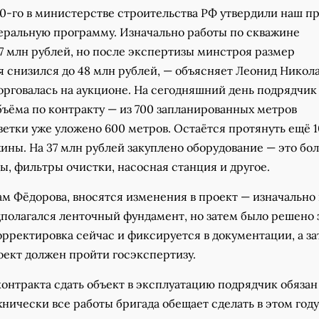
0-го в министерстве строительства РФ утвердили наш пр
еральную программу. Изначально работы по скважине
7 млн рублей, но после экспертизы минстроя размер
 снизился до 48 млн рублей, — объясняет Леонид Никола
орговалась на аукционе. На сегодняшний день подрядчик
бъёма по контракту — из 700 запланированных метров
етки уже уложено 600 метров. Остаётся протянуть ещё 
ины. На 37 млн рублей закуплено оборудование — это бо
ы, фильтры очистки, насосная станция и другое.
ам Фёдорова, вносятся изменения в проект — изначально
полагался ленточный фундамент, но затем было решено 
корректировка сейчас и фиксируется в документации, а з
ект должен пройти госэкспертизу.
онтракта сдать объект в эксплуатацию подрядчик обязан
ехнически все работы бригада обещает сделать в этом году