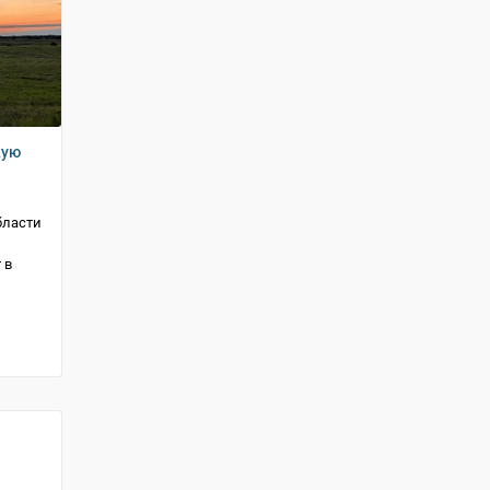
кую
бласти
 в