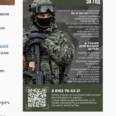
ывали
ком
ными
тали:
их
треч.