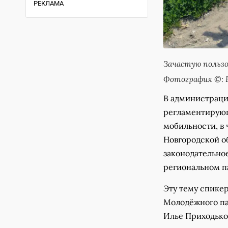
РЕКЛАМА
Зачастую польз
Фотография ©: 
В администраци
регламентирующ
мобильности, в
Новгородской об
законодательно
региональном п
Эту тему спике
Молодёжного па
Илье Приходько.