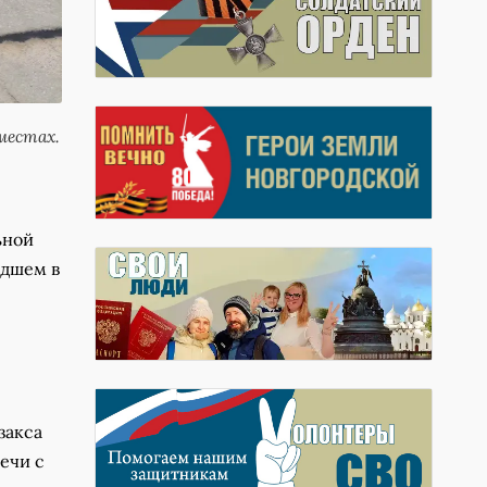
местах.
ьной
едшем в
закса
ечи с