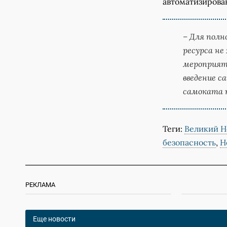
автоматизирова
– Для полн
ресурса не
мероприяти
введение с
самоката п
Теги:
Великий Н
безопасность
,
Н
РЕКЛАМА
Еще новости