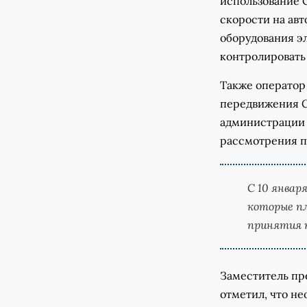
использование 
скорости на авт
оборудования э
контролировать
Также оператор 
передвижения С
администрации 
рассмотрения п
С 10 январ
которые пл
принятия п
Заместитель пр
отметил, что н