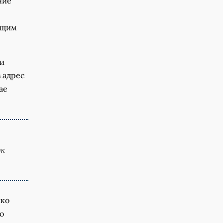
ние
ющим
ти
 адрес
ае
ок
нко
о