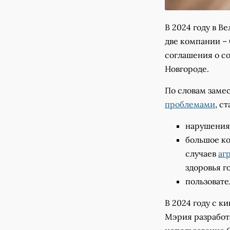
В 2024 году в В
две компании –
соглашения о с
Новгороде.
По словам заме
проблемами
, с
нарушения
большое к
случаев
аг
здоровья г
пользовате
В 2024 году с 
Мэрия разработ