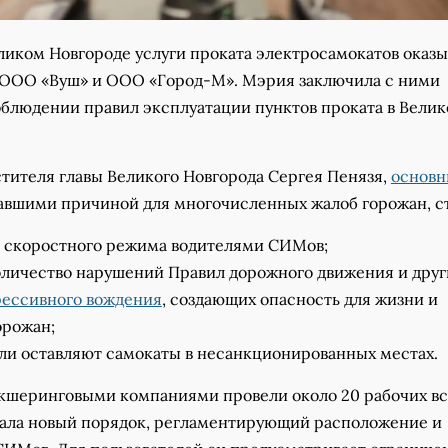
еликом Новгороде услуги проката электросамокатов оказ
 ООО «Вуш» и ООО «Город-М». Мэрия заключила с ними
облюдении правил эксплуатации пунктов проката в Вели
стителя главы Великого Новгорода Сергея Пенязя,
основ
тавшими причиной для многочисленных жалоб горожан, с
 скоростного режима водителями СИМов;
оличество нарушений Правил дорожного движения и друг
рессивного вождения
, создающих опасность для жизни и
орожан;
ли оставляют самокаты в несанкционированных местах.
кикшеринговыми компаниями провели около 20 рабочих вс
ала новый порядок, регламентирующий расположение и