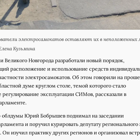
ователи электросамокатов оставляют их в неположенных 
Елена Кузьмина
и Великого Новгорода разработали новый порядок,
ий расположение и использование средств индивидуал
 частности электросамокатов. Об этом говорили на прош
ластной думе круглом столе, темой которого стало
е регулирование эксплуатации СИМов, рассказали в
арламенте.
р облдумы Юрий Бобрышев поднимал на заседании
рламента и поручил курировать депутату регионального 
 Он изучил практику других регионов и организовал встр