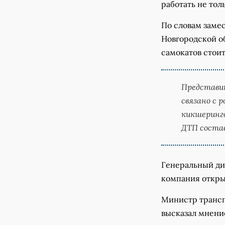
работать не тол
По словам заме
Новгородской о
самокатов стоит
Представи
связано с 
кикшеринго
ДТП соста
Генеральный ди
компания открыт
Министр трансп
высказал мнени