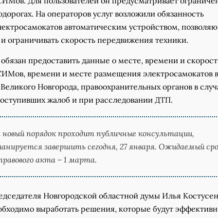
СИМов. Для пользователей он предусматривает ограниче
одорогах. На операторов услуг возложили обязанность
лектросамокатов автоматическим устройством, позволя
 и ограничивать скорость передвижения техники.
обязан предоставить данные о месте, времени и скорос
ИМов, времени и месте размещения электросамокатов в
Великого Новгорода, правоохранительных органов в случ
оступивших жалоб и при расследовании ДТП.
я новый порядок проходит публичные консультации,
анируется завершить сегодня, 27 января. Ожидаемый ср
равового акта – 1 марта.
едседателя Новгородской областной думы Илья Костусе
еобходимо выработать решения, которые будут эффективн