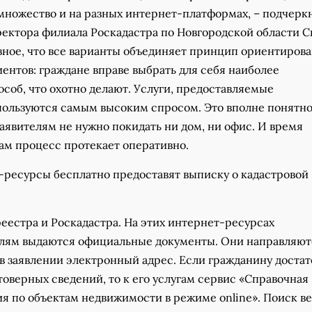
 множество и на разных интернет-платформах, – подчерк
ректора филиала Роскадастра по Новгородской области С
авное, что все варианты объединяет принцип ориентиров
ентов: граждане вправе выбрать для себя наиболее
соб, что охотно делают. Услуги, предоставляемые
пользуются самым высоким спросом. Это вполне понятно,
аявителям не нужно покидать ни дом, ни офис. И время
ам процесс протекает оперативно.
-ресурсы бесплатно предоставят выписку о кадастровой
еестра и Роскадастра. На этих интернет-ресурсах
елям выдаются официальные документы. Они направляют
в заявлении электронный адрес. Если гражданину доста
товерных сведений, то к его услугам сервис «Справочная
 по объектам недвижимости в режиме online». Поиск в