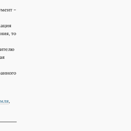
умент –
мация
ния, то
вителю
ая
ранного
емля
,