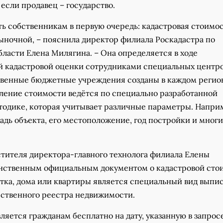
если продавец – государство.
ть собственникам в первую очередь: кадастровая стоимо
ыночной, – пояснила директор филиала Роскадастра по
ласти Елена Милягина. – Она определяется в ходе
й кадастровой оценки сотрудниками специальных центро
твенные бюджетные учреждения созданы в каждом регио
ление стоимости ведётся по специально разработанной
тодике, которая учитывает различные параметры. Напри
щадь объекта, его местоположение, год постройки и мног
стителя директора-главного технолога филиала Елены
нственным официальным документом о кадастровой сто
тка, дома или квартиры является специальный вид выпис
рственного реестра недвижимости.
ляется гражданам бесплатно на дату, указанную в запросе