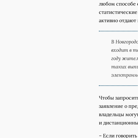
любом способе о
статистические 
активно отдают
В Новгород
входит в т
году жител
таких выпи
электронно
Чтобы запросит
заявление о пре
владельцы могу
и дистанционны
– Если говорить