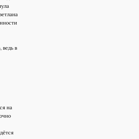
нула
ветлана
анности
 ведь в
ся на
точно
едётся