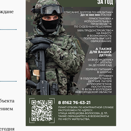
аждане
бъекта
лением
егодня