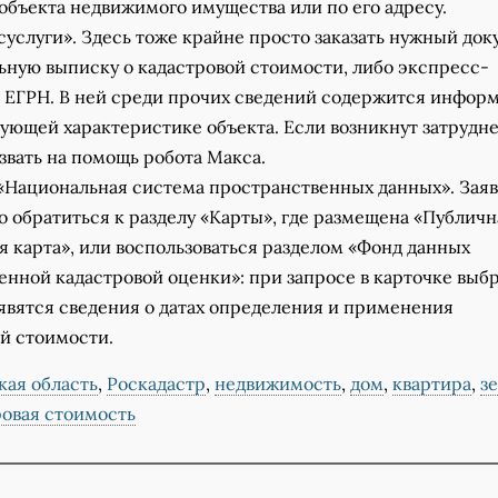
объекта недвижимого имущества или по его адресу.
суслуги». Здесь тоже крайне просто заказать нужный док
ьную выписку о кадастровой стоимости, либо экспресс-
 ЕГРН. В ней среди прочих сведений содержится инфор
ующей характеристике объекта. Если возникнут затрудне
вать на помощь робота Макса.
 «Национальная система пространственных данных». Зая
 обратиться к разделу «Карты», где размещена «Публичн
я карта», или воспользоваться разделом «Фонд данных
енной кадастровой оценки»: при запросе в карточке выб
явятся сведения о датах определения и применения
й стоимости.
кая область
,
Роскадастр
,
недвижимость
,
дом
,
квартира
,
з
ровая стоимость