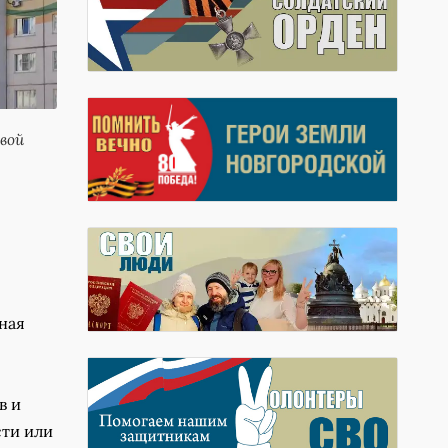
вой
ная
в и
сти или