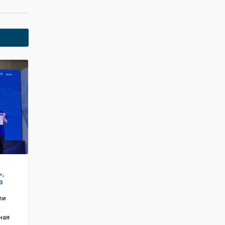
»,
а
ли
ная