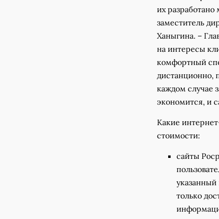
их разработано
заместитель ди
Ханыгина. – Гл
на интересы кли
комфортный спо
дистанционно, 
каждом случае з
экономится, и с
Какие интернет
стоимости:
сайты Роср
пользоват
указанный 
только дос
информация