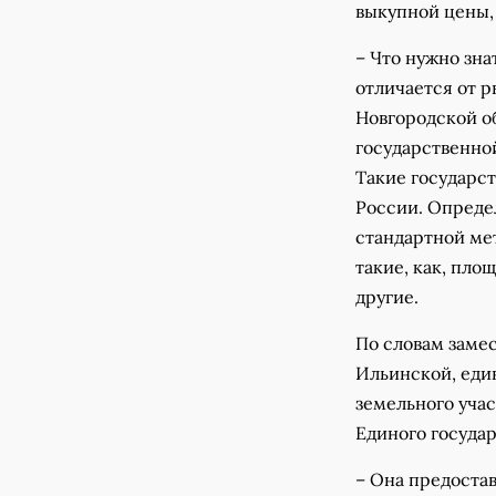
выкупной цены, 
– Что нужно зна
отличается от р
Новгородской об
государственно
Такие государс
России. Опреде
стандартной ме
такие, как, пло
другие.
По словам заме
Ильинской, еди
земельного учас
Единого госуда
– Она предостав