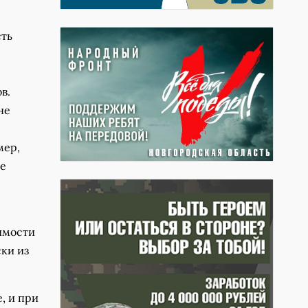
сть
в.
не
мер,
ие
имости
ки из
, и при