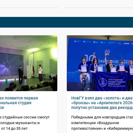
ах появится первая
НовГУ взял два «золота» и две
нальная студия
«бронзы» на «Архипелаге 2026
си
попутно установив два рекорд
 студийные сессии смогут
Победными для новгородцев ста
молодые музыканты и
компетенции «Воздушное
от 14 до 35 лет
противостояние» и «Кибериммун