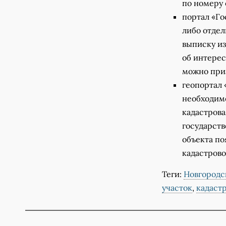
по номеру 
портал «Го
либо отдел
выписку из
об интерес
можно приз
геопортал
необходимо
кадастрова
государств
объекта по
кадастрово
Теги:
Новгородс
участок
,
кадаст