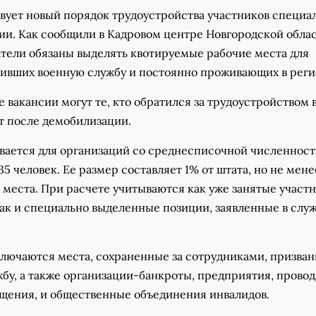
твует новый порядок трудоустройства участников специа
ии. Как сообщили в Кадровом центре Новгородской облас
атели обязаны выделять квотируемые рабочие места для
шивших военную службу и постоянно проживающих в реги
е вакансии могут те, кто обратился за трудоустройством 
т после демобилизации.
ивается для организаций со среднесписочной численнос
35 человек. Ее размер составляет 1% от штата, но не мене
 места. При расчете учитываются как уже занятые участ
так и специально выделенные позиции, заявленные в слу
ключаются места, сохраненные за сотрудниками, призва
жбу, а также организации-банкроты, предприятия, прово
щения, и общественные объединения инвалидов.