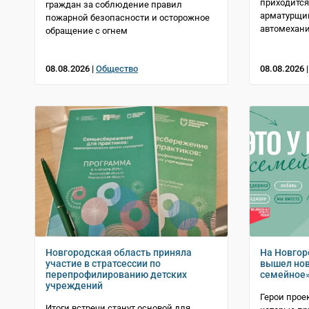
приходится
граждан за соблюдение правил
арматурщик
пожарной безопасности и осторожное
автомехан
обращение с огнем
08.08.2026 |
Общество
08.08.2026 
Новгородская область приняла
На Новгор
участие в стратсессии по
вышел нов
перепрофилированию детских
семейное
учреждений
Герои прое
Итоги встречи станут основой для