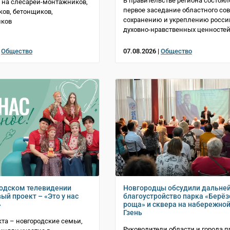
В правительстве региона состоял
 на слесарей-монтажников,
первое заседание областного сов
ов, бетонщиков,
сохранению и укреплению росси
иков
духовно-нравственных ценносте
|
Общество
07.08.2026 |
Общество
одском телевидении
Новгородцы обсудили дальне
ый проект – «Это у нас
благоустройство парка «Берё
»
роща» и сквера на набережной
Гзень
кта – новгородские семьи,
Руководители области и города 