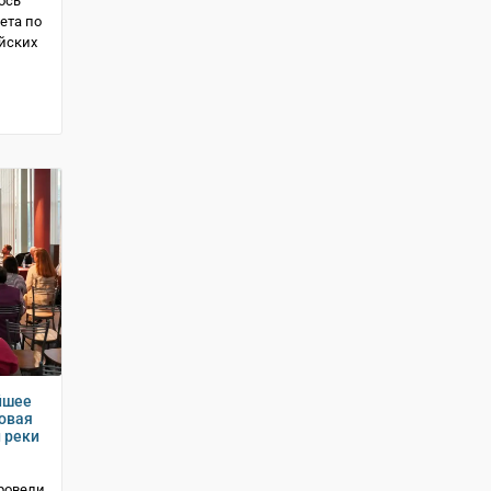
ось
ета по
йских
й
йшее
зовая
 реки
провели