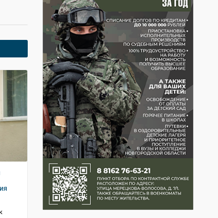
и
ия
к