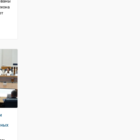
званы
гиона
ет
и
нных