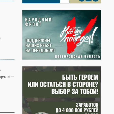
,
о
артал —