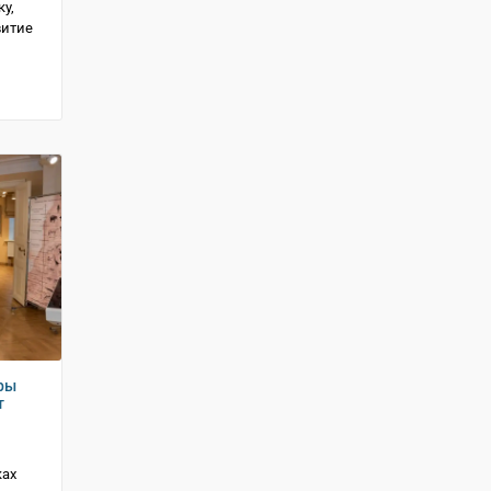
у,
витие
ры
т
ках