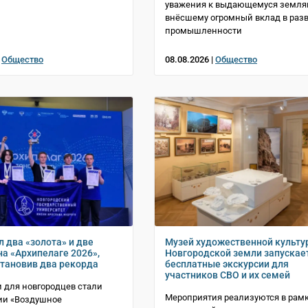
уважения к выдающемуся земляк
внёсшему огромный вклад в раз
промышленности
|
Общество
08.08.2026 |
Общество
л два «золота» и две
Музей художественной культу
на «Архипелаге 2026»,
Новгородской земли запускае
становив два рекорда
бесплатные экскурсии для
участников СВО и их семей
для новгородцев стали
Мероприятия реализуются в рам
ии «Воздушное