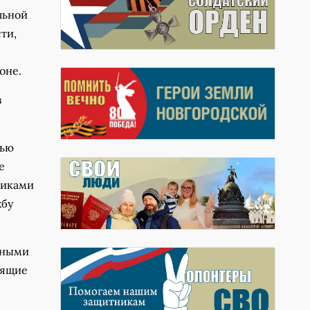
льной
ти,
оне.
в
тью
е
никами
жбу
нными
дящие