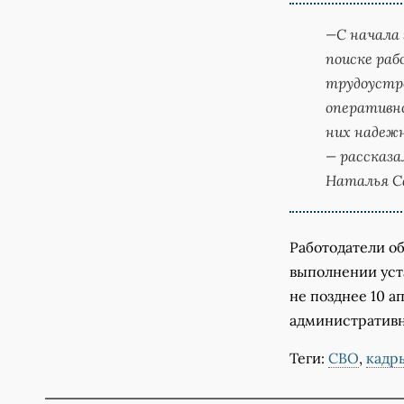
—С начала 
поиске раб
трудоустро
оперативно
них надеж
— рассказа
Наталья С
Работодатели о
выполнении уст
не позднее 10 
административн
Теги:
СВО
,
кадр