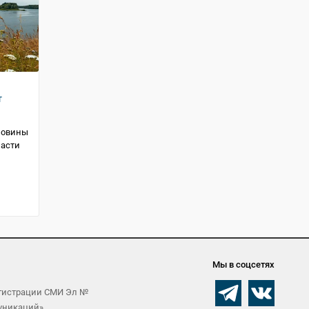
т
оловины
ласти
Мы в соцсетях
егистрации СМИ Эл №
муникаций»