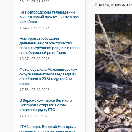
20:42 | 07.08.2026
В выходные жит
На Новгородском телевидении
вышел новый проект – «Это у нас
семейное»
19:48 | 07.08.2026
Новгородцы обсудили
дальнейшее благоустройство
парка «Берёзовая роща» и сквера
на набережной реки Гзень
18:37 | 07.08.2026
Фотоловушка в Маловишерском
округе запечатлела медведя из
спасённой в 2023 году тройни
сирот
17:56 | 07.08.2026
В Веряжском парке Великого
Новгорода открыли новую
спортплощадку ГТО
17:18 | 07.08.2026
«ТНС энерго Великий Новгород»
определило победителей акции