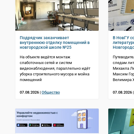
Подрядчик заканчивает
В НовГУ с
внутреннюю отделку помещений в
литератур
новгородской школе №25
Новгородс
На объекте ведётся монтаж
Путеводите
слаботочных сетей и систем
следам лит
видеонаблюдения, параллельно идёт
Михаила Ле
уборка строительного мусора и мойка
Максим Гор
помещений
Велимира 
07.08.2026 |
Общество
07.08.2026 