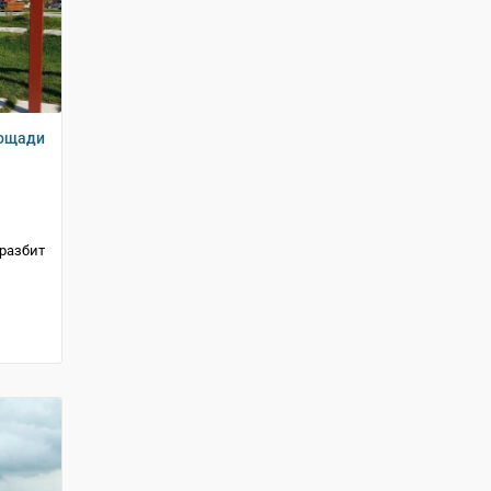
лощади
разбит