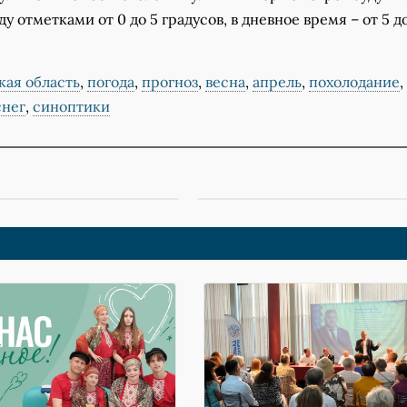
у отметками от 0 до 5 градусов, в дневное время – от 5 до
кая область
,
погода
,
прогноз
,
весна
,
апрель
,
похолодание
,
снег
,
синоптики