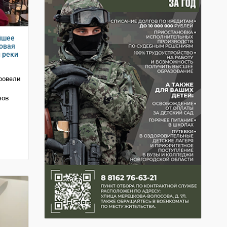
йшее
зовая
 реки
провели
нов