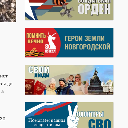
анет
ся до
 а
-20