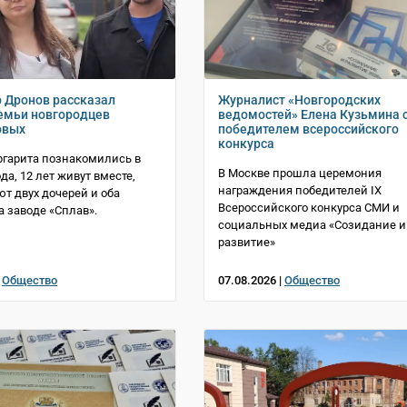
 Дронов рассказал
Журналист «Новгородских
емьи новгородцев
ведомостей» Елена Кузьмина 
овых
победителем всероссийского
конкурса
ргарита познакомились в
В Москве прошла церемония
да, 12 лет живут вместе,
награждения победителей IX
т двух дочерей и оба
Всероссийского конкурса СМИ и
а заводе «Сплав».
социальных медиа «Созидание и
развитие»
|
Общество
07.08.2026 |
Общество