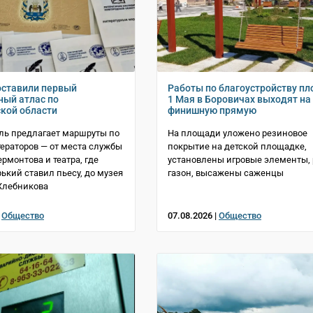
оставили первый
Работы по благоустройству п
ный атлас по
1 Мая в Боровичах выходят на
кой области
финишную прямую
ль предлагает маршруты по
На площади уложено резиновое
ераторов — от места службы
покрытие на детской площадке,
рмонтова и театра, где
установлены игровые элементы, 
ький ставил пьесу, до музея
газон, высажены саженцы
Хлебникова
|
Общество
07.08.2026 |
Общество