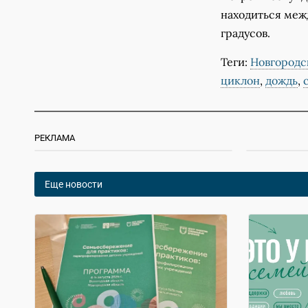
находиться межд
градусов.
Теги:
Новгородс
циклон
,
дождь
,
РЕКЛАМА
Еще новости