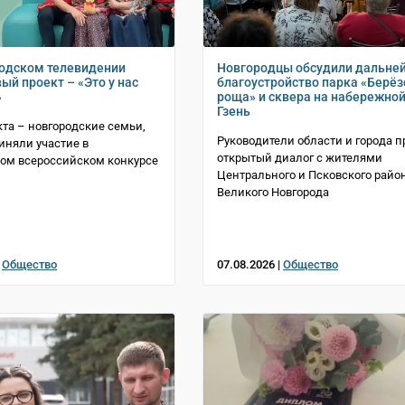
одском телевидении
Новгородцы обсудили дальне
ый проект – «Это у нас
благоустройство парка «Берё
»
роща» и сквера на набережной
Гзень
кта – новгородские семьи,
Руководители области и города 
иняли участие в
открытый диалог с жителями
ом всероссийском конкурсе
Центрального и Псковского райо
Великого Новгорода
|
Общество
07.08.2026 |
Общество