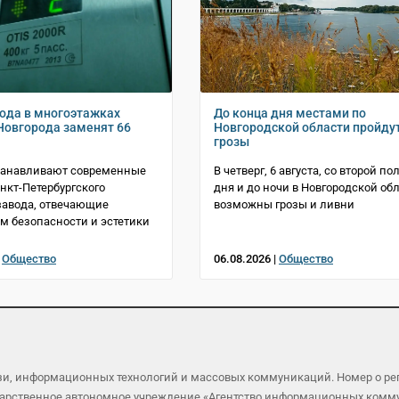
года в многоэтажках
До конца дня местами по
Новгорода заменят 66
Новгородской области пройду
грозы
станавливают современные
В четверг, 6 августа, со второй п
нкт-Петербургского
дня и до ночи в Новгородской об
завода, отвечающие
возможны грозы и ливни
м безопасности и эстетики
|
Общество
06.08.2026 |
Общество
язи, информационных технологий и массовых коммуникаций. Номер о р
осударственное автономное учреждение «Агентство информационных ком