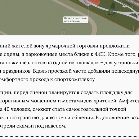
аний жителей зону ярмарочной торговли предложили
е сцены, а парковочные места ближе к ФСК. Кроме того,
становки шезлонгов на одной из площадок – для установки
я праздников. Вдоль проезжей части добавили пешеходн
комфортного прохода к спорткомплексу.
пции, перед сценой планируется создать площадку для
екоративным мощением и местами для зрителей. Амфитеа
а 40 человек, сможет стать самостоятельной точкой
к пространство для встреч и общения. В дополнение воз
трели скамьи под навесом.