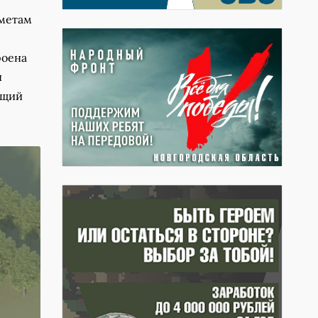
метам
роена
н
ющий