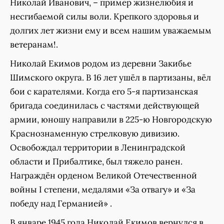
Николай Иванович, – пример жизнелюбия и
несгибаемой силы воли. Крепкого здоровья и
долгих лет жизни ему и всем нашим уважаемым
ветеранам!.
Николай Екимов родом из деревни Закибье
Шимского округа. В 16 лет ушёл в партизаны, вёл
бои с карателями. Когда его 5-я партизанская
бригада соединилась с частями действующей
армии, юношу направили в 225-ю Новгородскую
Краснознаменную стрелковую дивизию.
Освобождал территории в Ленинградской
области и Прибалтике, был тяжело ранен.
Награждён орденом Великой Отечественной
войны I степени, медалями «За отвагу» и «За
победу над Германией» .
В январе 1945 года Николай Екимов вернулся в