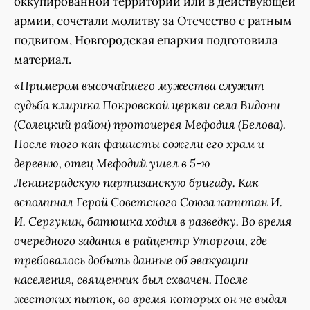
оккупированной территории или в действующей
армии, сочетали молитву за Отечество с ратным
подвигом, Новгородская епархия подготовила
материал.
«Примером высочайшего мужества служит
судьба клирика Покровской церкви села Видони
(Солецкий район) протоиерея Мефодия (Белова).
После того как фашисты сожгли его храм и
деревню, отец Мефодий ушел в 5-ю
Ленинградскую партизанскую бригаду. Как
вспоминал Герой Советского Союза капитан И.
И. Сергунин, батюшка ходил в разведку. Во время
очередного задания в райцентр Уторгош, где
требовалось добыть данные об эвакуации
населения, священник был схвачен. После
жестоких пыток, во время которых он не выдал