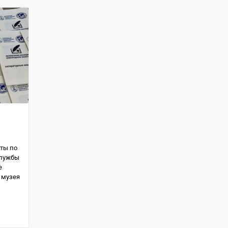
ты по
службы
е
 музея