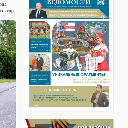
ода
гектар