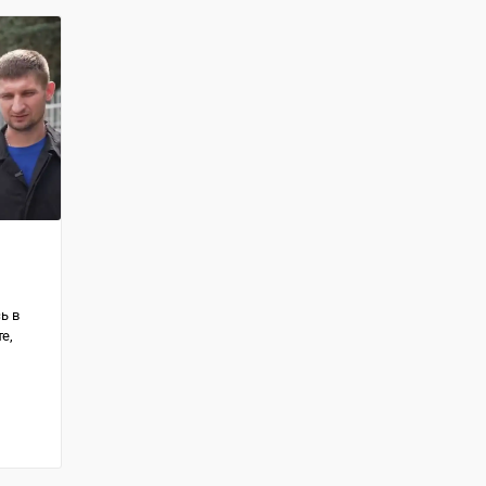
ь в
е,