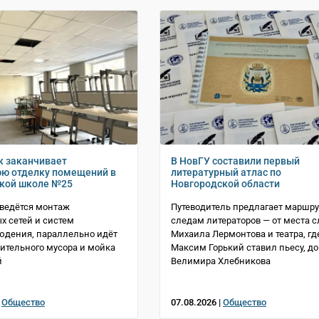
 заканчивает
В НовГУ составили первый
ю отделку помещений в
литературный атлас по
кой школе №25
Новгородской области
 ведётся монтаж
Путеводитель предлагает маршру
х сетей и систем
следам литераторов — от места 
юдения, параллельно идёт
Михаила Лермонтова и театра, гд
оительного мусора и мойка
Максим Горький ставил пьесу, до
й
Велимира Хлебникова
|
Общество
07.08.2026 |
Общество