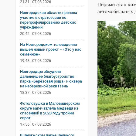
21:31 | 07.08.2026
Первый этап хим
автомобильных д
Новгородская область приняла
участие в стратсессии по
перепрофилированию детских
учреждений
20:42 | 07.08.2026
На Новгородском телевидении
вышел новый проект – «Это у нас
семейное»
19:48 | 07.08.2026
Новгородцы обсудили
дальнейшее благоустройство
парка «Берёзовая роща» и сквера
на набережной реки Гзень
18:37 | 07.08.2026
Фотоловушка в Маловишерском
округе запечатлела медведя из
спасённой в 2023 году тройни
сирот
17:56 | 07.08.2026
В Веряжском парке Великого