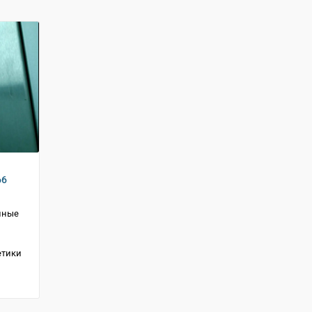
66
нные
етики