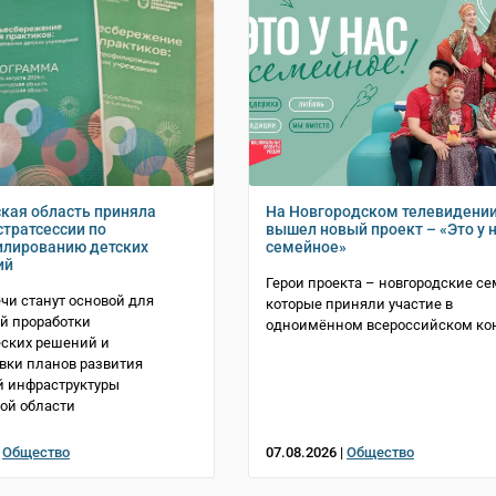
кая область приняла
На Новгородском телевидени
стратсессии по
вышел новый проект – «Это у 
лированию детских
семейное»
ий
Герои проекта – новгородские се
ечи станут основой для
которые приняли участие в
й проработки
одноимённом всероссийском ко
ских решений и
вки планов развития
й инфраструктуры
ой области
|
Общество
07.08.2026 |
Общество