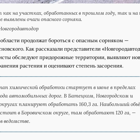
 как на участках, обработанных в прошлом году, так и на 
е выявлены очаги опасного сорняка.
Новгородавтодор
 области продолжат бороться с опасным сорняком —
новского. Как рассказали представители «Новгородавтод
исты обследуют придорожные территории, выявляют но
ранения растения и оценивают степень засорения.
ап химической обработки стартует в июне в пределах
ода автомобильных дорог. В Батецком, Новгородском и
округах планируют обработать 160,3 га. Наибольший объ
стоит в Боровичском округе, там обработают 120 га, —
в ведомстве.