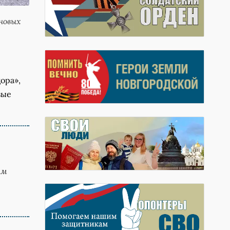
новых
ора»,
вые
ём