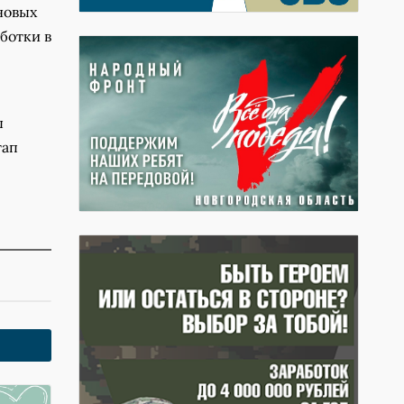
 новых
ботки в
ы
тап