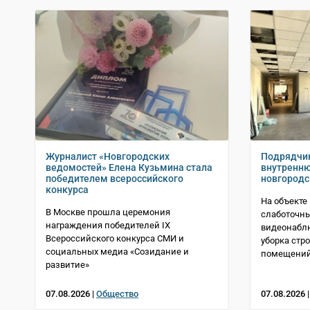
Журналист «Новгородских
Подрядчик
ведомостей» Елена Кузьмина стала
внутренню
победителем всероссийского
новгородс
конкурса
На объекте
В Москве прошла церемония
слаботочны
награждения победителей IX
видеонабл
Всероссийского конкурса СМИ и
уборка стр
социальных медиа «Созидание и
помещени
развитие»
07.08.2026 |
Общество
07.08.2026 