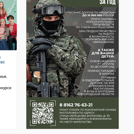
и
нас
мьи,
нкурсе