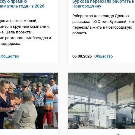
йскую премию
Буркова переехала работать н
иматель года» в 2026
Новгородчину
Губернатор Александр Дронов
допускаются малый,
рассказал об Ольге Бурковой, кот
знес и крупные компании,
переехала жить в Новгородскую
е. Цель проекта:
область
е региональных брендов и
 поддержка
|
Общество
06.08.2026 |
Общество