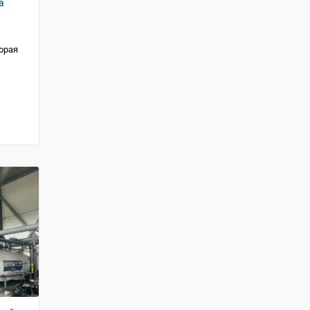
а
орая