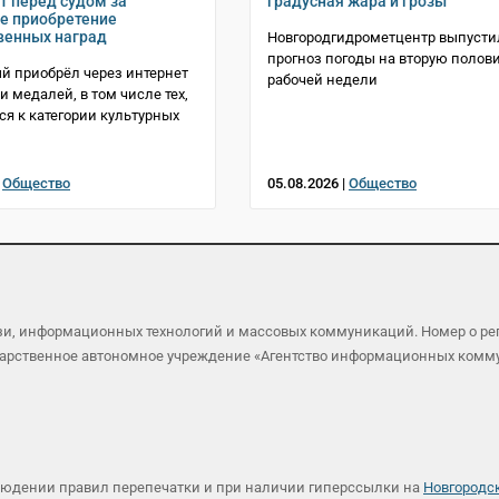
т перед судом за
градусная жара и грозы
е приобретение
венных наград
Новгородгидрометцентр выпусти
прогноз погоды на вторую полов
 приобрёл через интернет
рабочей недели
и медалей, в том числе тех,
ся к категории культурных
|
Общество
05.08.2026 |
Общество
язи, информационных технологий и массовых коммуникаций. Номер о р
осударственное автономное учреждение «Агентство информационных ком
людении правил перепечатки и при наличии гиперссылки на
Новгородс