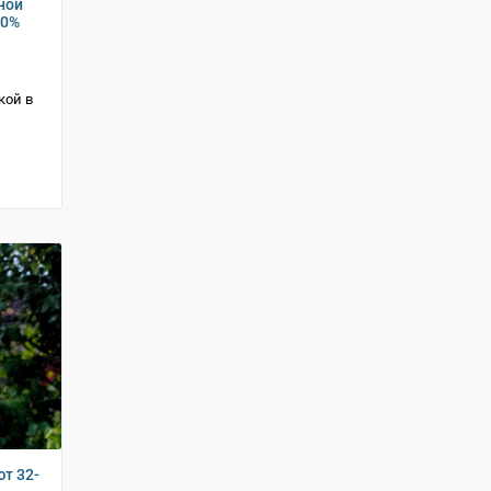
ной
70%
кой в
т 32-