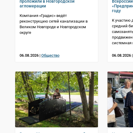
проложили в Новгородской
Всеросси
агломерации
«Предприн
году
Компания «Градис» ведёт
К участию 
реконструкцию сетей канализации в
средний би
Великом Новгороде и Новгородском
самозаняты
округе
продвижени
системная
06.08.2026 |
Общество
06.08.2026 