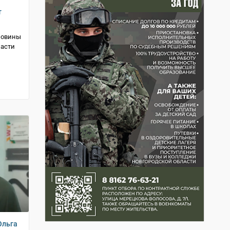
т
оловины
ласти
Ольга