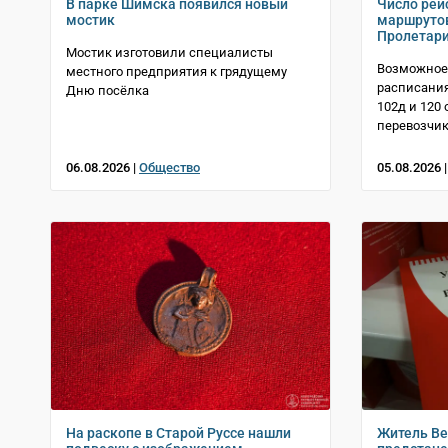
В парке Шимска появился новый
Число рей
мостик
маршрутов
Пролетари
Мостик изготовили специалисты
Возможное
местного предприятия к грядущему
расписани
Дню посёлка
102д и 120
перевозчик
06.08.2026 |
Общество
05.08.2026 
На раскопе в Старой Руссе нашли
Житель Ве