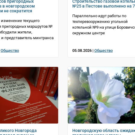
сов пригородных
Строительство газовой котель
 в новгородском
№25 в Пестове выполнено на 
и не сократится
Параллельно идут работы по
 изменение текущего
техперевооружению угольной
я пригородных маршрутов №
котельной №9 на улице Боровичс
 обсудили жители,
окружном центре
 и представитель минтранса
|
Общество
05.08.2026 |
Общество
ликого Новгорода
Новгородскую область ожидаю