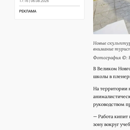
17:16 | 06.08.2026
РЕКЛАМА
Новые скульптур
внимание турист
Фотография ©: Н
В Великом Новг
школы в пленер
На территории н
анималистическ
руководством п
— Работа кипит
зону вокруг уче