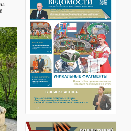
на
ой