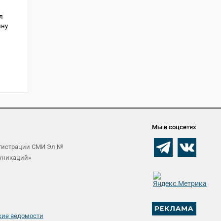
л
ину
Мы в соцсетях
егистрации СМИ Эл №
муникаций»
кие ведомости