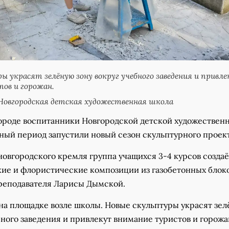
ы украсят зелёную зону вокруг учебного заведения и привл
ов и горожан.
овгородская детская художественная школа
ороде воспитанники Новгородской детской художествен
ный период запустили новый сезон скульптурного проект
овгородского кремля группа учащихся 3-4 курсов создаё
ие и флористические композиции из газобетонных блок
реподавателя Ларисы Дымской.
 на площадке возле школы. Новые скульптуры украсят зе
бного заведения и привлекут внимание туристов и горожа