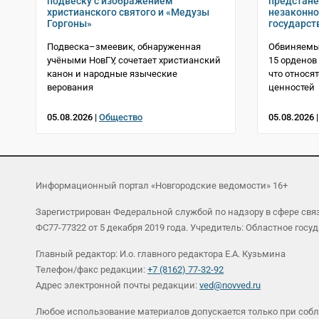
подвеску с изображением
предстане
христианского святого и «Медузы
незаконно
Горгоны»
государст
Подвеска–змеевик, обнаруженная
Обвиняемый
учёными НовГУ, сочетает христианский
15 орденов 
канон и народные языческие
что относят
верования
ценностей
05.08.2026 |
Общество
05.08.2026 
Информационный портал «Новгородские ведомости» 16+
Зарегистрирован Федеральной службой по надзору в сфере св
ФС77-77322 от 5 декабря 2019 года. Учредитель: Областное г
Главный редактор: И.о. главного редактора Е.А. Кузьмина
Телефон/факс редакции:
+7 (8162) 77-32-92
Адрес электронной почты редакции:
ved@novved.ru
Любое использование материалов допускается только при соб