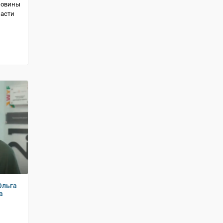
оловины
ласти
Ольга
а