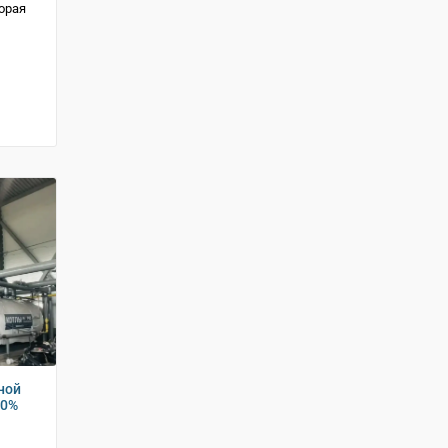
орая
ной
70%