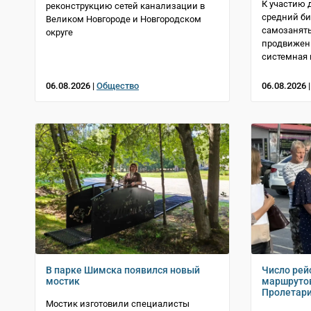
К участию 
реконструкцию сетей канализации в
средний би
Великом Новгороде и Новгородском
самозаняты
округе
продвижени
системная
06.08.2026 |
Общество
06.08.2026 
В парке Шимска появился новый
Число рей
мостик
маршрутов
Пролетари
Мостик изготовили специалисты