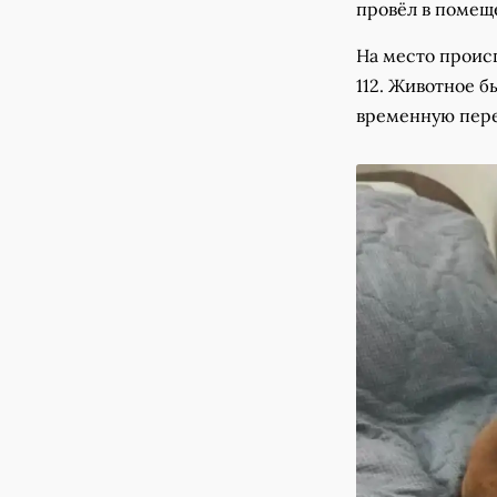
провёл в помеще
На место проис
112. Животное б
временную пер