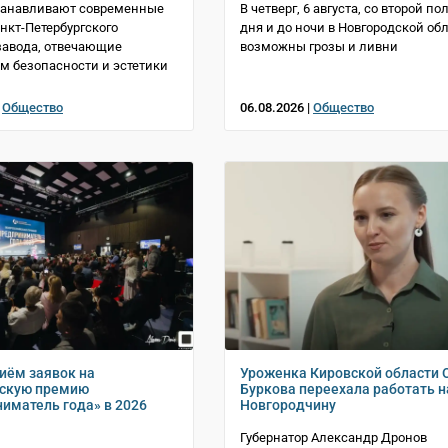
станавливают современные
В четверг, 6 августа, со второй п
нкт-Петербургского
дня и до ночи в Новгородской об
завода, отвечающие
возможны грозы и ливни
м безопасности и эстетики
|
Общество
06.08.2026 |
Общество
иём заявок на
Уроженка Кировской области 
йскую премию
Буркова переехала работать н
иматель года» в 2026
Новгородчину
Губернатор Александр Дронов