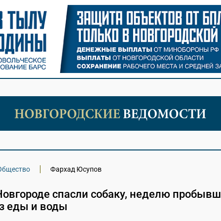
Общество
Фархад Юсупов
Новгороде спасли собаку, неделю пробыв
з еды и воды