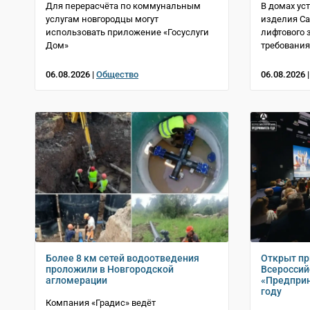
Для перерасчёта по коммунальным
В домах у
услугам новгородцы могут
изделия Са
использовать приложение «Госуслуги
лифтового 
Дом»
требования
06.08.2026 |
Общество
06.08.2026 
Более 8 км сетей водоотведения
Открыт пр
проложили в Новгородской
Всеросси
агломерации
«Предприн
году
Компания «Градис» ведёт