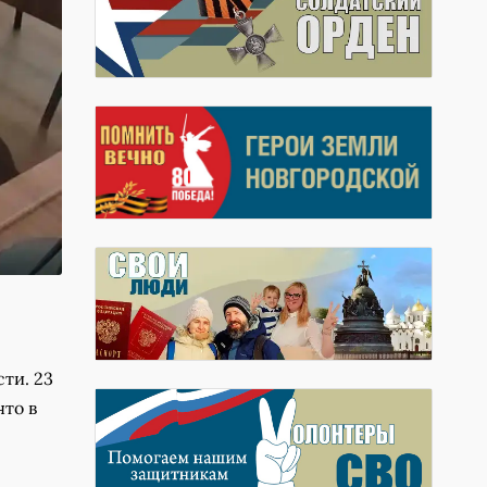
ти. 23
что в
с