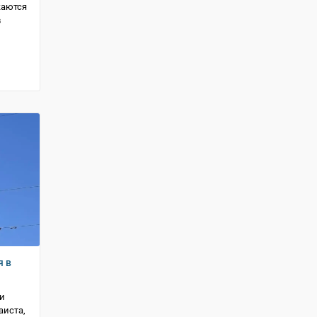
жаются
в
я в
ли
аиста,