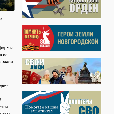
о
а
тформы
в из
 подано
двел
В
етил
казал,