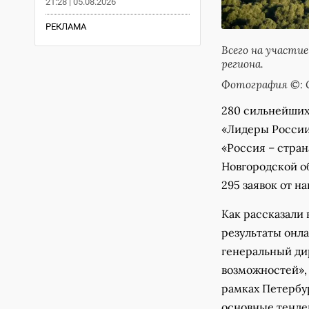
21:28 | 05.08.2026
РЕКЛАМА
Всего на участие
региона.
Фотография ©: 
280 сильнейших
«Лидеры России
«Россия – стран
Новгородской об
295 заявок от н
Как рассказали 
результаты онл
генеральный ди
возможностей»,
рамках Петербу
основные тенде