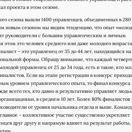
ал проекта в этом сезоне.
ого сезона вышли 1400 управленцев, объединенных в 280
ым новым сезоном мы видим тенденцию, что опыт «молоде
ят руководители с большим управленческим и личным
и этом это человек среднего или даже молодого возраста
алист – это управленец от 35 до 44 лет, находящийся на
ональной формы. Обращу внимание, что каждый четвер
молодой управленец от 25 до 34 года, есть и такие, кто м
 финалистов. Если на этапе регистрации в конкурс приход
зным уровнем управленческого опыта, то финал конкурса
де всего тех, кто давно и результативно управляет людь
рганизациями, в среднем 10 лет. Более 80% финалистов 
ководители от уровня начальника отдела и выше. Коман
 главное – коллективное участие существенно укрепляет
нцев друг другу и напрямую влияет на результат работы, 
етин.