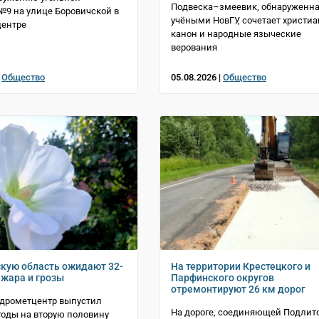
Подвеска–змеевик, обнаруженн
№9 на улице Боровичской в
учёными НовГУ, сочетает христи
центре
канон и народные языческие
верования
|
Общество
05.08.2026 |
Общество
кую область ожидают 32-
На территории Крестецкого и
 жара и грозы
Парфинского округов
отремонтируют 26 км дорог
идрометцентр выпустил
На дороге, соединяющей Подлито
годы на вторую половину