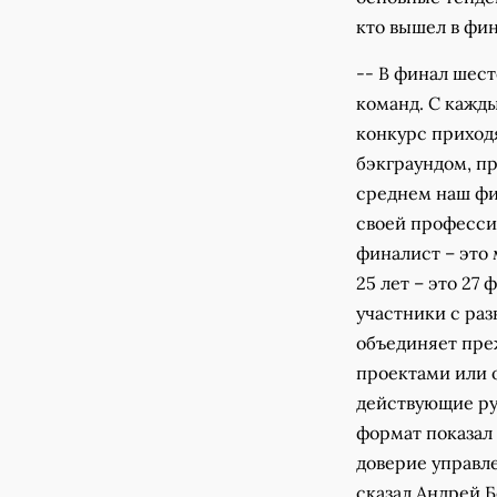
кто вышел в фин
-- В финал шест
команд. С кажд
конкурс приход
бэкграундом, пр
среднем наш фин
своей професси
финалист – это 
25 лет – это 27
участники с ра
объединяет преж
проектами или о
действующие ру
формат показал
доверие управле
сказал Андрей Б