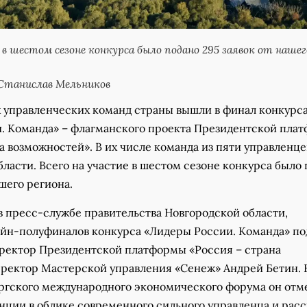
 в шестом сезоне конкурса было подано 295 заявок от нашег
Станислав Мельников
 управленческих команд страны вышли в финал конкурс
. Команда» – флагманского проекта Президентской пла
а возможностей». В их числе команда из пяти управленце
ласти. Всего на участие в шестом сезоне конкурса было
ашего региона.
в пресс-службе правительства Новгородской области,
айн-полуфиналов конкурса «Лидеры России. Команда» по
ректор Президентской платформы «Россия – страна
 ректор Мастерской управления «Сенеж» Андрей Бетин. 
ргского международного экономического форума он отм
нции в облике современного сильного управленца и расс