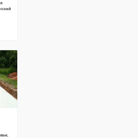
ая
анский
вье,