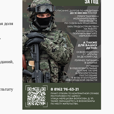
ая доля
,
аданий,
льтату