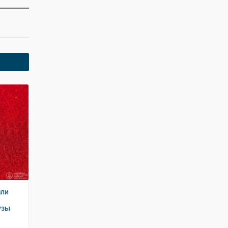
шли
узы