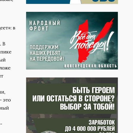
ет»: в
. В
 пике
тый
оложе
ят
ми,
– это
дный
-