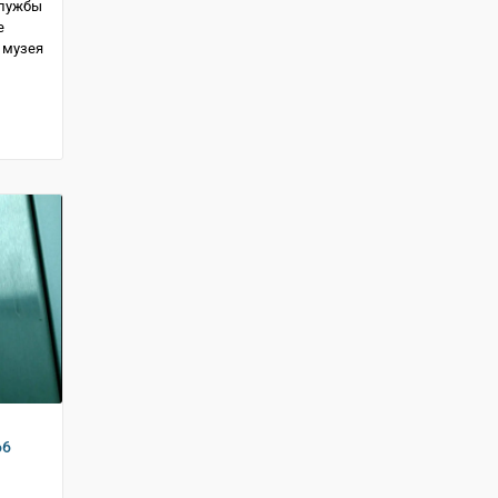
службы
е
 музея
66