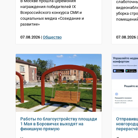
В Москве прошла церемония
слаботочны
награждения победителей IX
видеонабл
Всероссийского конкурса СМИ и
уборка стр
социальных медиа «Созидание и
помещени
развитие»
07.08.2026 |
Общество
07.08.2026 
Работы по благоустройству площади
Отправивш
1 Мая в Боровичах выходят на
новгородц
финишную прямую
перерасчё