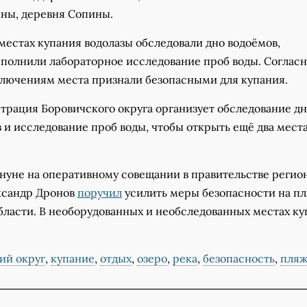
ны, деревня Сопины.
местах купания водолазы обследовали дно водоёмов,
полнили лабораторное исследование проб воды. Соглас
лючениям места признали безопасными для купания.
трация Боровичского округа организует обследование дн
 и исследование проб воды, чтобы открыть ещё два места
нуне на оперативному совещании в правительстве регио
ксандр Дронов
поручил
усилить меры безопасности на пл
бласти. В необорудованных и необследованных местах ку
ий округ
,
купание
,
отдых
,
озеро
,
река
,
безопасность
,
пля