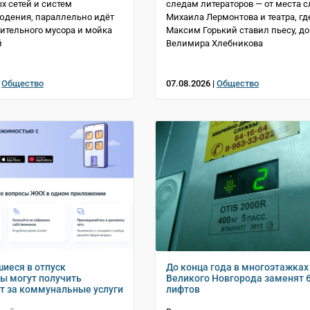
х сетей и систем
следам литераторов — от места 
юдения, параллельно идёт
Михаила Лермонтова и театра, гд
оительного мусора и мойка
Максим Горький ставил пьесу, до
й
Велимира Хлебникова
|
Общество
07.08.2026 |
Общество
иеся в отпуск
До конца года в многоэтажках
ы могут получить
Великого Новгорода заменят 
т за коммунальные услуги
лифтов