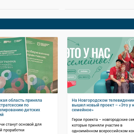
кая область приняла
На Новгородском телевидени
стратсессии по
вышел новый проект – «Это у 
лированию детских
семейное»
ий
Герои проекта – новгородские се
ечи станут основой для
которые приняли участие в
й проработки
одноимённом всероссийском ко