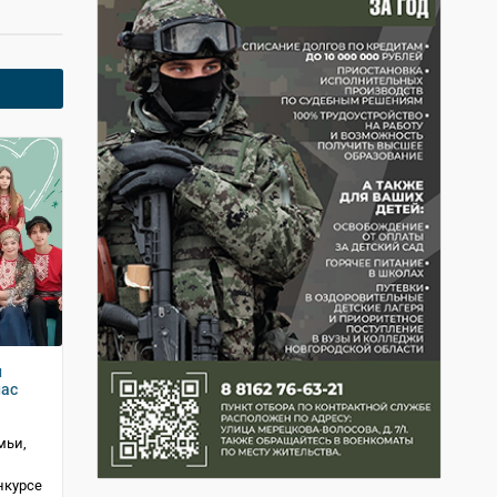
и
нас
мьи,
нкурсе