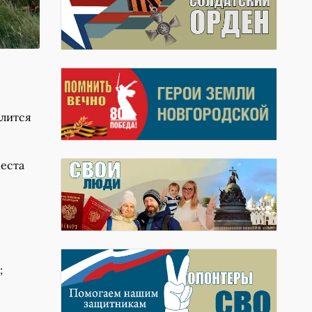
длится
места
;