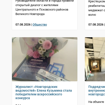
Руководители области и города провели
Крестецком
открытый диалог с жителями
реабилитац
Центрального и Псковского районов
медвежат с
Великого Новгорода
волю
07.08.2026 |
Общество
07.08.2026 
Журналист «Новгородских
Подрядчик
ведомостей» Елена Кузьмина стала
внутренню
победителем всероссийского
новгородс
конкурса
На объекте