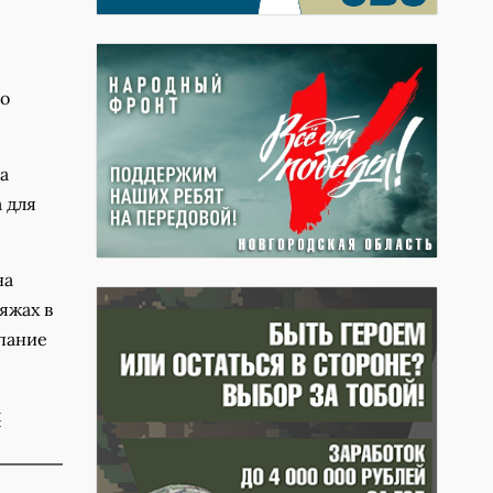
но
а
 для
на
яжах в
пание
ж