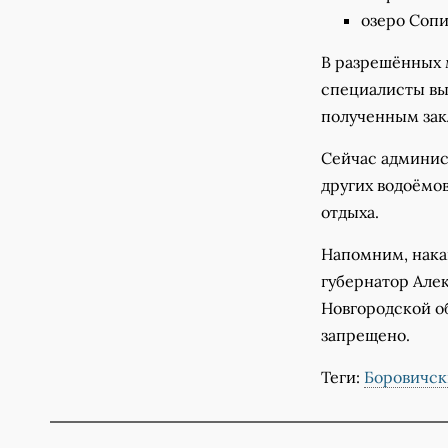
озеро Сопи
В разрешённых 
специалисты вы
полученным зак
Сейчас админис
других водоёмов
отдыха.
Напомним, нака
губернатор Але
Новгородской о
запрещено.
Теги:
Боровичск