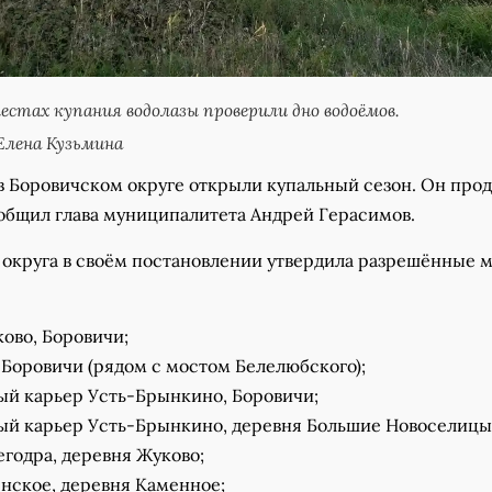
естах купания водолазы проверили дно водоёмов.
Елена Кузьмина
 в Боровичском округе открыли купальный сезон. Он про
сообщил глава муниципалитета Андрей Герасимов.
округа в своём постановлении утвердила разрешённые 
ово, Боровичи;
 Боровичи (рядом с мостом Белелюбского);
ый карьер Усть-Брынкино, Боровичи;
ый карьер Усть-Брынкино, деревня Большие Новоселицы
годра, деревня Жуково;
нское, деревня Каменное;