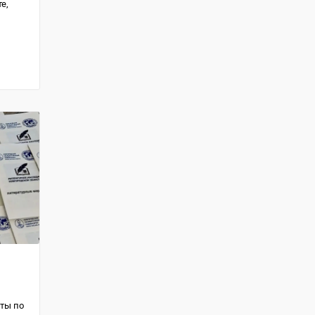
е,
ты по