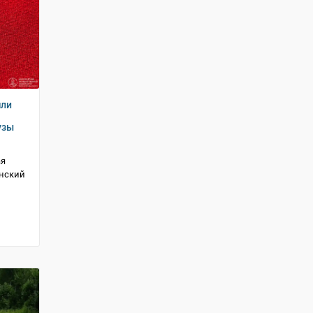
шли
узы
ая
анский