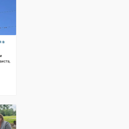
я в
ли
аиста,