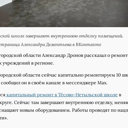
ьской школе завершают внутреннюю отделку помещений.
страница Александра Дементьева в ВКонтакте
городской области Александр Дронов рассказал о ремонт
х учреждений в регионе.
городской области сейчас капитально ремонтируем 10 шк
– сообщил он в своём канале в мессенджере Мах.
тся
капитальный ремонт в Тёсово-Нетыльской школе
в
круге. Сейчас там завершают внутреннюю отделку, меня
оснащают новым оборудованием. Работы проводят по нац
ти».