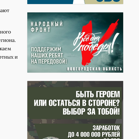
вают
ьного
егиона.
лжаем
ртных и