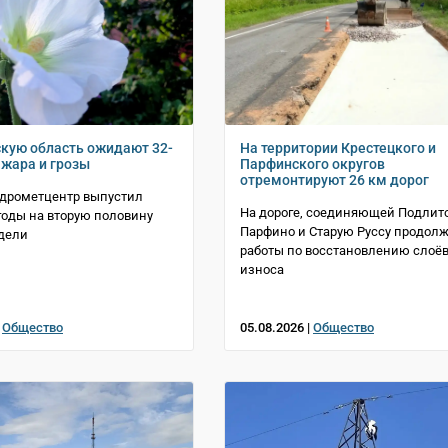
кую область ожидают 32-
На территории Крестецкого и
 жара и грозы
Парфинского округов
отремонтируют 26 км дорог
идрометцентр выпустил
На дороге, соединяющей Подлито
годы на вторую половину
Парфино и Старую Руссу продол
дели
работы по восстановлению слоё
износа
|
Общество
05.08.2026 |
Общество