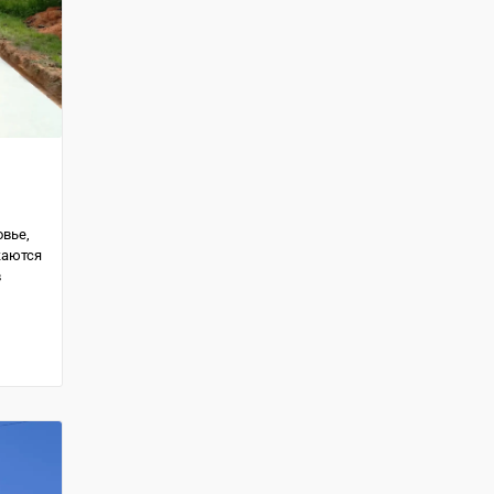
вье,
жаются
в