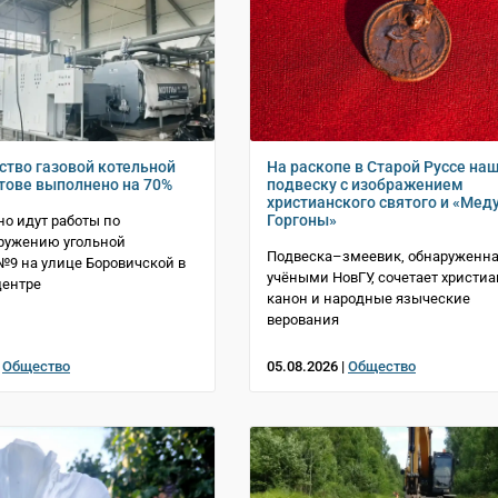
ство газовой котельной
На раскопе в Старой Руссе на
тове выполнено на 70%
подвеску с изображением
христианского святого и «Мед
Горгоны»
о идут работы по
ружению угольной
Подвеска–змеевик, обнаруженн
№9 на улице Боровичской в
учёными НовГУ, сочетает христи
центре
канон и народные языческие
верования
|
Общество
05.08.2026 |
Общество