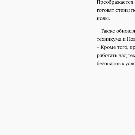
Преображается
готовят стены п
полы.
– Также обновл
техникума и Нов
– Кроме того, 
работать над те
безопасных усло