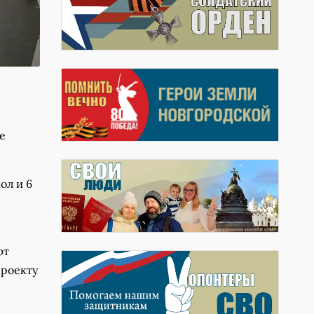
е
ол и 6
ют
проекту