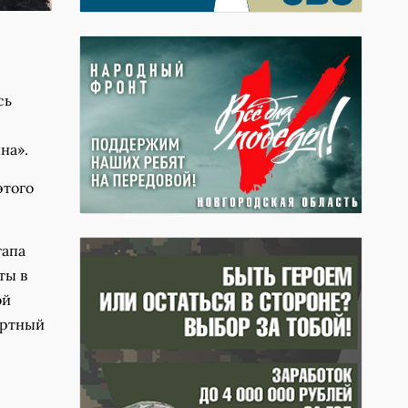
сь
на».
этого
тапа
ты в
ой
ертный