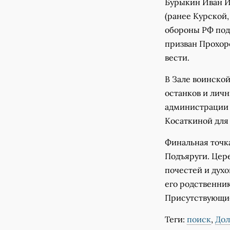
Бурыкин Иван И
(ранее Курской,
обороны РФ под
призван Прохоро
вести.
В Зале воинско
останков и лич
администрации 
Косаткиной для
Финальная точка
Подъяруги. Цер
почестей и духо
его родственник
Присутствующие
Теги:
поиск
,
Дол