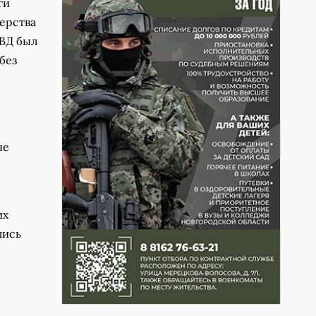
ги
терства
КВД был
без
не
их
лись