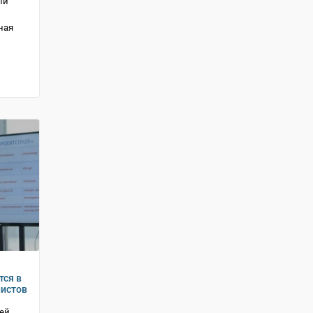
ли
ная
тся в
листов
лей