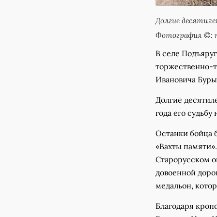
Долгие десятиле
Фотография ©: п
В селе Подъяру
торжественно-т
Ивановича Буры
Долгие десятиле
года его судьбу
Останки бойца б
«Вахты памяти».
Старорусском ок
довоенной доро
медальон, кото
Благодаря кроп