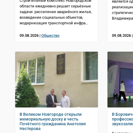
Строительный комплекс Новгородской
является о
области ежедневно решает серьёзные
реализации
задачи: расселение аварийного жилья,
стратегиче
возведение социальных объектов,
Владимира
модернизация транспортной инфра...
09.08.2026 |
Общество
09.08.2026 
В Великом Новгороде открыли
В Борович
мемориальную доску в честь
профессио
Почётного гражданина Анатолия
звукозапи
Нестерова