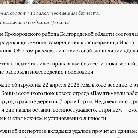
тия солдат числился пропавшим без вести
оисковая экспедиция "Долина"
ги Прохоровского района Белгородской области состояла
раурная церемония захоронения красноармейца Ивана
кина. Об этом рассказали в поисковой экспедиции «Доли
тия солдат числился пропавшим без вести, пока весной 
 не раскрыли новгородские поисковики.
ыли обнаружены 22 апреля 2026 года в ходе весеннего э
 Бойцы солецкого поискового отряда «Память» вели рабо
руге, в районе деревни Старые Горки. Недалеко от стар
ги они нашли останки военнослужащего, а при нем — см
рый и стал ключом к установлению личности.
отливой экспертизе вкладыша удалось прочитать данные: