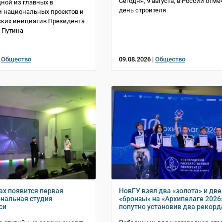
Сегодня, 9 августа, в России отм
дной из главных в
день строителя
 национальных проектов и
ских инициатив Президента
 Путина
|
Общество
09.08.2026 |
Общество
ах появится первая
НовГУ взял два «золота» и две
нальная студия
«бронзы» на «Архипелаге 2026
си
попутно установив два рекорд