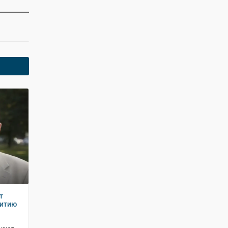
т
витию