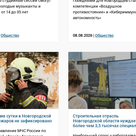
 студийные сессии смогут
Победными для новгородцев ста
молодые музыканты и
компетенции «Воздушное
от 14 до 35 лет
противостояние» и «Кибериммун
автономность»
|
Общество
08.08.2026 |
Общество
ие сутки в Новгородской
Строительная отрасль
ожаров не зафиксировано
Новгородской области нуждае
более чем 3,5 тысячах специа
равление МЧС России по
Наибольший спрос у работодате