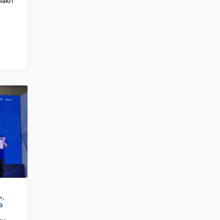
ечают
»,
а