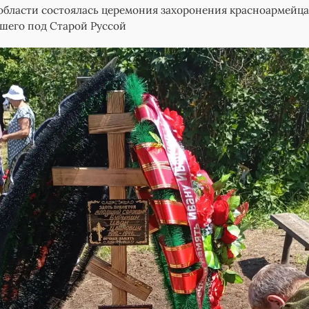
области состоялась церемония захоронения красноармейца
шего под Старой Руссой