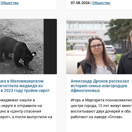
|
Общество
07.08.2026 |
Общество
шка в Маловишерском
Александр Дронов рассказал
печатлела медведя из
историю семьи новгородцев
в 2023 году тройни сирот
Афиногеновых
 медвежат нашли в
Игорь и Маргарита познакомилис
 округе и отправили на
центре города, 12 лет живут вмест
ию в «Центр спасения
воспитывают двух дочерей и оба
ирот», а после выпустили на
работают на заводе «Сплав».