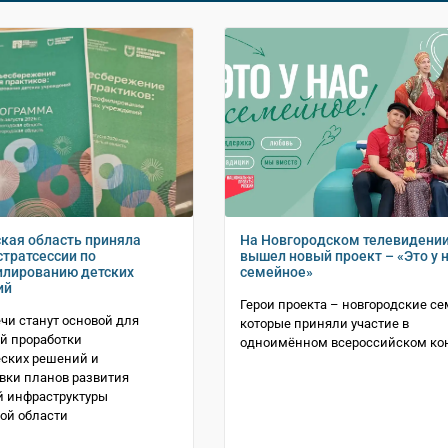
кая область приняла
На Новгородском телевидени
стратсессии по
вышел новый проект – «Это у 
лированию детских
семейное»
ий
Герои проекта – новгородские се
ечи станут основой для
которые приняли участие в
й проработки
одноимённом всероссийском ко
ских решений и
вки планов развития
й инфраструктуры
ой области