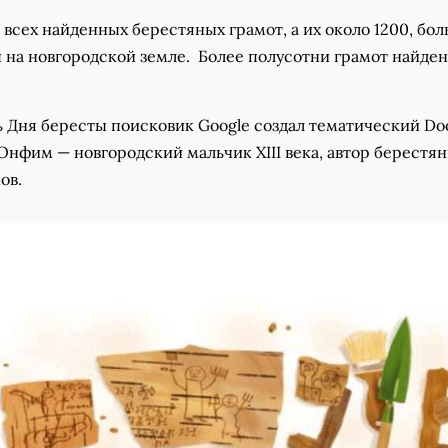
 всех найденных берестяных грамот, а их около 1200, бо
 на новгородской земле. Более полусотни грамот найден
ь Дня бересты поисковик Google создал тематический Doo
Онфим — новгородский мальчик XIII века, автор берестя
ков.