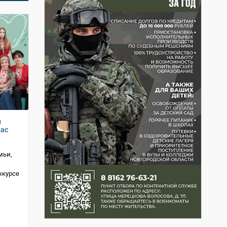
и
нас
мьи,
нкурсе