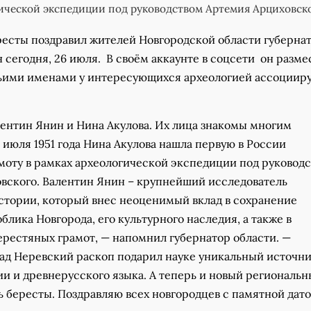
ической экспедиции под руководством Артемия Арциховск
ресты поздравил жителей Новгородской области губерна
сегодня, 26 июля. В своём аккаунте в соцсети он разме
чьими именами у интересующихся археологией ассоциир
лентин Янин и Нина Акулова. Их лица знакомы многим
 июля 1951 года Нина Акулова нашла первую в России
моту в рамках археологической экспедиции под руковод
вского. Валентин Янин – крупнейший исследователь
стории, который внес неоценимый вклад в сохранение
блика Новгорода, его культурного наследия, а также в
ерестяных грамот, — напомнил губернатор области. —⠀
зад Неревский раскоп подарил науке уникальный источни
и и древнерусского языка. А теперь и новый региональ
 бересты. Поздравляю всех новгородцев с памятной дато