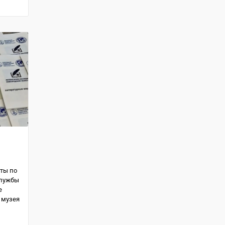
ты по
службы
е
 музея