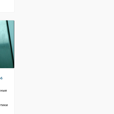
66
нные
етики