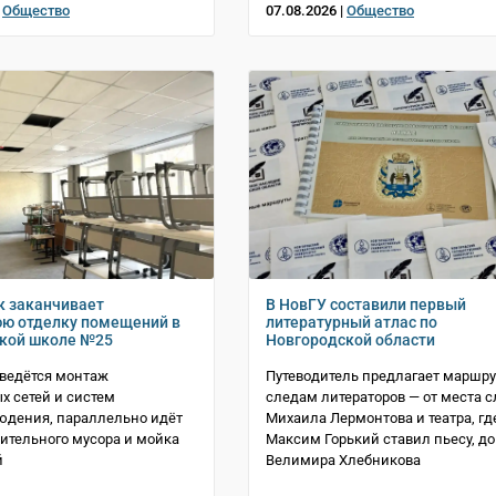
|
Общество
07.08.2026 |
Общество
 заканчивает
В НовГУ составили первый
ю отделку помещений в
литературный атлас по
кой школе №25
Новгородской области
 ведётся монтаж
Путеводитель предлагает маршру
х сетей и систем
следам литераторов — от места 
юдения, параллельно идёт
Михаила Лермонтова и театра, гд
оительного мусора и мойка
Максим Горький ставил пьесу, до
й
Велимира Хлебникова