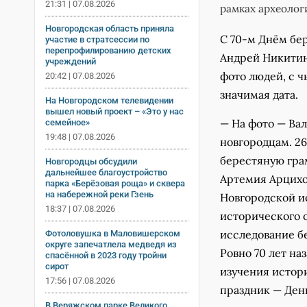
21:31 | 07.08.2026
рамках археолог
Новгородская область приняла
С 70-м Днём бе
участие в стратсессии по
перепрофилированию детских
Андрей Никитин 
учреждений
фото людей, с 
20:42 | 07.08.2026
значимая дата.
На Новгородском телевидении
вышел новый проект – «Это у нас
— На фото — Ва
семейное»
19:48 | 07.08.2026
новгородцам. 26
берестяную гра
Новгородцы обсудили
дальнейшее благоустройство
Артемия Арцихо
парка «Берёзовая роща» и сквера
на набережной реки Гзень
Новгородской и
18:37 | 07.08.2026
исторического о
исследование б
Фотоловушка в Маловишерском
округе запечатлела медведя из
Ровно 70 лет на
спасённой в 2023 году тройни
сирот
изучения истори
17:56 | 07.08.2026
праздник — День
В Веряжском парке Великого