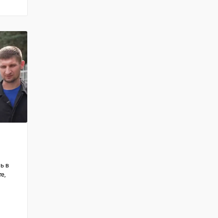
ь в
е,