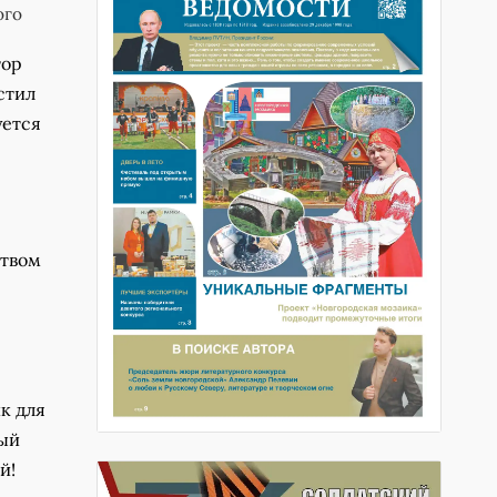
ого
тор
стил
уется
ством
к для
ный
й!