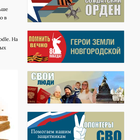
льше
о в
dle. На
ных