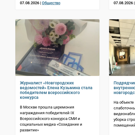
07.08.2026 |
Общество
07.08.2026 
Журналист «Новгородских
Подрядчик
ведомостей» Елена Кузьмина стала
внутренню
победителем всероссийского
новгородс
конкурса
На объекте
В Москве прошла церемония
слаботочны
награждения победителей IX
видеонабл
Всероссийского конкурса СМИ и
уборка стр
социальных медиа «Созидание и
помещени
развитие»