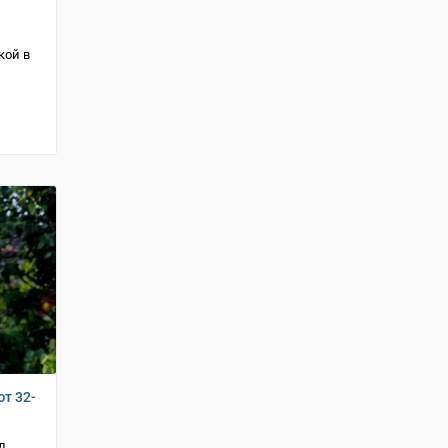
кой в
т 32-
л