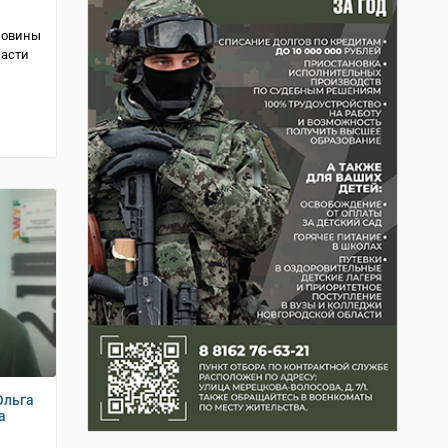
оловины
ласти
Ольга
а