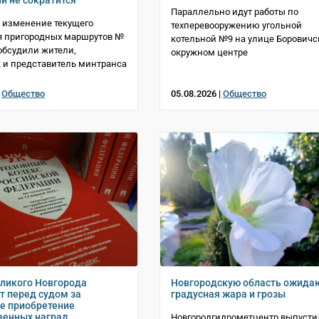
и не сократится
Параллельно идут работы по
 изменение текущего
техперевооружению угольной
я пригородных маршрутов №
котельной №9 на улице Боровичс
 обсудили жители,
окружном центре
 и представитель минтранса
|
Общество
05.08.2026 |
Общество
ликого Новгорода
Новгородскую область ожидаю
т перед судом за
градусная жара и грозы
е приобретение
венных наград
Новгородгидрометцентр выпусти