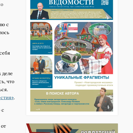
но
лю с
лось
 себя
м деле
ь, что
ься.
естия»
.
 с
 от