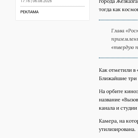
города Жезказг
17:16 | 06.08.2026
тогда как космо
РЕКЛАМА
Глава «Рос
приземлени
«твердую 
Как отметили в 
Ближайшие три 
На орбите кино
название «Вызо
канала и студии 
Камера, на кото
утилизирована.