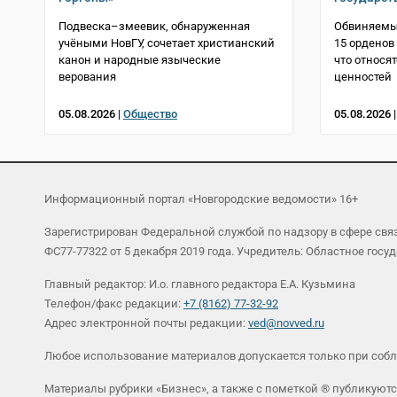
Подвеска–змеевик, обнаруженная
Обвиняемый
учёными НовГУ, сочетает христианский
15 орденов 
канон и народные языческие
что относят
верования
ценностей
05.08.2026 |
Общество
05.08.2026 
Информационный портал «Новгородские ведомости» 16+
Зарегистрирован Федеральной службой по надзору в сфере св
ФС77-77322 от 5 декабря 2019 года. Учредитель: Областное г
Главный редактор: И.о. главного редактора Е.А. Кузьмина
Телефон/факс редакции:
+7 (8162) 77-32-92
Адрес электронной почты редакции:
ved@novved.ru
Любое использование материалов допускается только при соб
Материалы рубрики «Бизнес», а также с пометкой ® публикуютс