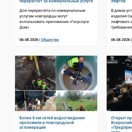
перерасчёт за коммунальные услуги
лифтов
Для перерасчёта по коммунальным
В домах у
услугам новгородцы могут
изделия Са
использовать приложение «Госуслуги
лифтового 
Дом»
требования
06.08.2026 |
Общество
06.08.2026 
Более 8 км сетей водоотведения
Открыт пр
проложили в Новгородской
Всеросси
агломерации
«Предприн
году