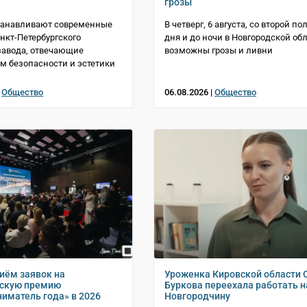
грозы
станавливают современные
В четверг, 6 августа, со второй п
нкт-Петербургского
дня и до ночи в Новгородской об
завода, отвечающие
возможны грозы и ливни
м безопасности и эстетики
|
Общество
06.08.2026 |
Общество
иём заявок на
Уроженка Кировской области 
йскую премию
Буркова переехала работать н
иматель года» в 2026
Новгородчину