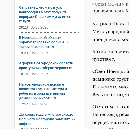
«Союз МС-18», 
Отправившиеся в отпуск
приземлился в К
новгородцы могут получить
перерасчёт за коммунальные
услуги
Актриса Юлия Пе
20:23 | 06.08.2026
Международной 
В Новгородской области
прощаться с ко
зарегистрировано больше 50
тысяч самозанятых
Артистка отмети
19:23 | 06.08.2026
чувствует.
Аграрии Новгородской области
приступили к уборке зерновых
«Олег Новицкий 
18:16 | 06.08.2026
немножко грустн
На новгородском вокзале
12 дней это мног
появятся комната матери и
ребёнка и зона для выгула
Ведь понятно, ч
домашних животных
17:57 | 06.08.2026
Отметим, что с
Пересильд, реж
До конца года в многоэтажках
Великого Новгорода заменят 66
осуществил поса
лифтов