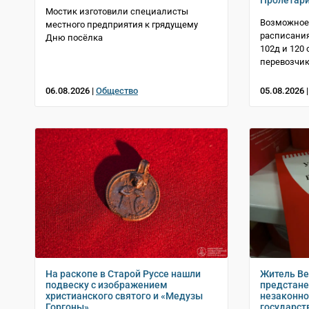
Пролетари
Мостик изготовили специалисты
Возможное
местного предприятия к грядущему
расписани
Дню посёлка
102д и 120
перевозчик
06.08.2026 |
Общество
05.08.2026 
На раскопе в Старой Руссе нашли
Житель Ве
подвеску с изображением
предстане
христианского святого и «Медузы
незаконно
Горгоны»
государст