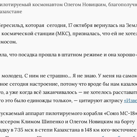
пилотируемый космонавтом Олегом Новицким, благополуч
азахстане
ресильд, которая сегодня, 17 октября вернулась на Зем
космической станции (МКС), призналась, что ей не хоте
смосом.
ла, что посадка прошла в штатном режиме и она хорошо
молодец. С ним не страшно... Я не знаю. У меня на само
ое сегодня настроение, потому что вроде бы нам казалос
о, а уже когда всё заканчивалось — не хотелось расстават
то это было единожды только», — цитируют актрису
«Изв
пускаемый аппарат пилотируемого корабля «Союз МС-18»
иссером Климом Шипенко и Олегом Новицким на борту
дку в 7:35 мск в степи Казахстана в 148 км юго-восточнее