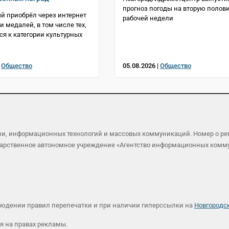
прогноз погоды на вторую полов
 приобрёл через интернет
рабочей недели
и медалей, в том числе тех,
ся к категории культурных
|
Общество
05.08.2026 |
Общество
язи, информационных технологий и массовых коммуникаций. Номер о р
осударственное автономное учреждение «Агентство информационных ком
людении правил перепечатки и при наличии гиперссылки на
Новгородс
я на правах рекламы.