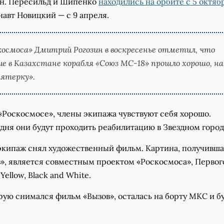
ан. Пересильд и Шипенко
находились на орбите с 5 октяб
навт Новицкий — с 9 апреля.
космоса» Дмитрий Рогозин в воскресенье отметил, что
е в Казахстане корабля «Союз МС-18» прошло хорошо, на
пятерку».
«Роскосмосе», члены экипажа чувствуют себя хорошо.
дня они будут проходить реабилитацию в Звездном город
экипаж снял художественный фильм. Картина, получивш
в», является совместным проектом «Роскосмоса», Первог
Yellow, Black and White.
рую снимался фильм «Вызов», осталась на борту МКС и б