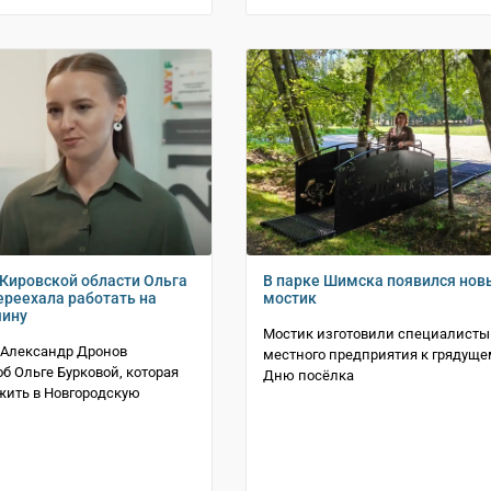
Кировской области Ольга
В парке Шимска появился нов
ереехала работать на
мостик
чину
Мостик изготовили специалисты
 Александр Дронов
местного предприятия к грядуще
об Ольге Бурковой, которая
Дню посёлка
жить в Новгородскую