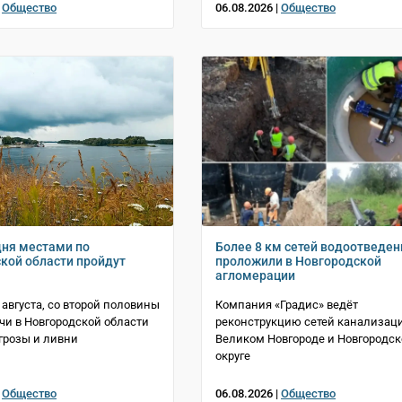
|
Общество
06.08.2026 |
Общество
дня местами по
Более 8 км сетей водоотведен
кой области пройдут
проложили в Новгородской
агломерации
6 августа, со второй половины
Компания «Градис» ведёт
очи в Новгородской области
реконструкцию сетей канализац
грозы и ливни
Великом Новгороде и Новгородс
округе
|
Общество
06.08.2026 |
Общество