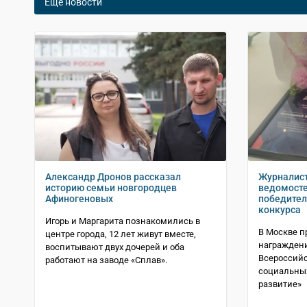
Еще новости
Александр Дронов рассказал
Журналист
историю семьи новгородцев
ведомосте
Афиногеновых
победител
конкурса
Игорь и Маргарита познакомились в
В Москве 
центре города, 12 лет живут вместе,
награждени
воспитывают двух дочерей и оба
Всероссийс
работают на заводе «Сплав».
социальны
развитие»