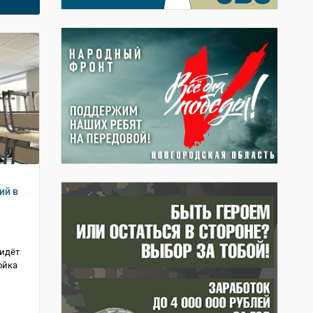
ий в
идёт
ойка