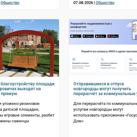
|
Общество
07.08.2026 |
Общество
 благоустройству площади
Отправившиеся в отпуск
оровичах выходят на
новгородцы могут получить
 прямую
перерасчёт за коммунальные 
и уложено резиновое
Для перерасчёта по коммуналь
а детской площадке,
услугам новгородцы могут
ы игровые элементы, разбит
использовать приложение «Госу
сажены саженцы
Дом»