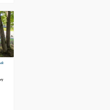
ый
му