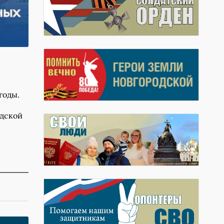
годы.
одской