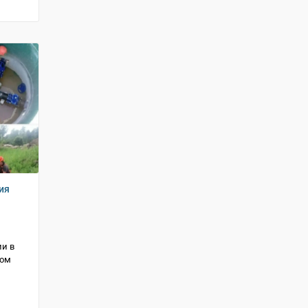
ия
ии в
ком