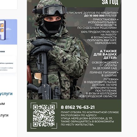
услуги
ным
слуги