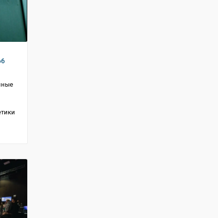
66
нные
етики