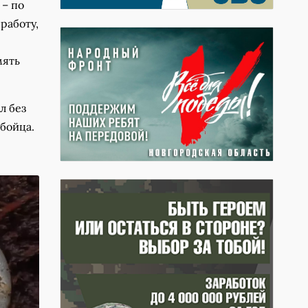
 – по
работу,
мять
л без
 бойца.