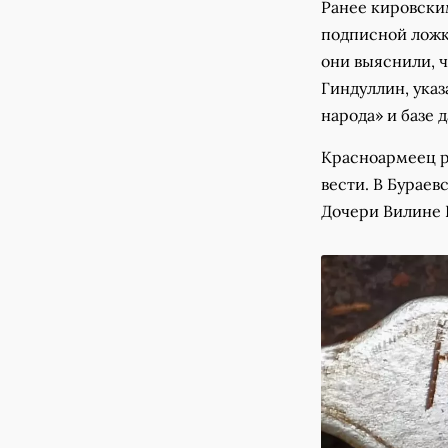
Ранее кировским
подписной ложк
они выяснили, 
Гиндуллин, ука
народа» и базе 
Красноармеец ро
вести. В Бураев
Дочери Вилине 