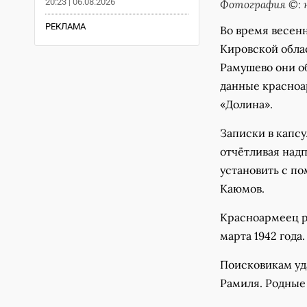
20:23 | 06.08.2026
Фотография ©: н
РЕКЛАМА
Во время весенн
Кировской обла
Рамушево они о
данные красноа
«Долина».
Записки в капсу
отчётливая над
установить с п
Каюмов.
Красноармеец ро
марта 1942 года.
Поисковикам уд
Рамиля. Родные