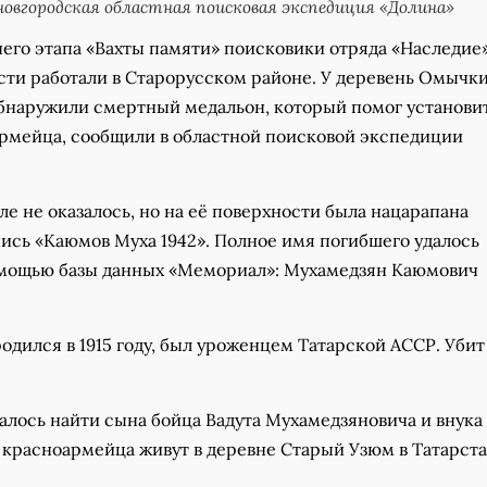
овгородская областная поисковая экспедиция «Долина»
его этапа «Вахты памяти» поисковики отряда «Наследие»
сти работали в Старорусском районе. У деревень Омычк
бнаружили смертный медальон, который помог установи
рмейца, сообщили в областной поисковой экспедиции
ле не оказалось, но на её поверхности была нацарапана
пись «Каюмов Муха 1942». Полное имя погибшего удалось
омощью базы данных «Мемориал»: Мухамедзян Каюмович
дился в 1915 году, был уроженцем Татарской АССР. Убит
алось найти сына бойца Вадута Мухамедзяновича и внука
 красноармейца живут в деревне Старый Узюм в Татарста