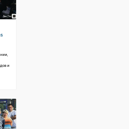
26
ании,
дов и