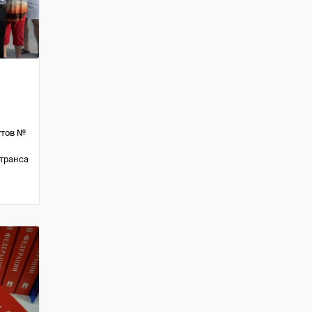
утов №
транса