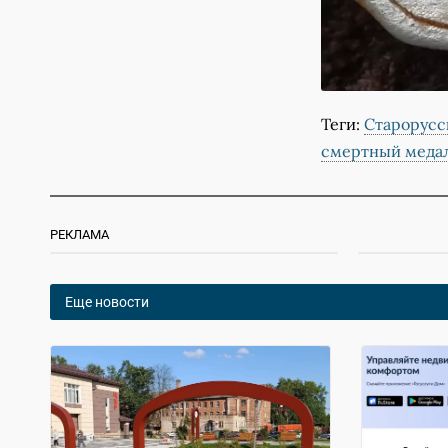
Теги:
Старорусс
смертный меда
РЕКЛАМА
Еще новости