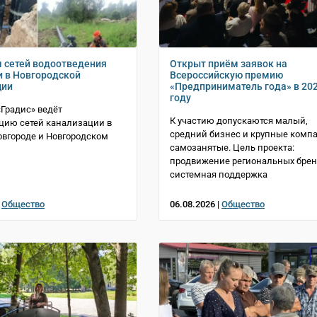
м сетей водоотведения
Открыт приём заявок на
 в Новгородской
Всероссийскую премию
ции
«Предприниматель года» в 20
году
Градис» ведёт
К участию допускаются малый,
цию сетей канализации в
средний бизнес и крупные комп
вгороде и Новгородском
самозанятые. Цель проекта:
продвижение региональных брен
системная поддержка
|
Общество
06.08.2026 |
Общество