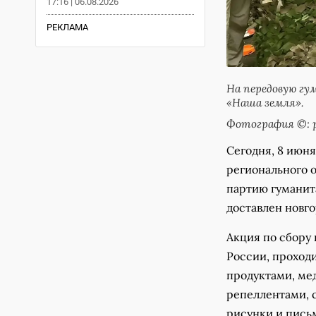
17:16 | 06.08.2026
РЕКЛАМА
На передовую гу
«Наша земля».
Фотография ©: р
Сегодня, 8 июня
регионального 
партию гуманита
доставлен новго
Акция по сбору
России, проходи
продуктами, ме
репеллентами, 
рисунки и письм