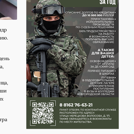
ндр
мию.
день
а,
ища,
аши
их
тра