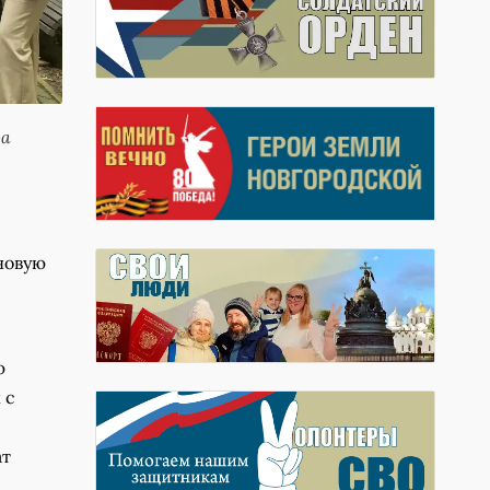
ра
новую
ю
 с
ат