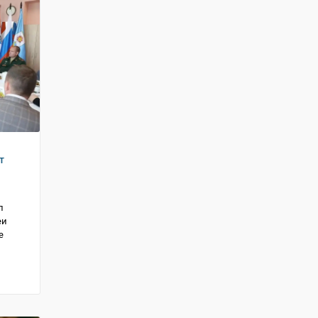
т
л
еи
е