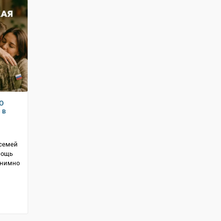
ВО
 в
 семей
мощь
онимно