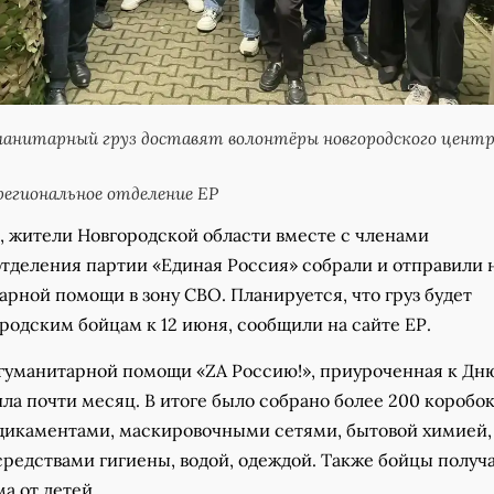
манитарный груз доставят волонтёры новгородского цент
егиональное отделение ЕР
, жители Новгородской области вместе с членами
отделения партии «Единая Россия» собрали и отправили 
рной помощи в зону СВО. Планируется, что груз будет
родским бойцам к 12 июня, сообщили на сайте ЕР.
 гуманитарной помощи «ZA Россию!», приуроченная к Дн
ла почти месяц. В итоге было собрано более 200 коробок
дикаментами, маскировочными сетями, бытовой химией,
средствами гигиены, водой, одеждой. Также бойцы получ
а от детей.