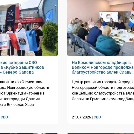
кие ветераны СВО
На Ермолинском кладбище в
 в «Кубке Защитников
Великом Новгороде продолжа
» Северо-Запада
благоустройство аллеи Славы
Защитников Отечества»
Центр развития городской среды
ада Новгородскую область
Новгородской области подготови
ют Эркент Дмитриев из
концепцию благоустройства алл
 и новгородцы Даниил
Славы на Ермолинском кладбищ
в и Вячеслав Хаев
|
СВО
21.07.2026 |
СВО