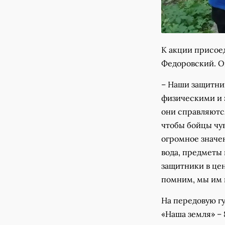
К акции присое
Федоровский. О
– Наши защитник
физическими и 
они справляются
чтобы бойцы чу
огромное значен
вода, предметы 
защитники в це
помним, мы им 
На передовую г
«Наша земля» –