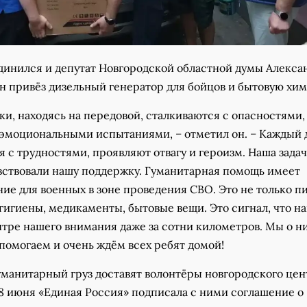
динился и депутат Новгородской областной думы Алекса
н привёз дизельный генератор для бойцов и бытовую хи
и, находясь на передовой, сталкиваются с опасностями,
эмоциональными испытаниями, – отметил он. – Каждый 
 с трудностями, проявляют отвагу и героизм. Наша задач
вствовали нашу поддержку. Гуманитарная помощь имеет
ие для военных в зоне проведения СВО. Это не только п
гигиены, медикаменты, бытовые вещи. Это сигнал, что н
нтре нашего внимания даже за сотни километров. Мы о н
помогаем и очень ждём всех ребят домой!
уманитарный груз доставят волонтёры новгородского цен
 8 июня «Единая Россия» подписала с ними соглашение о