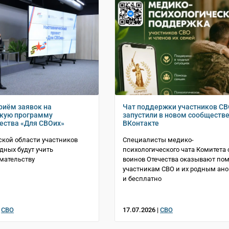
риём заявок на
Чат поддержки участников С
скую программу
запустили в новом сообществе
ества «Для СВОих»
ВКонтакте
ской области участников
Специалисты медико-
одных будут учить
психологического чата Комитета
мательству
воинов Отечества оказывают по
участникам СВО и их родным ан
и бесплатно
|
СВО
17.07.2026 |
СВО