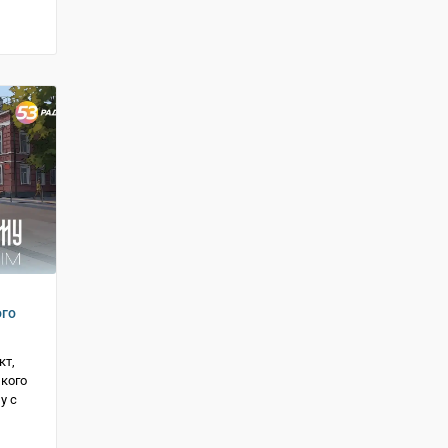
ого
кт,
кого
у с