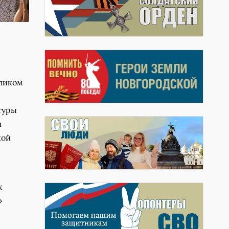
еликом
туры
и
кой
х
»