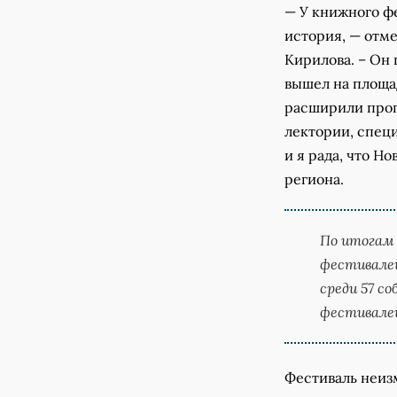
— У книжного ф
история, — отм
Кирилова. – Он 
вышел на площа
расширили прог
лектории, спец
и я рада, что Н
региона.
По итогам 
фестивалей
среди 57 с
фестивалей 
Фестиваль неиз