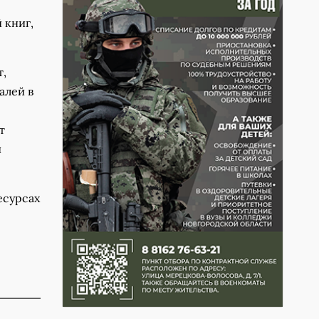
 книг,
т,
алей в
т
и
есурсах