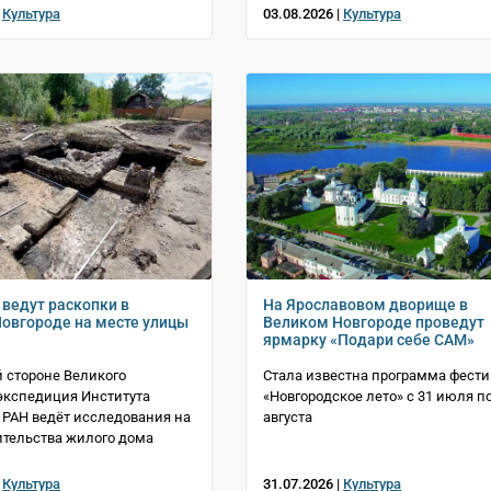
|
Культура
03.08.2026 |
Культура
 ведут раскопки в
На Ярославовом дворище в
овгороде на месте улицы
Великом Новгороде проведут
ярмарку «Подари себе САМ»
й стороне Великого
Стала известна программа фест
экспедиция Института
«Новгородское лето» с 31 июля по
 РАН ведёт исследования на
августа
ительства жилого дома
|
Культура
31.07.2026 |
Культура