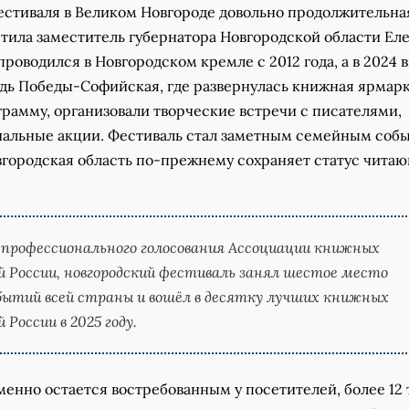
естиваля в Великом Новгороде довольно продолжительна
етила заместитель губернатора Новгородской области Ел
проводился в Новгородском кремле с 2012 года, а в 2024 
дь Победы-Софийская, где развернулась книжная ярмар
рамму, организовали творческие встречи с писателями,
иальные акции. Фестиваль стал заметным семейным соб
овгородская область по-прежнему сохраняет статус чита
профессионального голосования Ассоциации книжных
 России, новгородский фестиваль занял шестое место
обытий всей страны и вошёл в десятку лучших книжных
России в 2025 году.
менно остается востребованным у посетителей, более 12