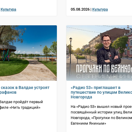
|
Культура
05.08.2026 |
Культура
 сказок в Валдае устроят
«Радио 53» приглашает в
арафанов
путешествие по улицам Велик
Новгорода
в Валдае пройдёт первый
На «Радио 53» вышел новый прое
филе «Нить традиций»
посвящённый истории улиц Вели
Новгорода, «Прогулки по Великом
Евгением Яниным»