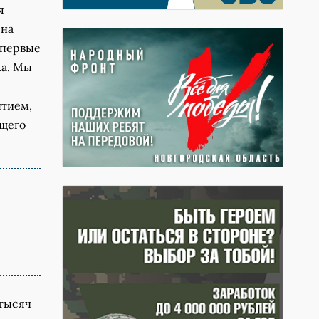
я
ена
впервые
ка. Мы
ытием,
ющего
 тысяч