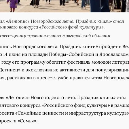
я «Летопись Новгородского лета. Праздник книги» стал
нтового конкурса «Российского фонд культуры».
пресс-центр правительства Новгородской области
опись Новгородского лета. Праздник книги» пройдет в В
 по 14 июня на площади Победы-Софийской и Ярославовом
 году его программу обогатит фестиваль молодой литера
Детинец» и эксклюзивные активности для популяризаци
ия, рассказали в пресс-службе правительства Новгородс
я «Летопись Новгородского лета. Праздник книги» стал
антового конкурса «Российского фонд культуры» в рамка
роекта «Семейные ценности и инфраструктура культуры
проекта «Семья».