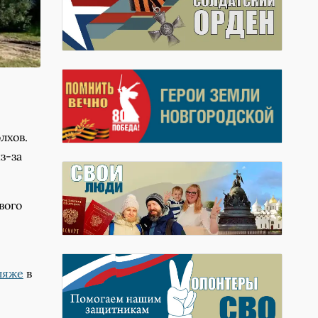
лхов.
з-за
вого
ляже
в