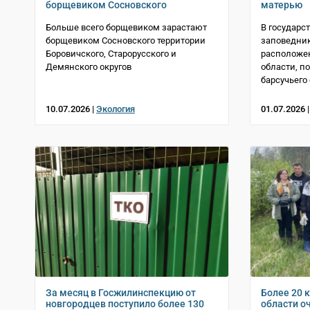
борщевиком Сосновского
матерью
Больше всего борщевиком зарастают
В государс
борщевиком Сосновского территории
заповедник
Боровичского, Старорусского и
расположе
Демянского округов
области, 
барсучьего
10.07.2026 |
Экология
01.07.2026 
За месяц в Госжилинспекцию от
Более 20 
новгородцев поступило более 130
области о