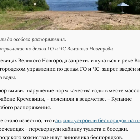
ли до особого распоряжения.
правление по делам ГО и ЧС Великого Новгорода
евицах Великого Новгорода запретили купаться в реке Во
городском управлении по делам ГО и ЧС, запрет введён и
а воды.
зор выявил нарушение норм качества воды в месте массо
айоне Кречевицы, – пояснили в ведомстве. – Купание
собого распоряжения.
 стало известно, что в
андалы устроили беспорядок на п
ечевицах – перевернули кабинку туалета и беседки.
родского хозяйства» ищут виновника беспорядков.