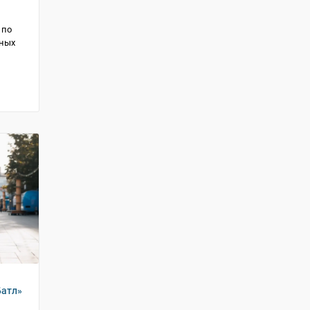
 по
тных
Батл»