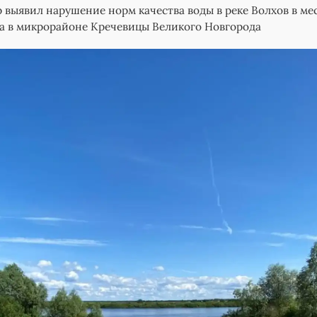
 выявил нарушение норм качества воды в реке Волхов в ме
а в микрорайоне Кречевицы Великого Новгорода