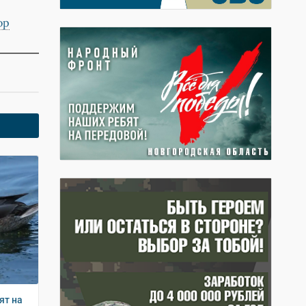
ор
ят на