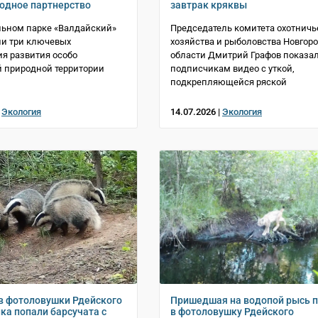
одное партнерство
завтрак кряквы
льном парке «Валдайский»
Председатель комитета охотничь
ли три ключевых
хозяйства и рыболовства Новгор
я развития особо
области Дмитрий Графов показа
 природной территории
подписчикам видео с уткой,
подкрепляющейся ряской
|
Экология
14.07.2026 |
Экология
в фотоловушки Рдейского
Пришедшая на водопой рысь 
ка попали барсучата с
в фотоловушку Рдейского