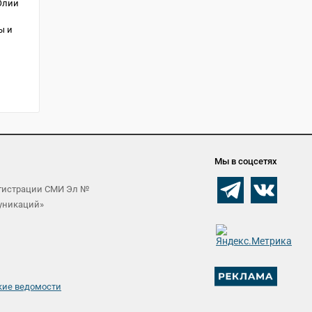
Юлии
ы и
Мы в соцсетях
егистрации СМИ Эл №
муникаций»
кие ведомости