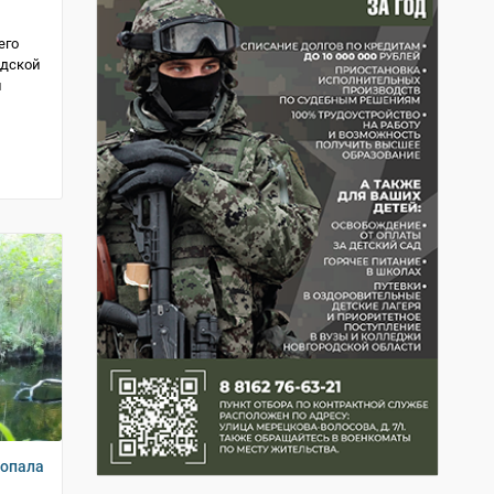
его
одской
л
попала