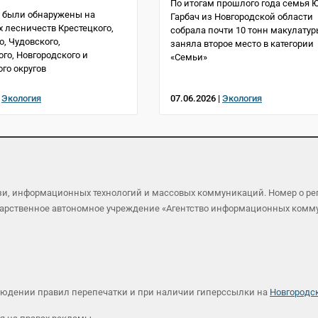
По итогам прошлого года семья 
 были обнаружены на
Гарбач из Новгородской области
х лесничеств Крестецкого,
собрала почти 10 тонн макулатур
о, Чудовского,
заняла второе место в категории
ого, Новгородского и
«Семьи»
го округов
|
Экология
07.06.2026 |
Экология
язи, информационных технологий и массовых коммуникаций. Номер о р
осударственное автономное учреждение «Агентство информационных ком
людении правил перепечатки и при наличии гиперссылки на
Новгородс