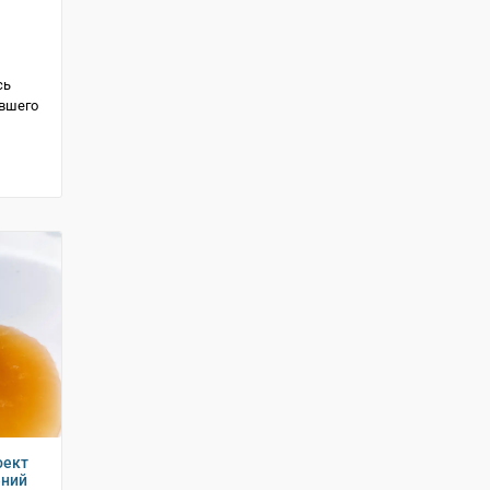
сь
вшего
оект
ений