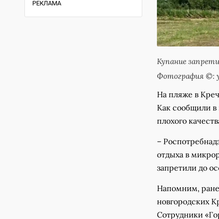
РЕКЛАМА
Купание запрети
Фотография ©: у
На пляже в Креч
Как сообщили в 
плохого качеств
– Роспотребнад
отдыха в микрор
запретили до о
Напомним, ранее
новгородских Кр
Сотрудники «Го