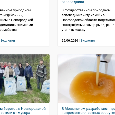
заповедника
твенном природном
В государственном природном
е «Рдейский»,
заповеднике «Рдейский» в
нном в Новгородской
Новгородской области поделили
поделились снимками
фотографиями самца рыси, реши
 семейства
утолить жажду
|
Экология
25.06.2026 |
Экология
км берегов в Новгородской
В Мошенском разработают пр
чистили от мусора
капремонта очистных сооруж