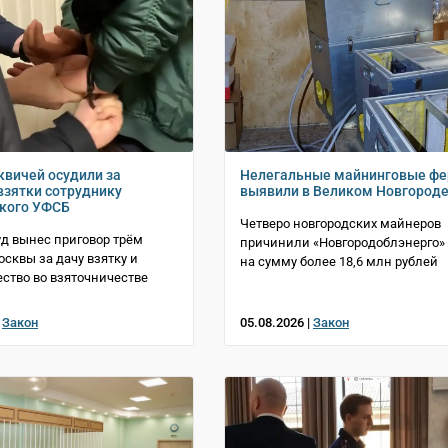
квичей осудили за
Нелегальные майнинговые ф
взятки сотруднику
выявили в Великом Новгород
кого УФСБ
Четверо новгородских майнеров
уд вынес приговор трём
причинили «Новгородоблэнерго»
сквы за дачу взятку и
на сумму более 18,6 млн рублей
ство во взяточничестве
|
Закон
05.08.2026 |
Закон