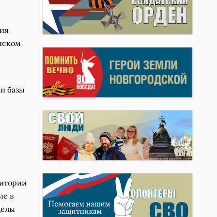
ния
нском
и базы
ритории
ие в
делы