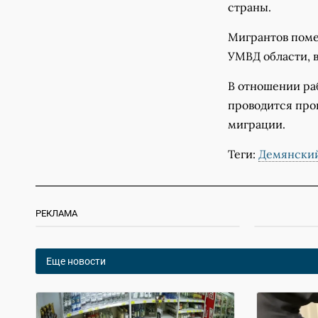
страны.
Мигрантов поме
УМВД области, 
В отношении ра
проводится про
миграции.
Теги:
Демянский
РЕКЛАМА
Еще новости