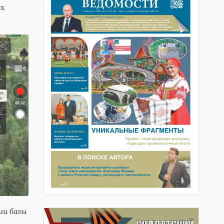
ых
ии базы