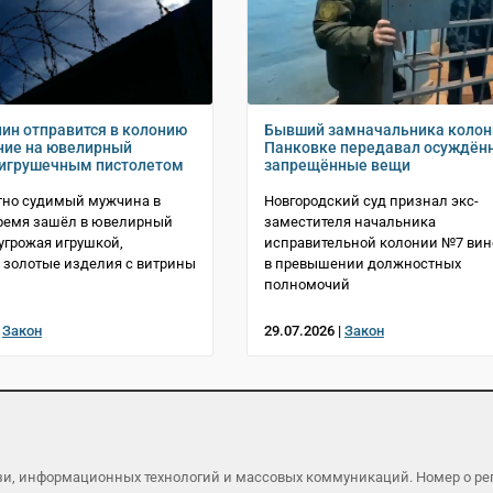
ин отправится в колонию
Бывший замначальника колон
ние на ювелирный
Панковке передавал осуждё
 игрушечным пистолетом
запрещённые вещи
тно судимый мужчина в
Новгородский суд признал экс-
время зашёл в ювелирный
заместителя начальника
 угрожая игрушкой,
исправительной колонии №7 ви
 золотые изделия с витрины
в превышении должностных
полномочий
|
Закон
29.07.2026 |
Закон
язи, информационных технологий и массовых коммуникаций. Номер о р