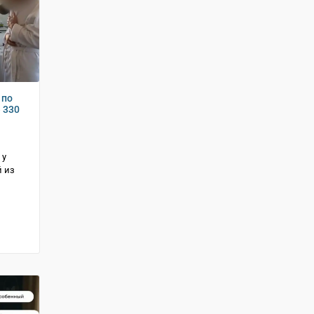
 по
 330
 у
й из