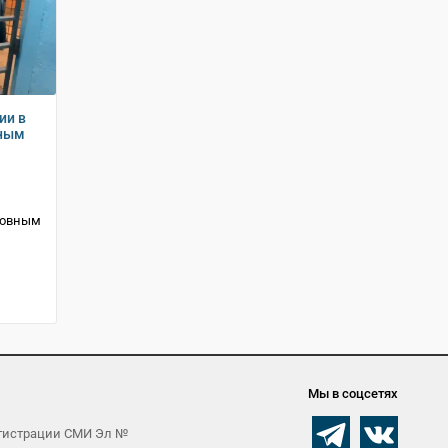
ии в
нным
новным
Мы в соцсетях
егистрации СМИ Эл №