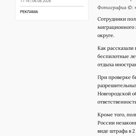
17:16 | 06.08.2026
Фотография ©: п
РЕКЛАМА
Сотрудники пол
миграционного 
округе.
Как рассказали
беспилотные ле
отдыха иностра
При проверке бы
разрешительных
Новгородской о
ответственност
Кроме того, пол
России незакон
виде штрафа в 