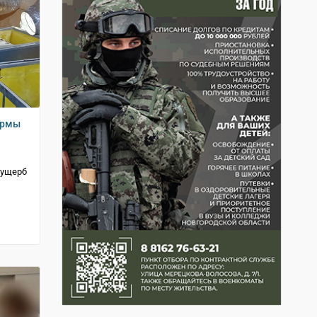
ермы
е
 ущерб