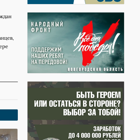
аждан
анцев,
фере