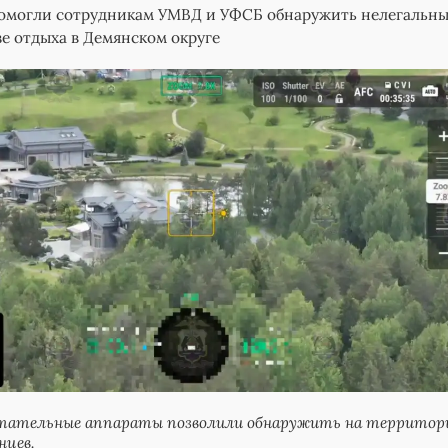
омогли сотрудникам УМВД и УФСБ обнаружить нелегальн
зе отдыха в Демянском округе
тательные аппараты позволили обнаружить на территор
нцев.