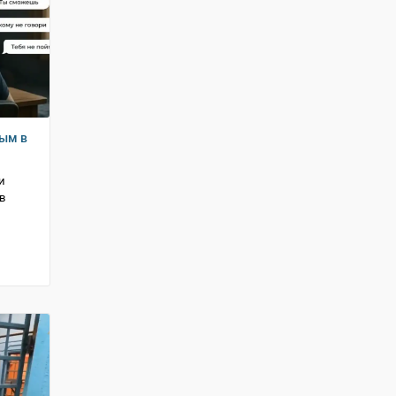
ным в
и
в