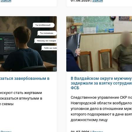
|
Закон
01.08.2026 |
Закон
азаться завербованным в
В Валдайском округе мужчину
задержали за взятку сотрудни
ФСБ
искуют стать жертвами
Следственное управление СКР п
 оказаться втянутыми в
Новгородской области возбудило
е схемы
уголовное дело в отношении му
которого подозревают в даче взя
должностному лицу