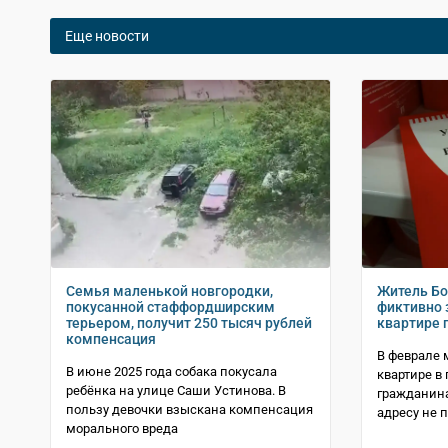
Еще новости
Семья маленькой новгородки,
Житель Бо
покусанной стаффордширским
фиктивно 
терьером, получит 250 тысяч рублей
квартире 
компенсация
В феврале 
В июне 2025 года собака покусала
квартире в
ребёнка на улице Саши Устинова. В
гражданина
пользу девочки взыскана компенсация
адресу не 
морального вреда