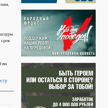
ения,
оцедуры
й срок
0 по
астр