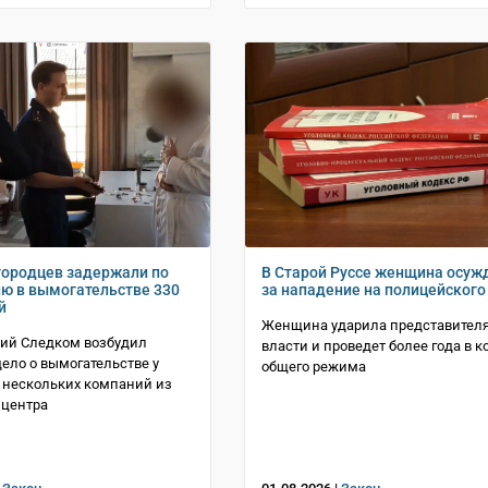
городцев задержали по
В Старой Руссе женщина осуж
ю в вымогательстве 330
за нападение на полицейского
й
Женщина ударила представител
кий Следком возбудил
власти и проведет более года в 
дело о вымогательстве у
общего режима
 нескольких компаний из
 центра