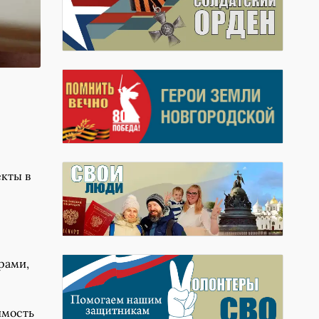
кты в
рами,
имость