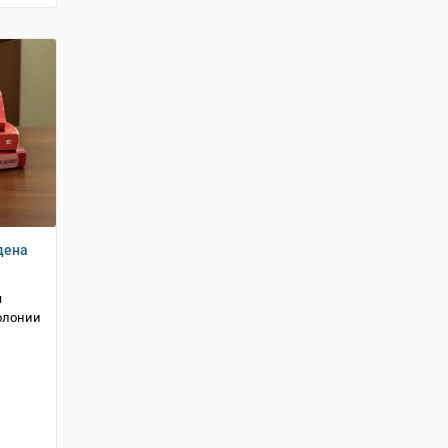
дена
я
колонии