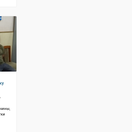
ку
о
жчины,
тки