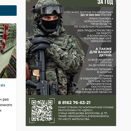
 из
н раз
вочного
к