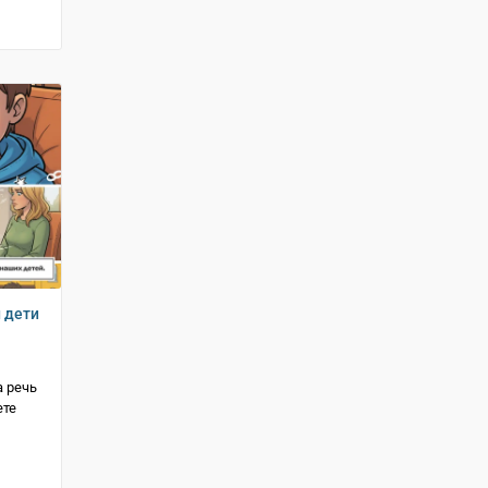
и дети
 речь
ете