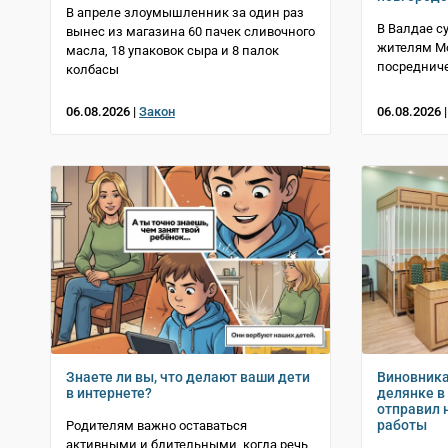
В апреле злоумышленник за один раз
В Валдае с
вынес из магазина 60 пачек сливочного
жителям Мо
масла, 18 упаковок сыра и 8 палок
посредниче
колбасы
06.08.2026 |
Закон
06.08.2026 
Знаете ли вы, что делают ваши дети
Виновника
в интернете?
делянке в
отправил 
работы
Родителям важно оставаться
активными и бдительными, когда речь