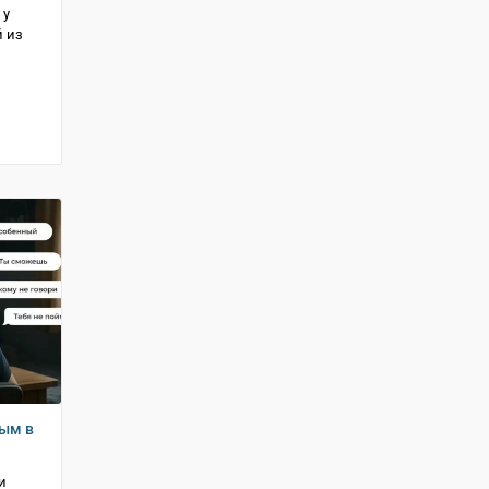
 у
й из
ным в
и