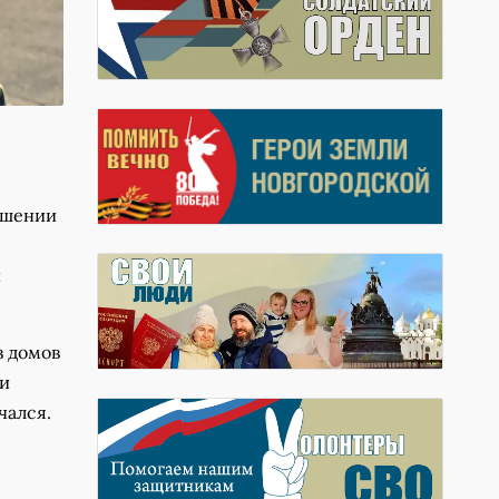
ошении
й
з домов
 и
чался.