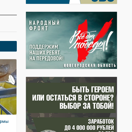
ермы
е