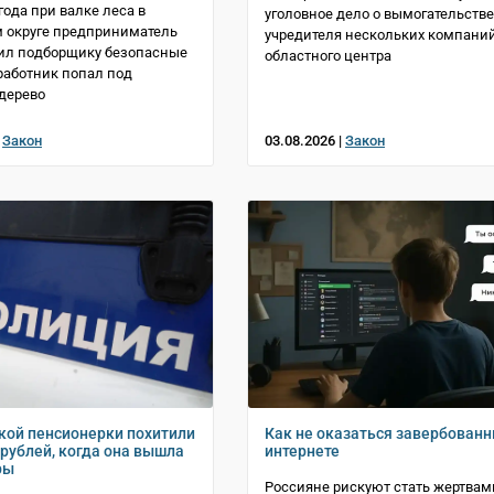
года при валке леса в
уголовное дело о вымогательстве
 округе предприниматель
учредителя нескольких компани
ил подборщику безопасные
областного центра
 работник попал под
дерево
|
Закон
03.08.2026 |
Закон
кой пенсионерки похитили
Как не оказаться завербован
 рублей, когда она вышла
интернете
ры
Россияне рискуют стать жертвам