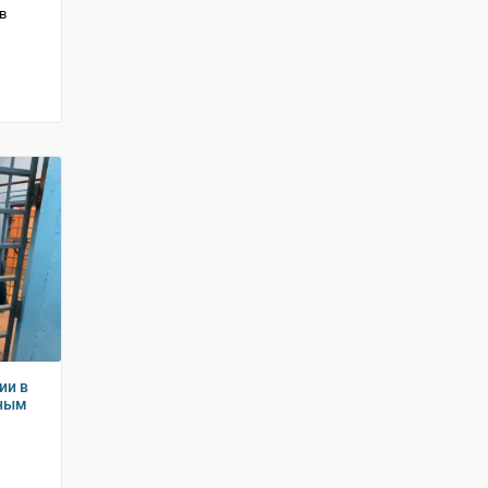
в
ии в
нным