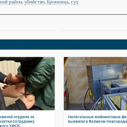
кий район
,
убийство
,
Бронница
,
суд
квичей осудили за
Нелегальные майнинговые ф
взятки сотруднику
выявили в Великом Новгород
кого УФСБ