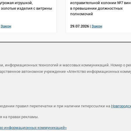
 угрожая игрушкой,
исправительной колонии №7 ви
 золотые изделия с витрины
в превышении должностных
полномочий
|
Закон
29.07.2026 |
Закон
язи, информационных технологий и массовых коммуникаций. Номер о р
осударственное автономное учреждение «Агентство информационных ком
людении правил перепечатки и при наличии гиперссылки на
Новгородс
я на правах рекламы.
ство информационных коммуникаций»