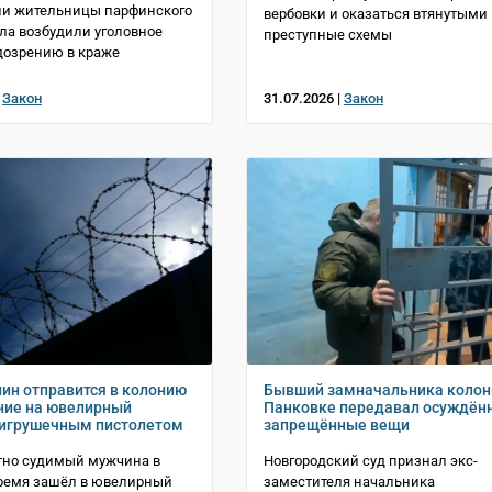
ии жительницы парфинского
вербовки и оказаться втянутыми 
ла возбудили уголовное
преступные схемы
дозрению в краже
|
Закон
31.07.2026 |
Закон
ин отправится в колонию
Бывший замначальника колон
ние на ювелирный
Панковке передавал осуждё
 игрушечным пистолетом
запрещённые вещи
тно судимый мужчина в
Новгородский суд признал экс-
время зашёл в ювелирный
заместителя начальника