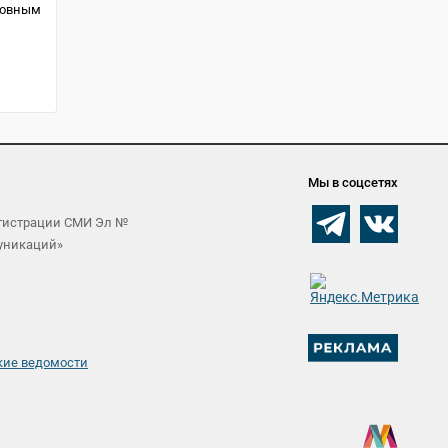
новным
Мы в соцсетях
егистрации СМИ Эл №
муникаций»
кие ведомости