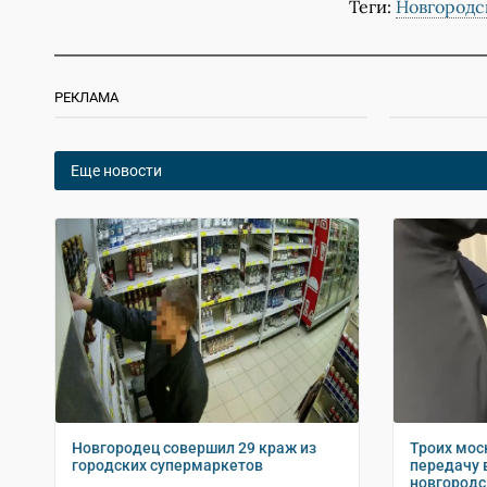
Теги:
Новгородс
РЕКЛАМА
Еще новости
Новгородец совершил 29 краж из
Троих мос
городских супермаркетов
передачу 
новгородс