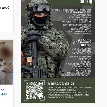
 ущерб
 по
 330