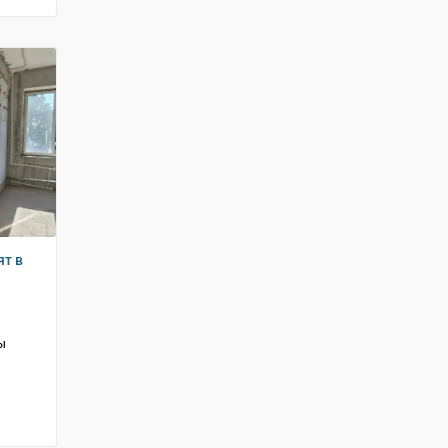
ят в
ы