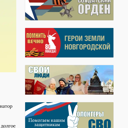
рнатор
 долгое