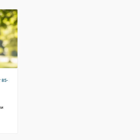
 85-
ли