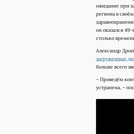
ожидание при за
региона в своё
здравоохранения
он оказался 49-
столько времени
Александр Дрон
загруженные дн
больше всего зв
– Проведём конт
устранена, – по