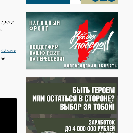
череди
ь
в
самые
пает