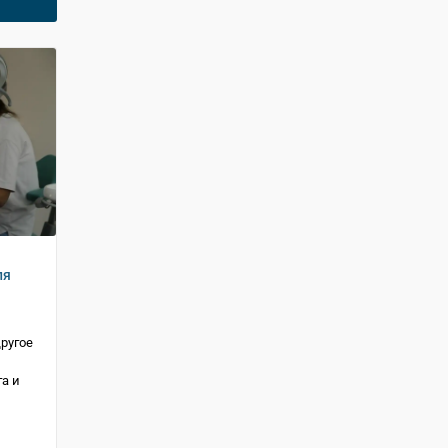
ля
ругое
а и