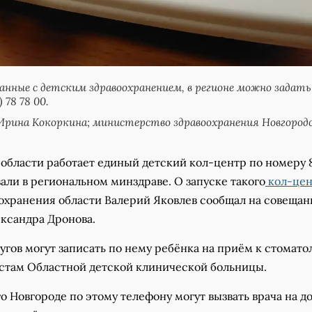
занные с детским здравоохранением, в регионе можно задать
 78 78 00.
рина Кокоркина; министерство здравоохранения Новгород
области работает единый детский кол-центр по номеру 8
азали в региональном минздраве. О запуске такого
кол-цен
охранения области Валерий Яковлев сообщал на совещан
ександра Дронова.
угов могут записать по нему ребёнка на приём к стомато
стам Областной детской клинической больницы.
 Новгороде по этому телефону могут вызвать врача на д