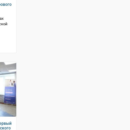
рового
ах
ской
первый
нского