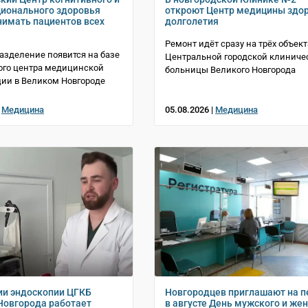
ионального здоровья
откроют Центр медицины здо
нимать пациентов всех
долголетия
Ремонт идёт сразу на трёх объект
азделение появится на базе
Центральной городской клиниче
ого центра медицинской
больницы Великого Новгорода
ии в Великом Новгороде
|
Медицина
05.08.2026 |
Медицина
ии эндоскопии ЦГКБ
Новгородцев приглашают на 
Новгорода работает
в августе День мужского и же