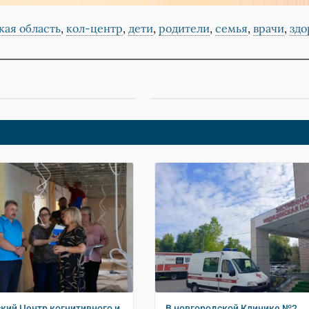
кая область
,
кол-центр
,
дети
,
родители
,
семья
,
врачи
,
здо
кий Центр когнитивного и
В новгородской Клинике №2