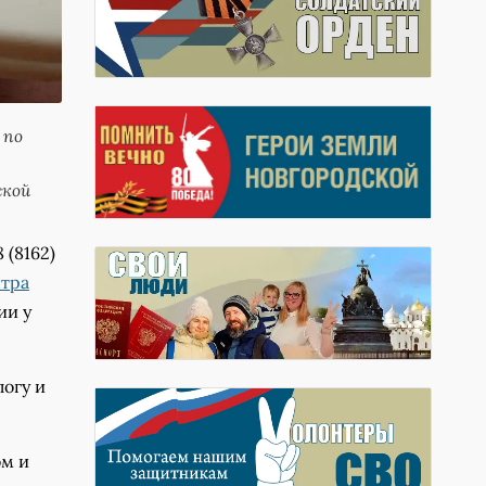
 по
ской
 (8162)
тра
ии у
логу и
ом и