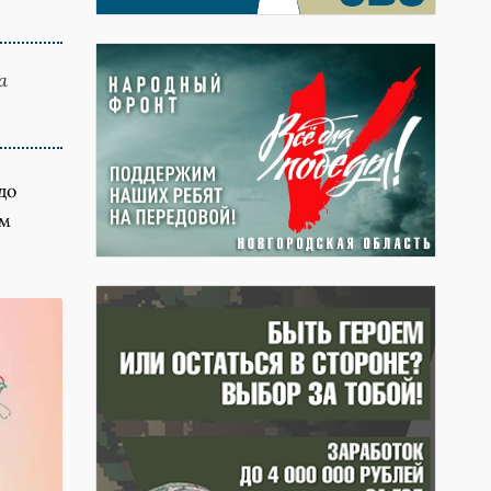
а
до
им