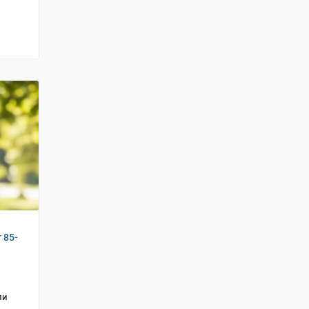
 85-
ли