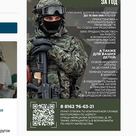
ля
ругое