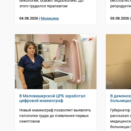
онкологии, освоил эндоскопию. До
бесплатно 
этого трудился терапевтом
репродукти
04.08.2026 |
Медицина
03.08.2026 
В Маловишерской ЦРБ заработал
В демянск
цифровой маммограф
больница
Новый маммограф позволяет выявлять
Губернатор
патологии груди до появления первых
рассказал 
симптомов
медицинско
больницах 