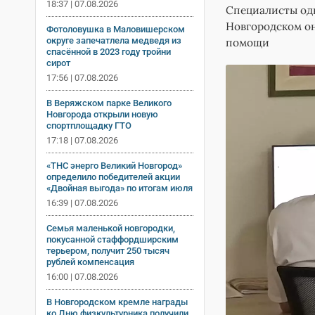
18:37 | 07.08.2026
Специалисты од
Новгородском о
Фотоловушка в Маловишерском
округе запечатлела медведя из
помощи
спасённой в 2023 году тройни
сирот
17:56 | 07.08.2026
В Веряжском парке Великого
Новгорода открыли новую
спортплощадку ГТО
17:18 | 07.08.2026
«ТНС энерго Великий Новгород»
определило победителей акции
«Двойная выгода» по итогам июля
16:39 | 07.08.2026
Семья маленькой новгородки,
покусанной стаффордширским
терьером, получит 250 тысяч
рублей компенсация
16:00 | 07.08.2026
В Новгородском кремле награды
ко Дню физкультурника получили