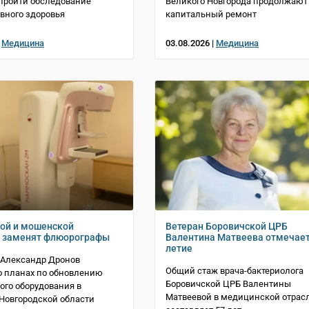
пройти обследование
Великого Новгорода продолжают
вного здоровья
капитальный ремонт
|
Медицина
03.08.2026 |
Медицина
ой и мошенской
Ветеран Боровичской ЦРБ
х заменят флюорографы
Валентина Матвеева отмечает
летие
 Александр Дронов
Общий стаж врача-бактериолога
о планах по обновлению
Боровичской ЦРБ Валентины
го оборудования в
Матвеевой в медицинской отрас
Новгородской области