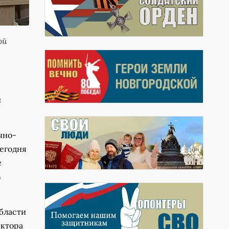
ой
й
чно-
сегодня
е
в
области
ектора