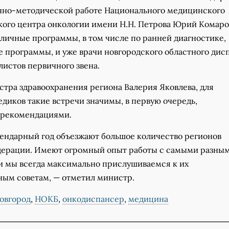
нно-методической работе Национального медицинского
кого центра онкологии имени Н.Н. Петрова Юрий Комаро
зличные программы, в том числе по ранней диагностике,
е программы, и уже врачи новгородского областного дис
листов первичного звена.
стра здравоохранения региона Валерия Яковлева, для
диков такие встречи значимы, в первую очередь,
 рекомендациями.
алендарный год объезжают большое количество регионов
ерации. Имеют огромный опыт работы с самыми разны
и мы всегда максимально прислушиваемся к их
ым советам, — отметил министр.
овгород
,
НОКБ
,
онкодиспансер
,
медицина