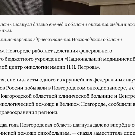
ласть шагнула далеко вперёд в области оказания медицинск
ьным.
инистерство здравоохранения Новгородской области
ом Новгороде работает делегация федерального
го бюджетного учреждения «Национальный медицински
кий центр онкологии имени Н.Н. Петрова».
аля, специалисты одного из крупнейших федеральных нау
ов России побывали в Новгородском онкодиспансере, а 
 Новгородской областной клинической больнице и Центр
нкологической помощи в Великом Новгороде, сообщили 
дравоохранения региона.
два года Новгородская область шагнула далеко вперёд в 
инской помощи онкобольным, — сказал заместитель дир