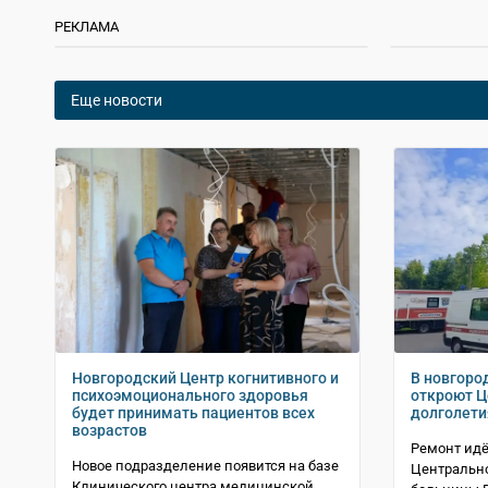
РЕКЛАМА
Еще новости
Новгородский Центр когнитивного и
В новгоро
психоэмоционального здоровья
откроют Ц
будет принимать пациентов всех
долголети
возрастов
Ремонт идё
Новое подразделение появится на базе
Центрально
Клинического центра медицинской