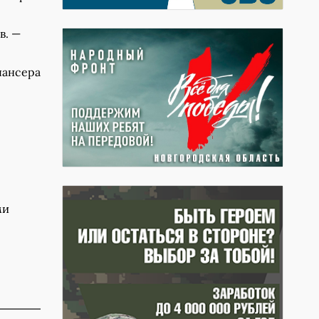
в. —
пансера
ми