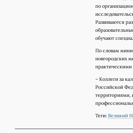
по организацио
исследовательс
Развиваются ра
образовательны
обучают специа
По словам мини
новгородских ме
практическими
– Коллеги за к
Российской Фед
территориями, 
профессиональн
Теги:
Великий Н