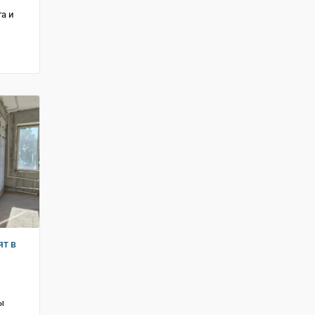
а и
ят в
ы