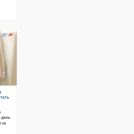
й
отать
ь
 день
 за