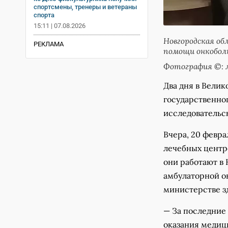
спортсмены, тренеры и ветераны
спорта
15:11 | 07.08.2026
Новгородская об
РЕКЛАМА
помощи онкобол
Фотография ©: м
Два дня в Велик
государственно
исследовательс
Вчера, 20 февр
лечебных центр
они работают в
амбулаторной о
министерстве з
— За последние 
оказания медиц