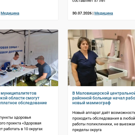
составляет 57 лет
|
Медицина
30.07.2026 |
Медицина
 муниципалитетов
В Маловишерской центрально
кой области смогут
районной больнице начал раб
сплатное обследование
новый маммограф
Новый аппарат даёт возможност
 пункты здоровья
проходить обследования в любой
ого проекта «Здоровая
работы поликлиники, не выезжая
т работать в 10 округах
пределы округа