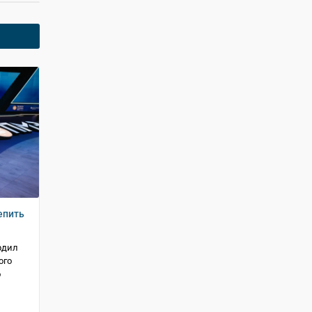
епить
рдил
ого
о