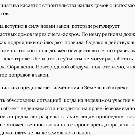
циатива касается строительства жилых домов с использ
тов.
да вступил в силу новый закон, который регулирует
частных домов через счета-эскроу. По нему регионы дол
 как подрядчики соблюдают правила. Однако в действующ
ражено, что контроль должен осуществляться по правила
 госконтроле. Из-за этого субъекты не могут разработать
ок. Обращение Новгородской облдумы подготовлено, чт
ие поправок в закон.
циатива предполагает изменения в Земельный кодекс.
ь обусловлена ситуацией, когда на неделимом участке у
й объект недвижимости находится на праве безвозмездно
роект предлагает разрешать таким лицам присоединяться
 с множественностью лиц на стороне арендатора, а такж
дную плату не выше земельного налога.