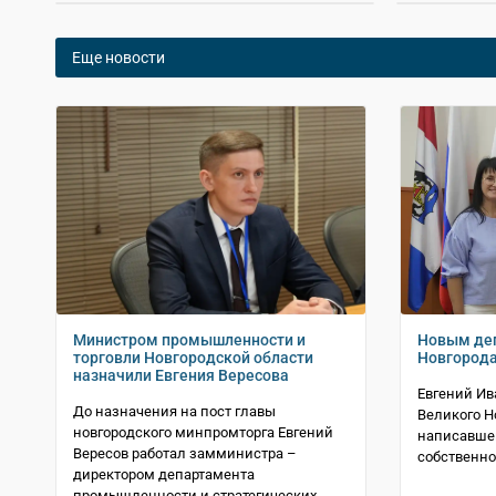
Еще новости
Министром промышленности и
Новым де
торговли Новгородской области
Новгорода
назначили Евгения Вересова
Евгений Ив
До назначения на пост главы
Великого Н
новгородского минпромторга Евгений
написавшег
Вересов работал замминистра –
собственно
директором департамента
промышленности и стратегических