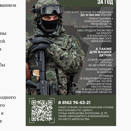
ованием
жны
ей
м
обы
 одного
го
 к
е