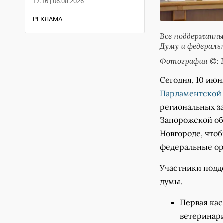
17:16 | 06.08.2026
РЕКЛАМА
Все поддержанн
Думу и федераль
Фотография ©: Н
Сегодня, 10 июн
Парламентской 
региональных з
Запорожской об
Новгороде, что
федеральные орг
Участники подд
думы.
Первая кас
ветеринар