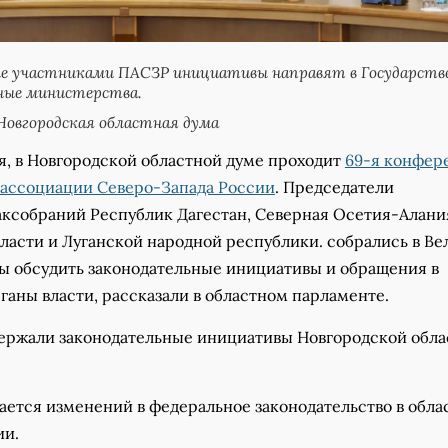
ые участниками ПАСЗР инициативы направят в Государств
ные министерства.
овгородская областная дума
я, в Новгородской областной думе проходит
69-я конфер
ассоциации Северо-Запада России
. Председатели
аксобраний Республик Дагестан, Северная Осетия-Алани
ласти и Луганской народной республики. собрались в В
бы обсудить законодательные инициативы и обращения в
аны власти, рассказали в областном парламенте.
ержали законодательные инициативы Новгородской обла
ается изменений в федеральное законодательство в обла
ии.