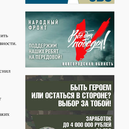
я
пить
вности.
яснил
т
аких