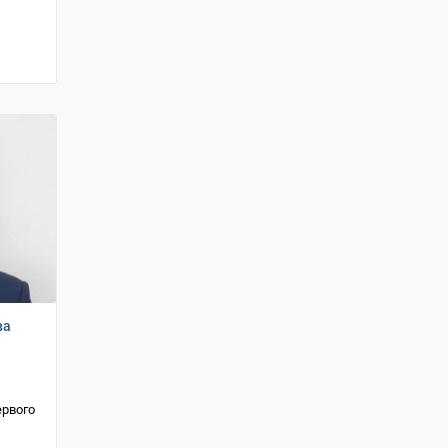
ва
ервого