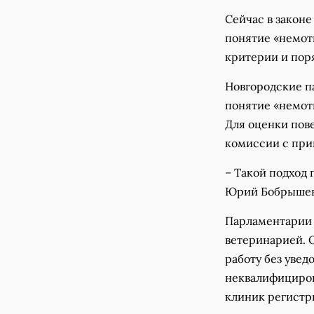
Сейчас в закон
понятие «немоти
критерии и пор
Новгородские п
понятие «немот
Для оценки пове
комиссии с при
– Такой подход
Юрий Бобрышев
Парламентарии 
ветеринарией. О
работу без увед
неквалифициров
клиник регистр