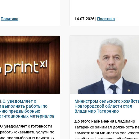
|
Политика
14.07.2026 |
Политика
Л.О. уведомляет о
Министром сельского хозяйст
и выполнять работы по
Новгородской области стал
ению предвыборных
Владимир Татаренко
агитационных материалов
До этого назначения Владимир
.О. уведомляет о готовности
Татаренко занимал должность п
работы/оказывать услуги по
заместителя министра сельского
нию предвыборных печатных
хозяйства Новгородской области