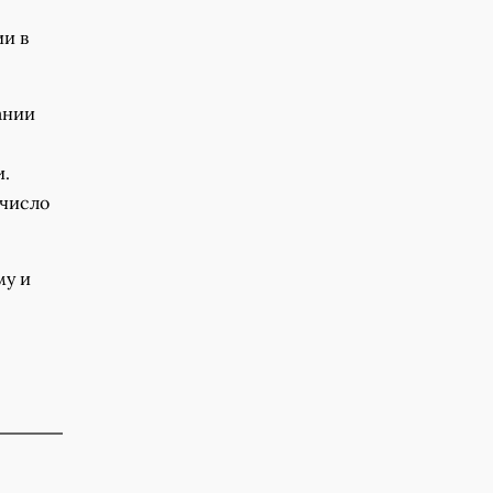
ии в
ании
и.
 число
му и