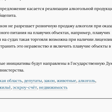
предложение касается реализации алкогольной продукц
бщепита.
кон не разрешает розничную продажу алкоголя при оказ
ного питания на плавучих объектах, например, плавучих
я на судах такая торговля возможна при наличии лицензи
транить это неравенство и включить плавучие объекты в
ые инициативы будут направлены в Государственную Ду
нистерства.
кая область
,
депутаты
,
закон
,
животные
,
алкоголь
,
жильё
,
эскроу-счёт
,
недвижимость