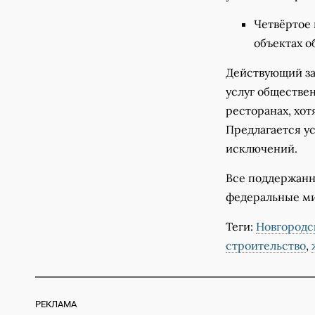
Четвёртое 
объектах о
Действующий за
услуг обществен
ресторанах, хот
Предлагается ус
исключений.
Все поддержанн
федеральные ми
Теги:
Новгородс
строительство
,
РЕКЛАМА