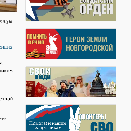
енную
енция
я,
еликом
стной
сти