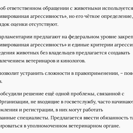
е об ответственном обращении с животными используетс
вированная агрессивность», но его чёткое определение,
ядок оценки отсутствуют.
арламентарии предлагают на федеральном уровне закре
ивированная агрессивность» и единые критерии агресси
дения животных без владельцев предлагается создавать
влечением ветеринаров и кинологов.
 позволит устранить сложности в правоприменении, – по
.
обсудили решение ещё одной проблемы, связанной с
рганизации, не входящие в госветслужбу, часто начинаю
омления и регистрации, в них могут работать
анные специалисты. Предлагается ввести обязанность т
ироваться в уполномоченном ветеринарном органе.