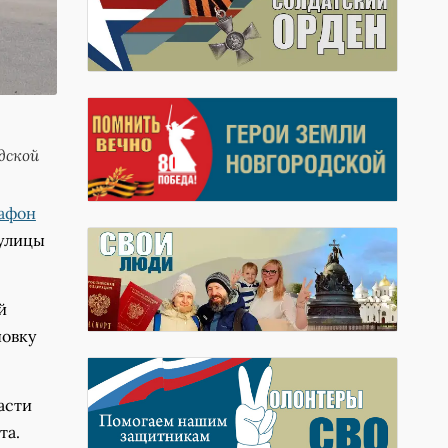
дской
афон
 улицы
й
новку
асти
та.