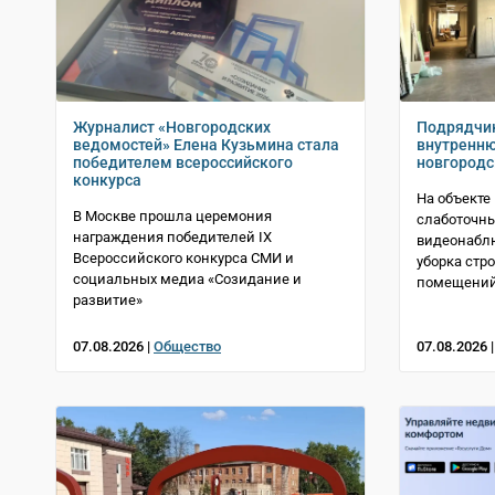
Журналист «Новгородских
Подрядчик
ведомостей» Елена Кузьмина стала
внутренню
победителем всероссийского
новгородс
конкурса
На объекте
В Москве прошла церемония
слаботочны
награждения победителей IX
видеонабл
Всероссийского конкурса СМИ и
уборка стр
социальных медиа «Созидание и
помещени
развитие»
07.08.2026 |
Общество
07.08.2026 