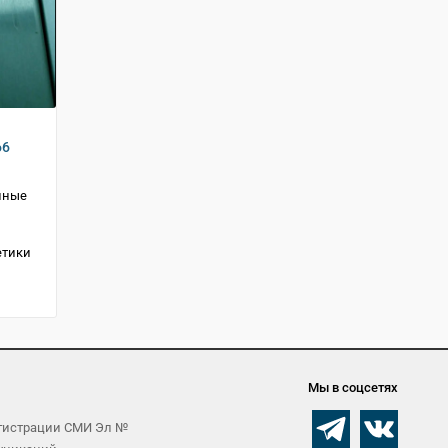
66
нные
етики
Мы в соцсетях
егистрации СМИ Эл №