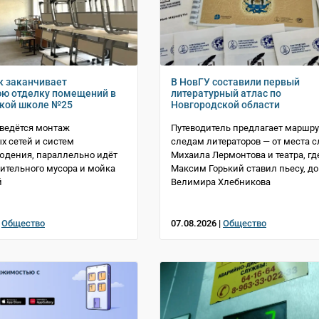
 заканчивает
В НовГУ составили первый
ю отделку помещений в
литературный атлас по
кой школе №25
Новгородской области
 ведётся монтаж
Путеводитель предлагает маршру
х сетей и систем
следам литераторов — от места 
юдения, параллельно идёт
Михаила Лермонтова и театра, гд
оительного мусора и мойка
Максим Горький ставил пьесу, до
й
Велимира Хлебникова
|
Общество
07.08.2026 |
Общество