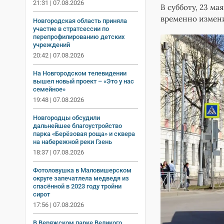
21:31 | 07.08.2026
В субботу, 23 ма
временно измени
Новгородская область приняла
участие в стратсессии по
перепрофилированию детских
учреждений
20:42 | 07.08.2026
На Новгородском телевидении
вышел новый проект – «Это у нас
семейное»
19:48 | 07.08.2026
Новгородцы обсудили
дальнейшее благоустройство
парка «Берёзовая роща» и сквера
на набережной реки Гзень
18:37 | 07.08.2026
Фотоловушка в Маловишерском
округе запечатлела медведя из
спасённой в 2023 году тройни
сирот
17:56 | 07.08.2026
В Веряжском парке Великого