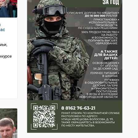
и
нас
мьи,
нкурсе