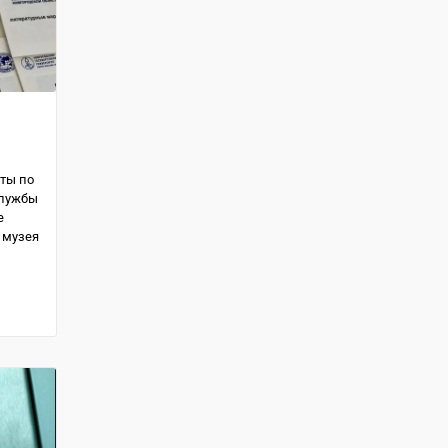
ты по
службы
е
 музея