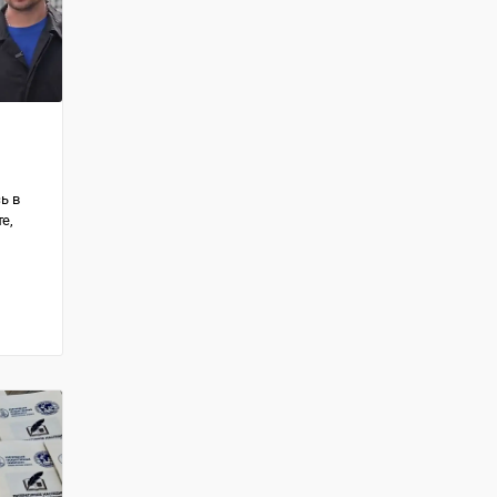
ь в
е,