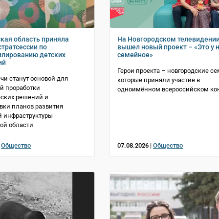
кая область приняла
На Новгородском телевидени
стратсессии по
вышел новый проект – «Это у 
лированию детских
семейное»
ий
Герои проекта – новгородские се
ечи станут основой для
которые приняли участие в
й проработки
одноимённом всероссийском ко
ских решений и
вки планов развития
й инфраструктуры
ой области
|
Общество
07.08.2026 |
Общество