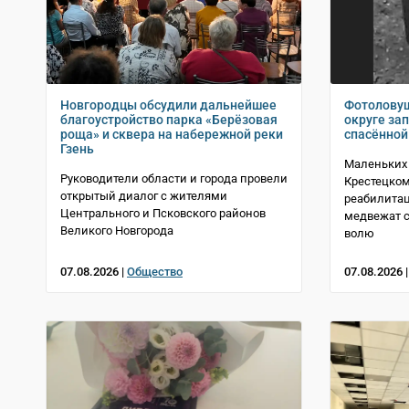
Новгородцы обсудили дальнейшее
Фотолову
благоустройство парка «Берёзовая
округе за
роща» и сквера на набережной реки
спасённой 
Гзень
Маленьких
Руководители области и города провели
Крестецком
открытый диалог с жителями
реабилитац
Центрального и Псковского районов
медвежат с
Великого Новгорода
волю
07.08.2026 |
Общество
07.08.2026 