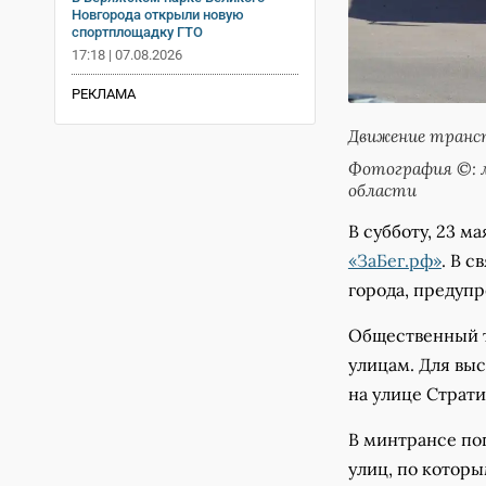
Новгорода открыли новую
спортплощадку ГТО
17:18 | 07.08.2026
РЕКЛАМА
Движение трансп
Фотография ©: 
области
В субботу, 23 м
«ЗаБег.рф»
. В с
города, предуп
Общественный т
улицам. Для вы
на улице Страти
В минтрансе по
улиц, по котор