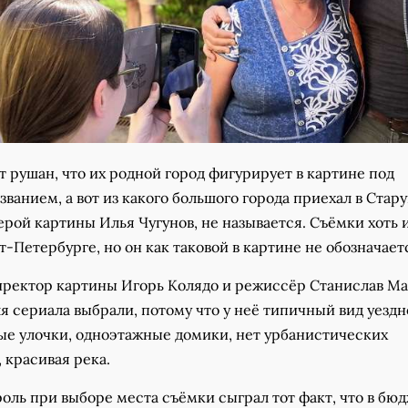
 рушан, что их родной город фигурирует в картине под
ванием, а вот из какого большого города приехал в Стар
ерой картины Илья Чугунов, не называется. Съёмки хоть 
т-Петербурге, но он как таковой в картине не обозначает
иректор картины Игорь Колядо и режиссёр Станислав Ма
я сериала выбрали, потому что у неё типичный вид уездн
тые улочки, одноэтажные домики, нет урбанистических
 красивая река.
оль при выборе места съёмки сыграл тот факт, что в бю