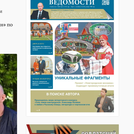
и
н» по