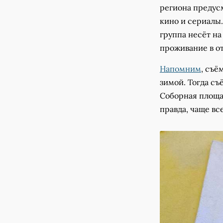
региона предус
кино и сериалы
группа несёт на
проживание в от
Напомним
, съё
зимой. Тогда с
Соборная площа
правда, чаще вс