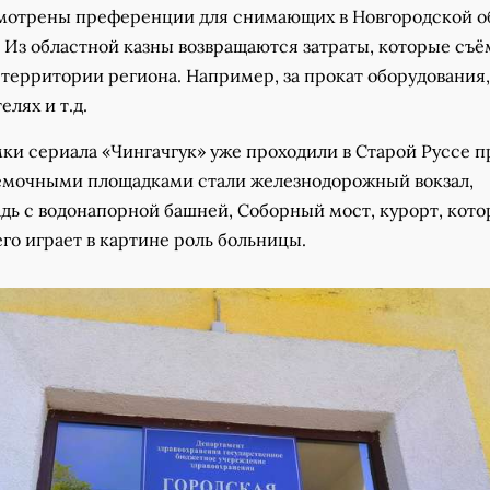
мотрены преференции для снимающих в Новгородской о
. Из областной казны возвращаются затраты, которые съ
 территории региона. Например, за прокат оборудования,
елях и т.д.
мки сериала «Чингачгук» уже проходили в Старой Руссе 
ъёмочными площадками стали железнодорожный вокзал,
дь с водонапорной башней, Соборный мост, курорт, кото
его играет в картине роль больницы.