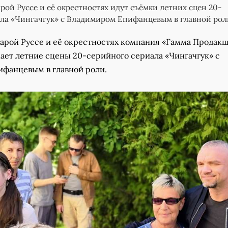
рой Руссе и её окрестностях идут съёмки летних сцен 20-
ла «Чингачгук» с Владимиром Епифанцевым в главной рол
тарой Руссе и её окрестностях компания «Гамма Продакш
ает летние сцены 20-серийного сериала «Чингачгук» с
фанцевым в главной роли.