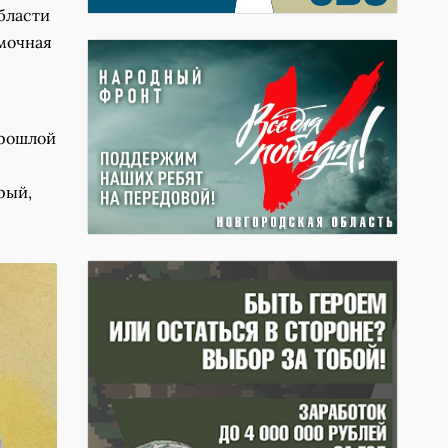
бласти
ёмочная
прошлой
рый,