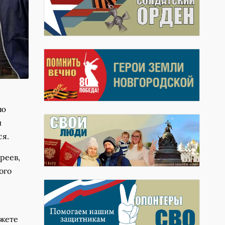
ую
и
ся.
реев,
ого
джете