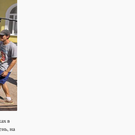
ах в
нь, на