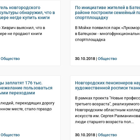
ель новгородского
По инициативе жителей в Бат
культуры обнаружил, что в
районе построили семейный п
ере негде купить книги
спортплощадку
 Хиврич выяснил, что в
В Мойке появился парк «Лукоморь
ере не продают книги
в Батецком - многофункциональн
спортплощадка
|
Общество
30.10.2018 |
Общество
ы заплатят 176 тыс.
Новгородских пенсионеров на
 нежелание пользоваться
художественной росписи ткан
ыми переходами
В рамках проекта "Новые профес
у людей, переходящих дорогу
третьего возраста", реализуемого
нном месте, стало гораздо
Новгородским областным колле
искусств им. Сергея Рахманинова
люди старшего возраста пол...
|
Общество
30.10.2018 |
Общество