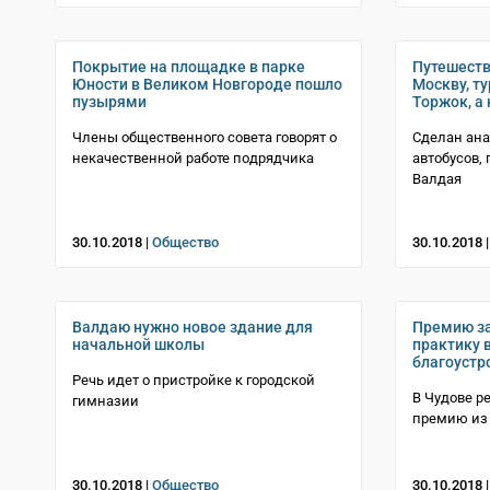
Покрытие на площадке в парке
Путешеств
Юности в Великом Новгороде пошло
Москву, т
пузырями
Торжок, а 
Члены общественного совета говорят о
Сделан ана
некачественной работе подрядчика
автобусов,
Валдая
30.10.2018 |
Общество
30.10.2018 
Валдаю нужно новое здание для
Премию з
начальной школы
практику 
благоустр
Речь идет о пристройке к городской
В Чудове р
гимназии
премию из
30.10.2018 |
Общество
30.10.2018 