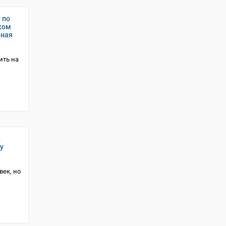
 по
ком
ьная
ить на
в
у
век, но