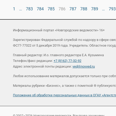
1
…
783
784
785
786
787
788
789
…
793
Информационный портал «Новгородские ведомости» 16+
Зарегистрирован Федеральной службой по надзору в сфере св
ФС77-77322 от 5 декабря 2019 года. Учредитель: Областное г
Главный редактор: И.о. главного редактора Е.А. Кузьмина
Телефон/факс редакции:
+7 (8162) 77-32-92
Адрес электронной почты редакции:
ved@novved.ru
Любое использование материалов допускается только при соб
Материалы рубрики «Бизнес», а также с пометкой ® публикуютс
Положение об обработке персональных данных в ОГАУ «Агент
© 2007–2026 Новгородские ведомости. Все права защищены.