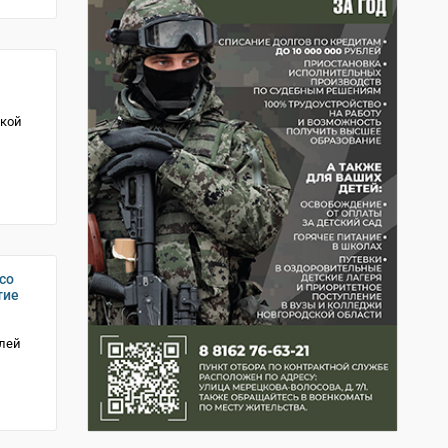
ской
со
тие
лей