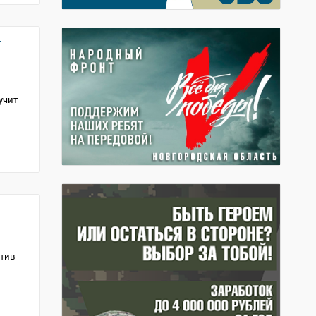
т
учит
отив