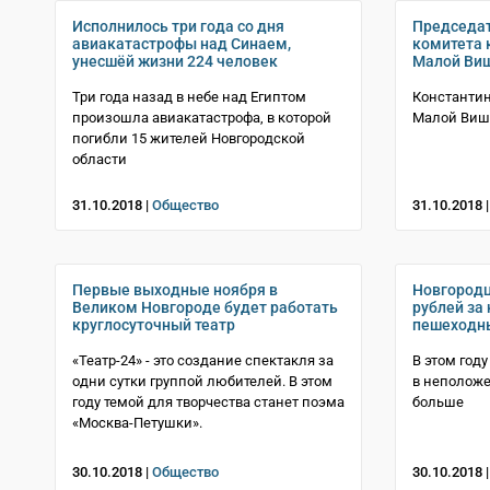
Исполнилось три года со дня
Председат
авиакатастрофы над Синаем,
комитета 
унесшёй жизни 224 человек
Малой Виш
Три года назад в небе над Египтом
Константин
произошла авиакатастрофа, в которой
Малой Виш
погибли 15 жителей Новгородской
области
31.10.2018 |
Общество
31.10.2018 
Первые выходные ноября в
Новгородц
Великом Новгороде будет работать
рублей за
круглосуточный театр
пешеходн
«Театр-24» - это создание спектакля за
В этом год
одни сутки группой любителей. В этом
в неположе
году темой для творчества станет поэма
больше
«Москва-Петушки».
30.10.2018 |
Общество
30.10.2018 