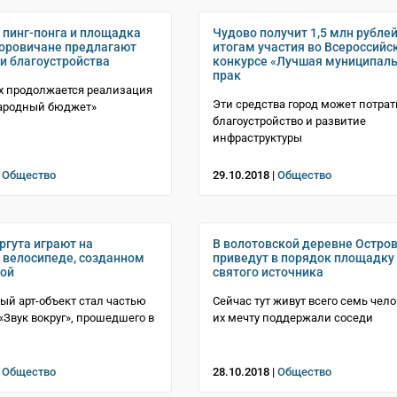
 пинг-понга и площадка
Чудово получит 1,5 млн рублей
боровичане предлагают
итогам участия во Всероссийс
и благоустройства
конкурсе «Лучшая муниципал
прак
х продолжается реализация
Эти средства город может потрат
Народный бюджет»
благоустройство и развитие
инфраструктуры
|
Общество
29.10.2018 |
Общество
ргута играют на
В волотовской деревне Остро
велосипеде, созданном
приведут в порядок площадку 
кой
святого источника
й арт-объект стал частью
Сейчас тут живут всего семь чело
«Звук вокруг», прошедшего в
их мечту поддержали соседи
|
Общество
28.10.2018 |
Общество